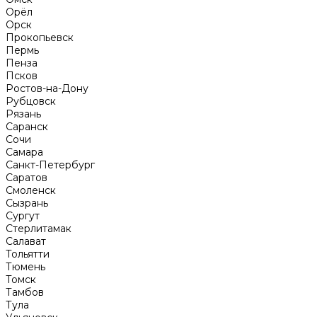
Орёл
Орск
Прокопьевск
Пермь
Пенза
Псков
Ростов-на-Дону
Рубцовск
Рязань
Саранск
Сочи
Самара
Санкт-Петербург
Саратов
Смоленск
Сызрань
Сургут
Стерлитамак
Салават
Тольятти
Тюмень
Томск
Тамбов
Тула