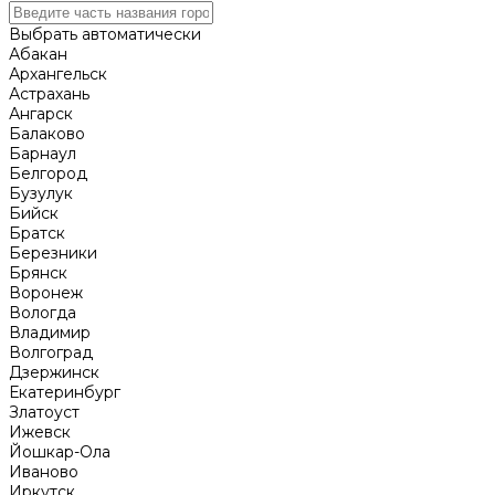
Выбрать автоматически
Абакан
Архангельск
Астрахань
Ангарск
Балаково
Барнаул
Белгород
Бузулук
Бийск
Братск
Березники
Брянск
Воронеж
Вологда
Владимир
Волгоград
Дзержинск
Екатеринбург
Златоуст
Ижевск
Йошкар-Ола
Иваново
Иркутск