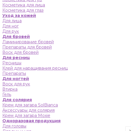
Косметика для лица
Косметика для глаз
Уход за кожей
Для лица
Для ног
Для рук
Для бровей
Ламинирование бровей
Препараты для бровей
Воск для бровей
Для ресниц
Ресницы
Клей для наращивания ресниц
Препараты
Для ногтей
Воск для рук
Втирка
Гель
Для солярия
Крем для загара SolBianca
Аксессуары для солярия
Крем для загара Moxie
Одноразовая продукция
Для головы