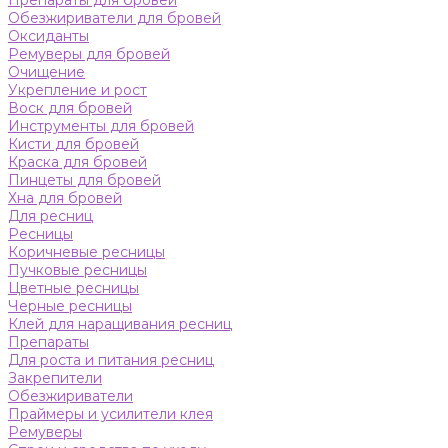
Препараты для бровей
Обезжириватели для бровей
Оксиданты
Ремуверы для бровей
Очищение
Укрепление и рост
Воск для бровей
Инструменты для бровей
Кисти для бровей
Краска для бровей
Пинцеты для бровей
Хна для бровей
Для ресниц
Ресницы
Коричневые ресницы
Пучковые ресницы
Цветные ресницы
Черные ресницы
Клей для наращивания ресниц
Препараты
Для роста и питания ресниц
Закрепители
Обезжириватели
Праймеры и усилители клея
Ремуверы