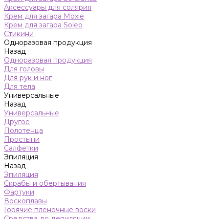
Аксессуары для солярия
Крем для загара Moxie
Крем для загара Soleo
Стикини
Одноразовая продукция
Назад
Одноразовая продукция
Для головы
Для рук и ног
Для тела
Универсальные
Назад
Универсальные
Другое
Полотенца
Простыни
Салфетки
Эпиляция
Назад
Эпиляция
Скрабы и обертывания
Фартуки
Воскоплавы
Горячие пленочные воски
Средства до депиляции