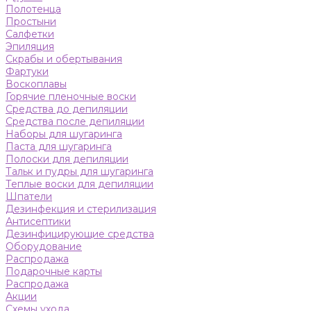
Полотенца
Простыни
Салфетки
Эпиляция
Скрабы и обертывания
Фартуки
Воскоплавы
Горячие пленочные воски
Средства до депиляции
Средства после депиляции
Наборы для шугаринга
Паста для шугаринга
Полоски для депиляции
Тальк и пудры для шугаринга
Теплые воски для депиляции
Шпатели
Дезинфекция и стерилизация
Антисептики
Дезинфицирующие средства
Оборудование
Распродажа
Подарочные карты
Распродажа
Акции
Схемы ухода