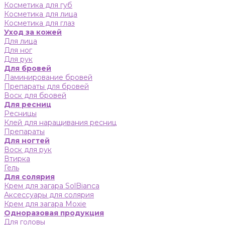
Косметика для губ
Косметика для лица
Косметика для глаз
Уход за кожей
Для лица
Для ног
Для рук
Для бровей
Ламинирование бровей
Препараты для бровей
Воск для бровей
Для ресниц
Ресницы
Клей для наращивания ресниц
Препараты
Для ногтей
Воск для рук
Втирка
Гель
Для солярия
Крем для загара SolBianca
Аксессуары для солярия
Крем для загара Moxie
Одноразовая продукция
Для головы