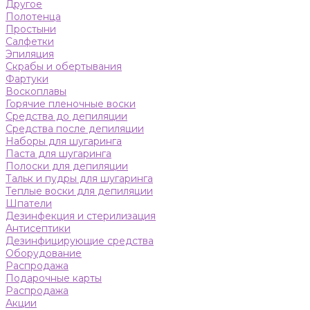
Другое
Полотенца
Простыни
Салфетки
Эпиляция
Скрабы и обертывания
Фартуки
Воскоплавы
Горячие пленочные воски
Средства до депиляции
Средства после депиляции
Наборы для шугаринга
Паста для шугаринга
Полоски для депиляции
Тальк и пудры для шугаринга
Теплые воски для депиляции
Шпатели
Дезинфекция и стерилизация
Антисептики
Дезинфицирующие средства
Оборудование
Распродажа
Подарочные карты
Распродажа
Акции