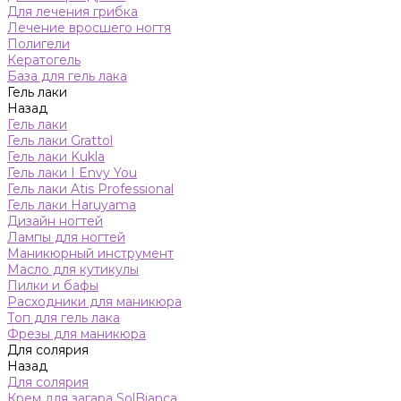
Для лечения грибка
Лечение вросшего ногтя
Полигели
Кератогель
База для гель лака
Гель лаки
Назад
Гель лаки
Гель лаки Grattol
Гель лаки Kukla
Гель лаки I Envy You
Гель лаки Atis Professional
Гель лаки Haruyama
Дизайн ногтей
Лампы для ногтей
Маникюрный инструмент
Масло для кутикулы
Пилки и бафы
Расходники для маникюра
Топ для гель лака
Фрезы для маникюра
Для солярия
Назад
Для солярия
Крем для загара SolBianca