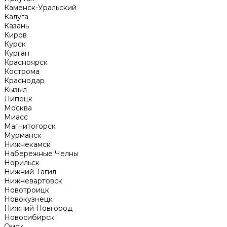
Каменск-Уральский
Калуга
Казань
Киров
Курск
Курган
Красноярск
Кострома
Краснодар
Кызыл
Липецк
Москва
Миасс
Магнитогорск
Мурманск
Нижнекамск
Набережные Челны
Норильск
Нижний Тагил
Нижневартовск
Новотроицк
Новокузнецк
Нижний Новгород
Новосибирск
Омск