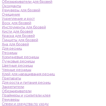
Обезжириватели для бровей
Оксиданты
Ремуверы для бровей
Очищение
Укрепление и рост
Воск для бровей
Инструменты для бровей
Кисти для бровей
Краска для бровей
Пинцеты для бровей
Хна для бровей
Для ресниц
Ресницы
Коричневые ресницы
Пучковые ресницы
Цветные ресницы
Черные ресницы
Клей для наращивания ресниц
Препараты
Для роста и питания ресниц
Закрепители
Обезжириватели
Праймеры и усилители клея
Ремуверы
Спреи и средства по уходу