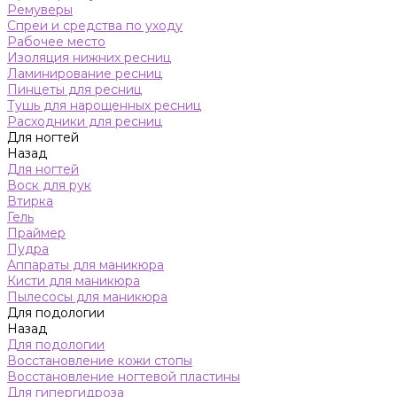
Ремуверы
Спреи и средства по уходу
Рабочее место
Изоляция нижних ресниц
Ламинирование ресниц
Пинцеты для ресниц
Тушь для нарощенных ресниц
Расходники для ресниц
Для ногтей
Назад
Для ногтей
Воск для рук
Втирка
Гель
Праймер
Пудра
Аппараты для маникюра
Кисти для маникюра
Пылесосы для маникюра
Для подологии
Назад
Для подологии
Восстановление кожи стопы
Восстановление ногтевой пластины
Для гипергидроза