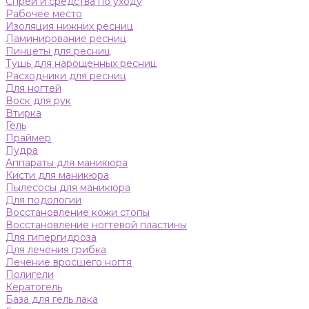
Спреи и средства по уходу
Рабочее место
Изоляция нижних ресниц
Ламинирование ресниц
Пинцеты для ресниц
Тушь для нарощенных ресниц
Расходники для ресниц
Для ногтей
Воск для рук
Втирка
Гель
Праймер
Пудра
Аппараты для маникюра
Кисти для маникюра
Пылесосы для маникюра
Для подологии
Восстановление кожи стопы
Восстановление ногтевой пластины
Для гипергидроза
Для лечения грибка
Лечение вросшего ногтя
Полигели
Кератогель
База для гель лака