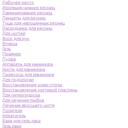
Рабочее место
Изоляция нижних ресниц
Ламинирование ресниц
Пинцеты для ресниц
Тушь для нарощенных ресниц
Расходники для ресниц
Для ногтей
Воск для рук
Втирка
Гель
Праймер
Пудра
Аппараты для маникюра
Кисти для маникюра
Пылесосы для маникюра
Для подологии
Восстановление кожи стопы
Восстановление ногтевой пластины
Для гипергидроза
Для лечения грибка
Лечение вросшего ногтя
Полигели
Кератогель
База для гель лака
Гель лаки