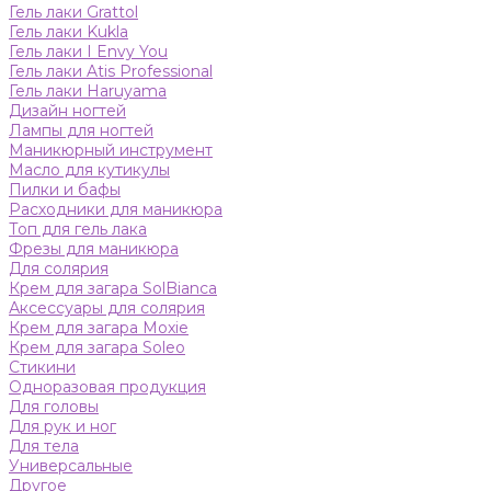
Гель лаки Grattol
Гель лаки Kukla
Гель лаки I Envy You
Гель лаки Atis Professional
Гель лаки Haruyama
Дизайн ногтей
Лампы для ногтей
Маникюрный инструмент
Масло для кутикулы
Пилки и бафы
Расходники для маникюра
Топ для гель лака
Фрезы для маникюра
Для солярия
Крем для загара SolBianca
Аксессуары для солярия
Крем для загара Moxie
Крем для загара Soleo
Стикини
Одноразовая продукция
Для головы
Для рук и ног
Для тела
Универсальные
Другое