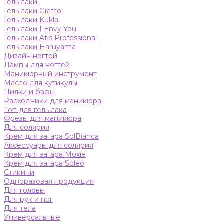
Гель лаки
Гель лаки Grattol
Гель лаки Kukla
Гель лаки I Envy You
Гель лаки Atis Professional
Гель лаки Haruyama
Дизайн ногтей
Лампы для ногтей
Маникюрный инструмент
Масло для кутикулы
Пилки и бафы
Расходники для маникюра
Топ для гель лака
Фрезы для маникюра
Для солярия
Крем для загара SolBianca
Аксессуары для солярия
Крем для загара Moxie
Крем для загара Soleo
Стикини
Одноразовая продукция
Для головы
Для рук и ног
Для тела
Универсальные