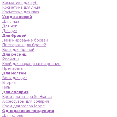
Косметика для губ
Косметика для лица
Косметика для глаз
Уход за кожей
Для лица
Для ног
Для рук
Для бровей
Ламинирование бровей
Препараты для бровей
Воск для бровей
Для ресниц
Ресницы
Клей для наращивания ресниц
Препараты
Для ногтей
Воск для рук
Втирка
Гель
Для солярия
Крем для загара SolBianca
Аксессуары для солярия
Крем для загара Moxie
Одноразовая продукция
Для головы