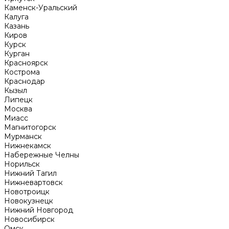
Каменск-Уральский
Калуга
Казань
Киров
Курск
Курган
Красноярск
Кострома
Краснодар
Кызыл
Липецк
Москва
Миасс
Магнитогорск
Мурманск
Нижнекамск
Набережные Челны
Норильск
Нижний Тагил
Нижневартовск
Новотроицк
Новокузнецк
Нижний Новгород
Новосибирск
Омск