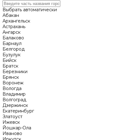
Выбрать автоматически
Абакан
Архангельск
Астрахань
Ангарск
Балаково
Барнаул
Белгород
Бузулук
Бийск
Братск
Березники
Брянск
Воронеж
Вологда
Владимир
Волгоград
Дзержинск
Екатеринбург
Златоуст
Ижевск
Йошкар-Ола
Иваново
Иркутск