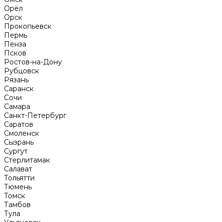
Орёл
Орск
Прокопьевск
Пермь
Пенза
Псков
Ростов-на-Дону
Рубцовск
Рязань
Саранск
Сочи
Самара
Санкт-Петербург
Саратов
Смоленск
Сызрань
Сургут
Стерлитамак
Салават
Тольятти
Тюмень
Томск
Тамбов
Тула