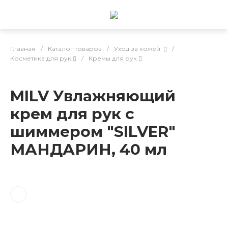
Главная
/
Каталог товаров
/
Уход за кожей
/
Косметика для рук
/
Кремы для рук
MILV Увлажняющий
крем для рук с
шиммером "SILVER"
МАНДАРИН, 40 мл