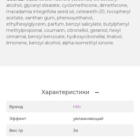
alcohol, glyceryl stearate, cyclomethicone, dimethicone,
macadamia integrifolia seed oil, ceteareth-20, tocopheryl
acetate, xanthan gum, phenoxyethanol,
ethylhexylglycerin, parfum, benzyl salicylate, butylphenyl
methylpropional, coumarin, citronellol, geraniol, hexyl
cinnamal, benzyl benzoate, hydroxycitronellal, linalool,
limonene, benzyl alcohol, alpha-isomethyl ionone.
Характеристики
Бренд
Milv
Эффект
увлажняющий
Вес гр
34