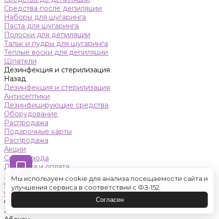
Средства после депиляции
Наборы для шугаринга
Паста для шугаринга
Полоски для депиляции
Тальк и пудры для шугаринга
Теплые воски для депиляции
Шпатели
Дезинфекция и стерилизация
Назад
Дезинфекция и стерилизация
Антисептики
Дезинфицирующие средства
Оборудование
Распродажа
Подарочные карты
Распродажа
Акции
Схемы ухода
Доставка и оплата
Контакты
Мы используем cookie для анализа посещаемости сайта и
Обучение
улучшения сервиса в соответствии с ФЗ-152.
Салон красоты
Согласен
Оренбург
Назад