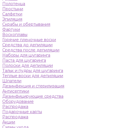
Полотенца
Простыни
Салфетки
Эпиляция
Скрабы и обертывания
Фартуки
Воскоплавы
Горячие пленочные воски
Средства до депиляции
Средства после депиляции
Наборы для шугаринга
Паста для шугаринга
Полоски для депиляции
Тальк и пудры для шугаринга
Теплые воски для депиляции
Шпатели
Дезинфекция и стерилизация
Антисептики
Дезинфицирующие средства
Оборудование
Распродажа
Подарочные карты
Распродажа
Акции
Схемы ухода