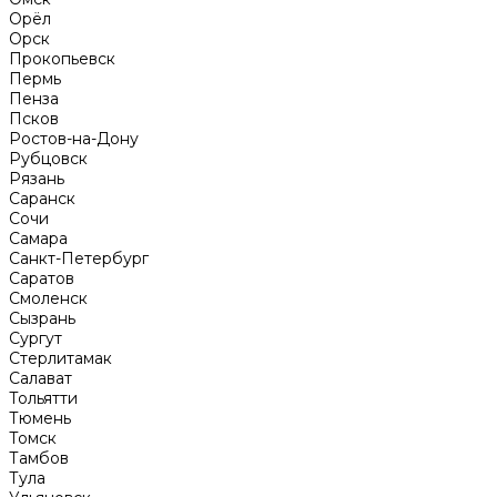
Орёл
Орск
Прокопьевск
Пермь
Пенза
Псков
Ростов-на-Дону
Рубцовск
Рязань
Саранск
Сочи
Самара
Санкт-Петербург
Саратов
Смоленск
Сызрань
Сургут
Стерлитамак
Салават
Тольятти
Тюмень
Томск
Тамбов
Тула