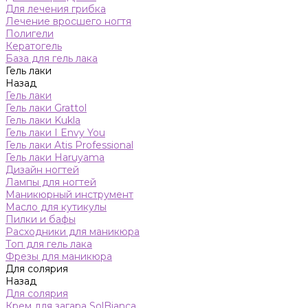
Для лечения грибка
Лечение вросшего ногтя
Полигели
Кератогель
База для гель лака
Гель лаки
Назад
Гель лаки
Гель лаки Grattol
Гель лаки Kukla
Гель лаки I Envy You
Гель лаки Atis Professional
Гель лаки Haruyama
Дизайн ногтей
Лампы для ногтей
Маникюрный инструмент
Масло для кутикулы
Пилки и бафы
Расходники для маникюра
Топ для гель лака
Фрезы для маникюра
Для солярия
Назад
Для солярия
Крем для загара SolBianca