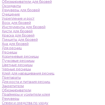
Обезжириватели для бровей
Оксиданты
Ремуверы для бровей
Очищение
Укрепление и рост
Воск для бровей
Инструменты для бровей
Кисти для бровей
Краска для бровей
Пинцеты для бровей
Хна для бровей
Для ресниц
Ресницы
Коричневые ресницы
Пучковые ресницы
Цветные ресницы
Черные ресницы
Клей для наращивания ресниц
Препараты
Для роста и питания ресниц
Закрепители
Обезжириватели
Праймеры и усилители клея
Ремуверы
Спреи и средства по уходу