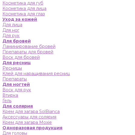
Косметика для губ
Косметика для лица
Косметика для глаз
Уход за кожей
Для лица
Для ног
Для рук
Для бровей
Ламинирование бровей
Препараты для бровей
Воск для бровей
Для ресниц
Ресницы
Клей для наращивания ресниц
Препараты
Для ногтей
Воск для рук
Втирка
Гель
Для солярия
Крем для загара SolBianca
Аксессуары для солярия
Крем для загара Moxie
Одноразовая продукция
Для головы