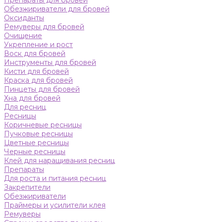
Препараты для бровей
Обезжириватели для бровей
Оксиданты
Ремуверы для бровей
Очищение
Укрепление и рост
Воск для бровей
Инструменты для бровей
Кисти для бровей
Краска для бровей
Пинцеты для бровей
Хна для бровей
Для ресниц
Ресницы
Коричневые ресницы
Пучковые ресницы
Цветные ресницы
Черные ресницы
Клей для наращивания ресниц
Препараты
Для роста и питания ресниц
Закрепители
Обезжириватели
Праймеры и усилители клея
Ремуверы