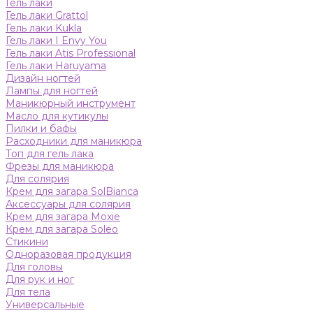
Гель лаки
Гель лаки Grattol
Гель лаки Kukla
Гель лаки I Envy You
Гель лаки Atis Professional
Гель лаки Haruyama
Дизайн ногтей
Лампы для ногтей
Маникюрный инструмент
Масло для кутикулы
Пилки и бафы
Расходники для маникюра
Топ для гель лака
Фрезы для маникюра
Для солярия
Крем для загара SolBianca
Аксессуары для солярия
Крем для загара Moxie
Крем для загара Soleo
Стикини
Одноразовая продукция
Для головы
Для рук и ног
Для тела
Универсальные