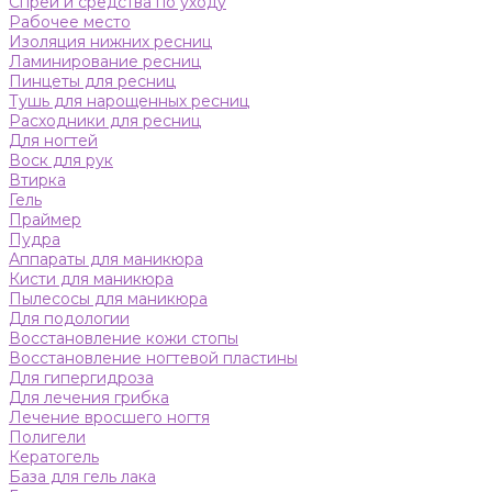
Спреи и средства по уходу
Рабочее место
Изоляция нижних ресниц
Ламинирование ресниц
Пинцеты для ресниц
Тушь для нарощенных ресниц
Расходники для ресниц
Для ногтей
Воск для рук
Втирка
Гель
Праймер
Пудра
Аппараты для маникюра
Кисти для маникюра
Пылесосы для маникюра
Для подологии
Восстановление кожи стопы
Восстановление ногтевой пластины
Для гипергидроза
Для лечения грибка
Лечение вросшего ногтя
Полигели
Кератогель
База для гель лака