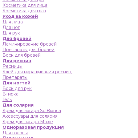
Косметика для лица
Косметика для глаз
Уход за кожей
Для лица
Для ног
Для рук
Для бровей
Ламинирование бровей
Препараты для бровей
Воск для бровей
Для ресниц
Ресницы
Клей для наращивания ресниц
Препараты
Для ногтей
Воск для рук
Втирка
Гель
Для солярия
Крем для загара SolBianca
Аксессуары для солярия
Крем для загара Moxie
Одноразовая продукция
Для головы