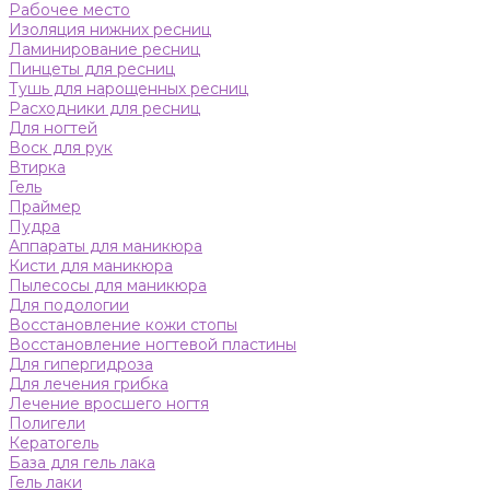
Рабочее место
Изоляция нижних ресниц
Ламинирование ресниц
Пинцеты для ресниц
Тушь для нарощенных ресниц
Расходники для ресниц
Для ногтей
Воск для рук
Втирка
Гель
Праймер
Пудра
Аппараты для маникюра
Кисти для маникюра
Пылесосы для маникюра
Для подологии
Восстановление кожи стопы
Восстановление ногтевой пластины
Для гипергидроза
Для лечения грибка
Лечение вросшего ногтя
Полигели
Кератогель
База для гель лака
Гель лаки