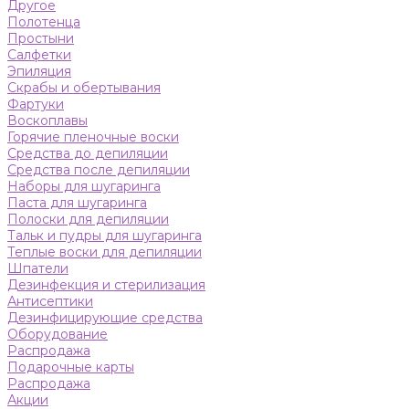
Другое
Полотенца
Простыни
Салфетки
Эпиляция
Скрабы и обертывания
Фартуки
Воскоплавы
Горячие пленочные воски
Средства до депиляции
Средства после депиляции
Наборы для шугаринга
Паста для шугаринга
Полоски для депиляции
Тальк и пудры для шугаринга
Теплые воски для депиляции
Шпатели
Дезинфекция и стерилизация
Антисептики
Дезинфицирующие средства
Оборудование
Распродажа
Подарочные карты
Распродажа
Акции