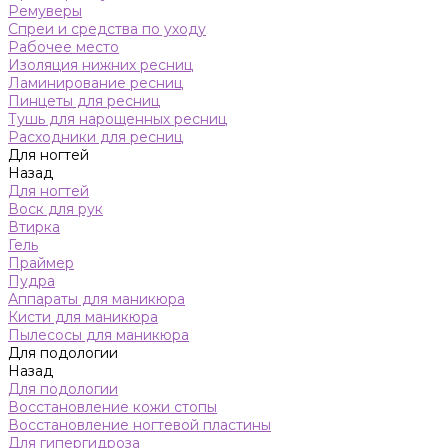
Ремуверы
Спреи и средства по уходу
Рабочее место
Изоляция нижних ресниц
Ламинирование ресниц
Пинцеты для ресниц
Тушь для нарощенных ресниц
Расходники для ресниц
Для ногтей
Назад
Для ногтей
Воск для рук
Втирка
Гель
Праймер
Пудра
Аппараты для маникюра
Кисти для маникюра
Пылесосы для маникюра
Для подологии
Назад
Для подологии
Восстановление кожи стопы
Восстановление ногтевой пластины
Для гипергидроза