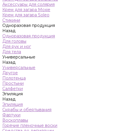
Аксессуары для солярия
Крем для загара Moxie
Крем для загара Soleo
Стикини
Одноразовая продукция
Назад
Одноразовая продукция
Для головы
Для рук и ног
Для тела
Универсальные
Назад
Универсальные
Другое
Полотенца
Простыни
Салфетки
Эпиляция
Назад
Эпиляция
Скрабы и обертывания
Фартуки
Воскоплавы
Горячие пленочные воски
Средства до депиляции