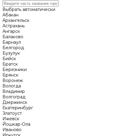
Выбрать автоматически
Абакан
Архангельск
Астрахань
Ангарск
Балаково
Барнаул
Белгород
Бузулук
Бийск
Братск
Березники
Брянск
Воронеж
Вологда
Владимир
Волгоград
Дзержинск
Екатеринбург
Златоуст
Ижевск
Йошкар-Ола
Иваново
Иркутск