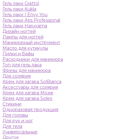
Гель лаки Grattol
Гель лаки Kukla
Гель лаки I Envy You
Гель лаки Atis Professional
Гель лаки Haruyama
Дизайн ногтей
Лампы для ногтей
Маникюрный инструмент
Масло для кутикулы
Пилки и бафы
Расходники для маникюра
Топ для гель лака
Фрезы для маникюра
Для солярия
Крем для загара SolBianca
Аксессуары для солярия
Крем для загара Moxie
Крем для загара Soleo
Стикини
Одноразовая продукция
Для головы
Для рук и ног
Для тела
Универсальные
Другое