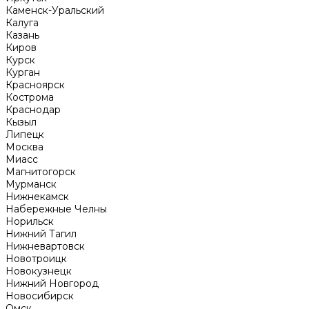
Каменск-Уральский
Калуга
Казань
Киров
Курск
Курган
Красноярск
Кострома
Краснодар
Кызыл
Липецк
Москва
Миасс
Магнитогорск
Мурманск
Нижнекамск
Набережные Челны
Норильск
Нижний Тагил
Нижневартовск
Новотроицк
Новокузнецк
Нижний Новгород
Новосибирск
Омск