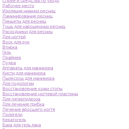
Спреи и средства по уходу
Рабочее место
Изоляция нижних ресниц
Ламинирование ресниц
Пинцеты для ресниц
Тушь для нарощенных ресниц
Расходники для ресниц
Для ногтей
Воск для рук
Втирка
Гель
Праймер
Пудра
Аппараты для маникюра
Кисти для маникюра
Пылесосы для маникюра
Для подологии
Восстановление кожи стопы
Восстановление ногтевой пластины
Для гипергидроза
Для лечения грибка
Лечение вросшего ногтя
Полигели
Кератогель
База для гель лака