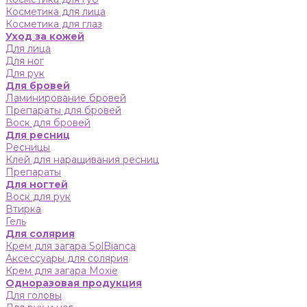
Косметика для лица
Косметика для глаз
Уход за кожей
Для лица
Для ног
Для рук
Для бровей
Ламинирование бровей
Препараты для бровей
Воск для бровей
Для ресниц
Ресницы
Клей для наращивания ресниц
Препараты
Для ногтей
Воск для рук
Втирка
Гель
Для солярия
Крем для загара SolBianca
Аксессуары для солярия
Крем для загара Moxie
Одноразовая продукция
Для головы