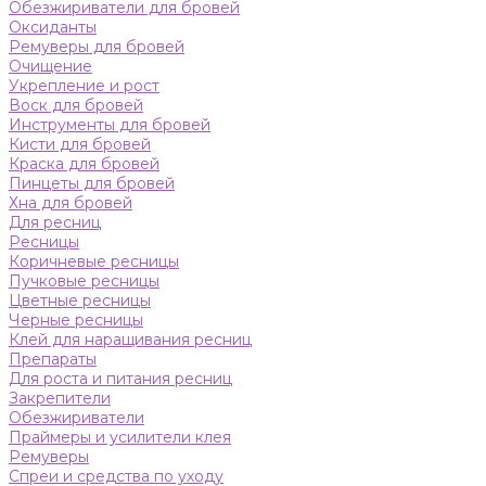
Обезжириватели для бровей
Оксиданты
Ремуверы для бровей
Очищение
Укрепление и рост
Воск для бровей
Инструменты для бровей
Кисти для бровей
Краска для бровей
Пинцеты для бровей
Хна для бровей
Для ресниц
Ресницы
Коричневые ресницы
Пучковые ресницы
Цветные ресницы
Черные ресницы
Клей для наращивания ресниц
Препараты
Для роста и питания ресниц
Закрепители
Обезжириватели
Праймеры и усилители клея
Ремуверы
Спреи и средства по уходу