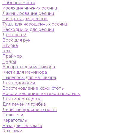
Рабочее место
Изоляция нижних ресниц
Ламинирование ресниц
Пинцеты для ресниц
Тушь для нарощенных ресниц
Расходники для ресниц
Для ногтей
Воск для рук
Втирка
Гель
Праймер
Пудра
Аппараты для маникюра
Кисти для маникюра
Пылесосы для маникюра
Для подологии
Восстановление кожи стопы
Восстановление ногтевой пластины
Для гипергидроза
Для лечения грибка
Лечение вросшего ногтя
Полигели
Кератогель
База для гель лака
Гель лаки