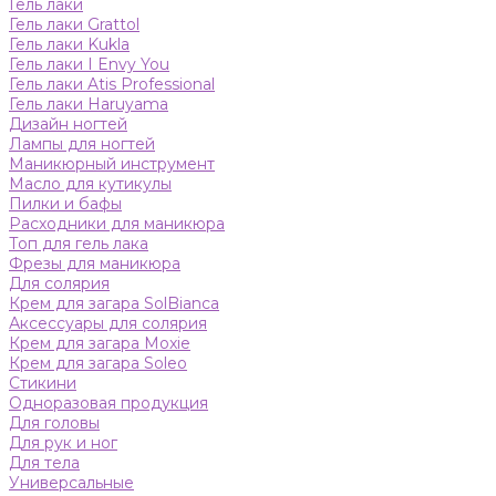
Гель лаки
Гель лаки Grattol
Гель лаки Kukla
Гель лаки I Envy You
Гель лаки Atis Professional
Гель лаки Haruyama
Дизайн ногтей
Лампы для ногтей
Маникюрный инструмент
Масло для кутикулы
Пилки и бафы
Расходники для маникюра
Топ для гель лака
Фрезы для маникюра
Для солярия
Крем для загара SolBianca
Аксессуары для солярия
Крем для загара Moxie
Крем для загара Soleo
Стикини
Одноразовая продукция
Для головы
Для рук и ног
Для тела
Универсальные