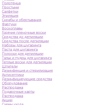
Полотенца
Простыни
Салфетки
Эпиляция
Скрабы и обертывания
Фартуки
Воскоплавы
Горячие пленочные воски
Средства до депиляции
Средства после депиляции
Наборы для шугаринга
Паста для шугаринга
Полоски для депиляции
Тальк и пудры для шугаринга
Теплые воски для депиляции
Шпатели
Дезинфекция и стерилизация
Антисептики
Дезинфицирующие средства
Оборудование
Распродажа
Подарочные карты
Распродажа
Акции
Схемы ухода