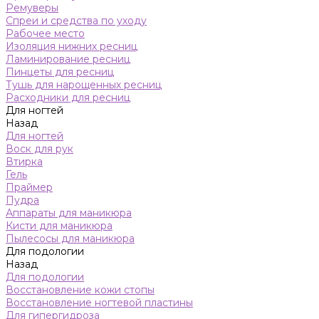
Ремуверы
Спреи и средства по уходу
Рабочее место
Изоляция нижних ресниц
Ламинирование ресниц
Пинцеты для ресниц
Тушь для нарощенных ресниц
Расходники для ресниц
Для ногтей
Назад
Для ногтей
Воск для рук
Втирка
Гель
Праймер
Пудра
Аппараты для маникюра
Кисти для маникюра
Пылесосы для маникюра
Для подологии
Назад
Для подологии
Восстановление кожи стопы
Восстановление ногтевой пластины
Для гипергидроза