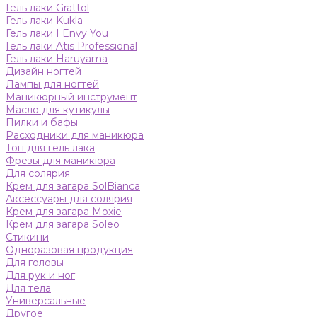
Гель лаки Grattol
Гель лаки Kukla
Гель лаки I Envy You
Гель лаки Atis Professional
Гель лаки Haruyama
Дизайн ногтей
Лампы для ногтей
Маникюрный инструмент
Масло для кутикулы
Пилки и бафы
Расходники для маникюра
Топ для гель лака
Фрезы для маникюра
Для солярия
Крем для загара SolBianca
Аксессуары для солярия
Крем для загара Moxie
Крем для загара Soleo
Стикини
Одноразовая продукция
Для головы
Для рук и ног
Для тела
Универсальные
Другое