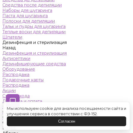
Средства после депиляции
Наборы для шугаринга
Паста для шугаринга
Полоски для депиляции
Тальк и пудры для шугаринга
Теплые воски для депиляции
Шпатели
Дезинфекция и стерилизация
Назад
Дезинфекция и стерилизация
Антисептики
Дезинфицирующие средства
Оборудование
Распродажа
Подарочные карты
Распродажа
Акции
Схемы ухода
Доставка и оплата
Контакты
Мы используем cookie для анализа посещаемости сайта и
Обучение
улучшения сервиса в соответствии с ФЗ-152.
Салон красоты
Согласен
Оренбург
Назад