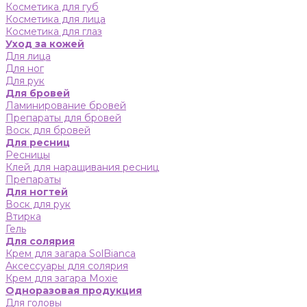
Косметика для губ
Косметика для лица
Косметика для глаз
Уход за кожей
Для лица
Для ног
Для рук
Для бровей
Ламинирование бровей
Препараты для бровей
Воск для бровей
Для ресниц
Ресницы
Клей для наращивания ресниц
Препараты
Для ногтей
Воск для рук
Втирка
Гель
Для солярия
Крем для загара SolBianca
Аксессуары для солярия
Крем для загара Moxie
Одноразовая продукция
Для головы