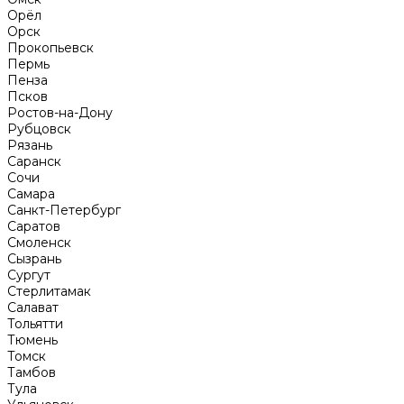
Орёл
Орск
Прокопьевск
Пермь
Пенза
Псков
Ростов-на-Дону
Рубцовск
Рязань
Саранск
Сочи
Самара
Санкт-Петербург
Саратов
Смоленск
Сызрань
Сургут
Стерлитамак
Салават
Тольятти
Тюмень
Томск
Тамбов
Тула