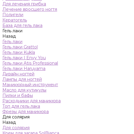
Для лечения грибка
Лечение вросшего ногтя
Полигели
Кератогель
База для гель лака
Гель лаки
Назад
Гель лаки
Гель лаки Grattol
Гель лаки Kukla
Гель лаки I Envy You
Гель лаки Atis Professional
Гель лаки Haruyama
Дизайн ногтей
Лампы для ногтей
Маникюрный инструмент
Масло для кутикулы
Пилки и бафы
Расходники для маникюра
Топ для гель лака
Фрезы для маникюра
Для солярия
Назад
Для солярия
Крем для загара SolBianca