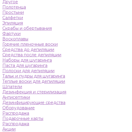
Другое
Полотенца
Простыни
Салфетки
Эпиляция
Скрабы и обертывания
Фартуки
Воскоплавы
Горячие пленочные воски
Средства до депиляции
Средства после депиляции
Наборы для шугаринга
Паста для шугаринга
Полоски для депиляции
Тальк и пудры для шугаринга
Теплые воски для депиляции
Шпатели
Дезинфекция и стерилизация
Антисептики
Дезинфицирующие средства
Оборудование
Распродажа
Подарочные карты
Распродажа
Акции