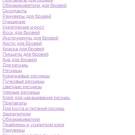
Препараты для бровей
Обезжириватели для бровей
Оксиданты
Ремуверы для бровей
Очищение
Укрепление и рост
Воск для бровей
Инструменты для бровей
Кисти для бровей
Краска для бровей
Пинцеты для бровей
Хна для бровей
Для ресниц
Ресницы
Коричневые ресницы
Пучковые ресницы
Цветные ресницы
Черные ресницы
Клей для наращивания ресниц
Препараты
Для роста и питания ресниц
Закрепители
Обезжириватели
Праймеры и усилители клея
Ремуверы