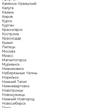
Каменск-Уральский
Калуга
Казань
Киров
Курск
Курган
Красноярск
Кострома
Краснодар
Кызыл
Липецк
Москва
Миасс
Магнитогорск
Мурманск
Нижнекамск
Набережные Челны
Норильск
Нижний Тагил
Нижневартовск
Новотроицк
Новокузнецк
Нижний Новгород
Новосибирск
Омск