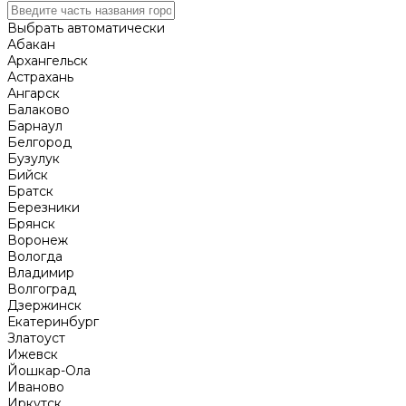
Выбрать автоматически
Абакан
Архангельск
Астрахань
Ангарск
Балаково
Барнаул
Белгород
Бузулук
Бийск
Братск
Березники
Брянск
Воронеж
Вологда
Владимир
Волгоград
Дзержинск
Екатеринбург
Златоуст
Ижевск
Йошкар-Ола
Иваново
Иркутск