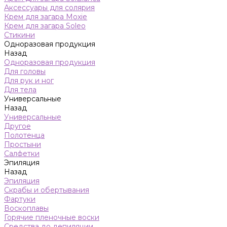
Аксессуары для солярия
Крем для загара Moxie
Крем для загара Soleo
Стикини
Одноразовая продукция
Назад
Одноразовая продукция
Для головы
Для рук и ног
Для тела
Универсальные
Назад
Универсальные
Другое
Полотенца
Простыни
Салфетки
Эпиляция
Назад
Эпиляция
Скрабы и обертывания
Фартуки
Воскоплавы
Горячие пленочные воски
Средства до депиляции