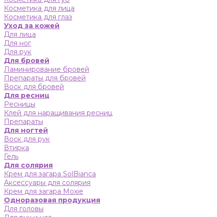
Косметика для лица
Косметика для глаз
Уход за кожей
Для лица
Для ног
Для рук
Для бровей
Ламинирование бровей
Препараты для бровей
Воск для бровей
Для ресниц
Ресницы
Клей для наращивания ресниц
Препараты
Для ногтей
Воск для рук
Втирка
Гель
Для солярия
Крем для загара SolBianca
Аксессуары для солярия
Крем для загара Moxie
Одноразовая продукция
Для головы