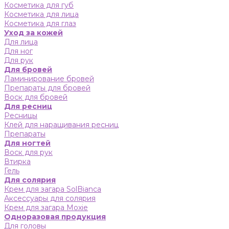
Косметика для губ
Косметика для лица
Косметика для глаз
Уход за кожей
Для лица
Для ног
Для рук
Для бровей
Ламинирование бровей
Препараты для бровей
Воск для бровей
Для ресниц
Ресницы
Клей для наращивания ресниц
Препараты
Для ногтей
Воск для рук
Втирка
Гель
Для солярия
Крем для загара SolBianca
Аксессуары для солярия
Крем для загара Moxie
Одноразовая продукция
Для головы