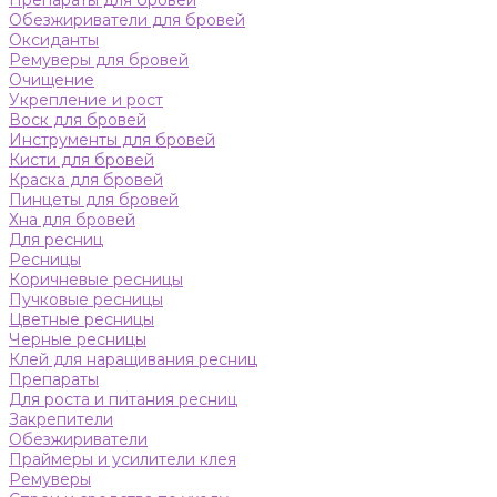
Препараты для бровей
Обезжириватели для бровей
Оксиданты
Ремуверы для бровей
Очищение
Укрепление и рост
Воск для бровей
Инструменты для бровей
Кисти для бровей
Краска для бровей
Пинцеты для бровей
Хна для бровей
Для ресниц
Ресницы
Коричневые ресницы
Пучковые ресницы
Цветные ресницы
Черные ресницы
Клей для наращивания ресниц
Препараты
Для роста и питания ресниц
Закрепители
Обезжириватели
Праймеры и усилители клея
Ремуверы