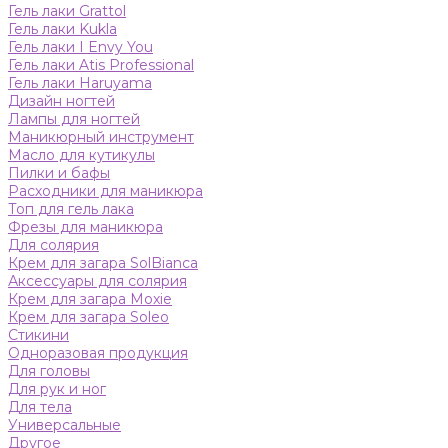
Гель лаки Grattol
Гель лаки Kukla
Гель лаки I Envy You
Гель лаки Atis Professional
Гель лаки Haruyama
Дизайн ногтей
Лампы для ногтей
Маникюрный инструмент
Масло для кутикулы
Пилки и бафы
Расходники для маникюра
Топ для гель лака
Фрезы для маникюра
Для солярия
Крем для загара SolBianca
Аксессуары для солярия
Крем для загара Moxie
Крем для загара Soleo
Стикини
Одноразовая продукция
Для головы
Для рук и ног
Для тела
Универсальные
Другое