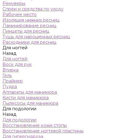
Ремуверы
Спреи и средства по уходу
Рабочее место
Изоляция нижних ресниц
Ламинирование ресниц
Пинцеты для ресниц
Тушь для нарощенных ресниц
Расходники для ресниц
Для ногтей
Назад
Для ногтей
Воск для рук
Втирка
Гель
Праймер
Пудра
Аппараты для маникюра
Кисти для маникюра
Пылесосы для маникюра
Для подологии
Назад
Для подологии
Восстановление кожи стопы
Восстановление ногтевой пластины
Для гипергидроза