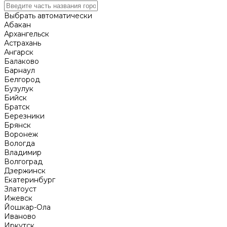
Выбрать автоматически
Абакан
Архангельск
Астрахань
Ангарск
Балаково
Барнаул
Белгород
Бузулук
Бийск
Братск
Березники
Брянск
Воронеж
Вологда
Владимир
Волгоград
Дзержинск
Екатеринбург
Златоуст
Ижевск
Йошкар-Ола
Иваново
Иркутск