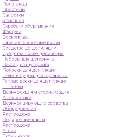
Полотенца
Простыни
Салфетки
Эпиляция
Скрабы и обертывания
Фартуки
Воскоплавы
Горячие пленочные воски
Средства до депиляции
Средства после депиляции
Наборы для шугаринга
Паста для шугаринга
Полоски для депиляции
Тальк и пудры для шугаринга
Теплые воски для депиляции
Шпатели
Дезинфекция и стерилизация
Антисептики
Дезинфицирующие средства
Оборудование
Распродажа
Подарочные карты
Распродажа
Акции
Схемы ухода