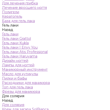
Для лечения грибка
Лечение вросшего ногтя
Полигели
Кератогель
База для гель лака
Гель лаки
Назад
Гель лаки
Гель лаки Grattol
Гель лаки Kukla
Гель лаки I Envy You
Гель лаки Atis Professional
Гель лаки Haruyama
Дизайн ногтей
Лампы для ногтей
Маникюрный инструмент
Масло для кутикулы
Пилки и бафы
Расходники для маникюра
Топ для гель лака
Фрезы для маникюра
Для солярия
Назад
Для солярия
Крем для загара SolBianca