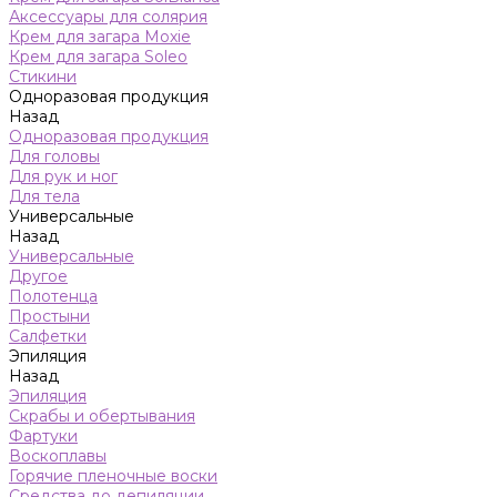
Аксессуары для солярия
Крем для загара Moxie
Крем для загара Soleo
Стикини
Одноразовая продукция
Назад
Одноразовая продукция
Для головы
Для рук и ног
Для тела
Универсальные
Назад
Универсальные
Другое
Полотенца
Простыни
Салфетки
Эпиляция
Назад
Эпиляция
Скрабы и обертывания
Фартуки
Воскоплавы
Горячие пленочные воски
Средства до депиляции