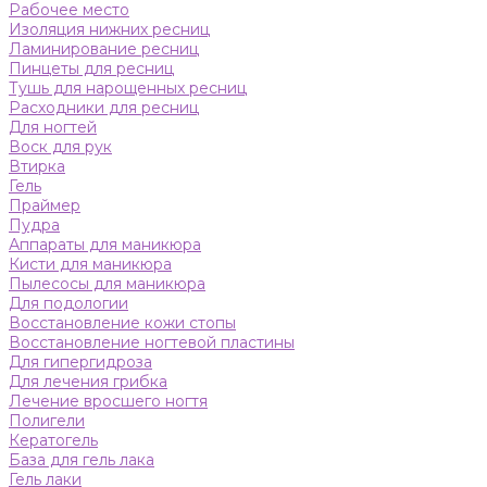
Рабочее место
Изоляция нижних ресниц
Ламинирование ресниц
Пинцеты для ресниц
Тушь для нарощенных ресниц
Расходники для ресниц
Для ногтей
Воск для рук
Втирка
Гель
Праймер
Пудра
Аппараты для маникюра
Кисти для маникюра
Пылесосы для маникюра
Для подологии
Восстановление кожи стопы
Восстановление ногтевой пластины
Для гипергидроза
Для лечения грибка
Лечение вросшего ногтя
Полигели
Кератогель
База для гель лака
Гель лаки