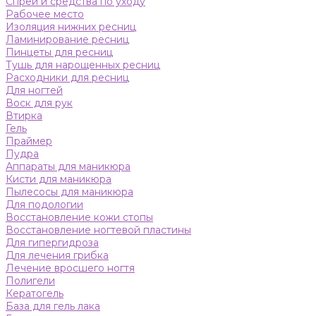
Спреи и средства по уходу
Рабочее место
Изоляция нижних ресниц
Ламинирование ресниц
Пинцеты для ресниц
Тушь для нарощенных ресниц
Расходники для ресниц
Для ногтей
Воск для рук
Втирка
Гель
Праймер
Пудра
Аппараты для маникюра
Кисти для маникюра
Пылесосы для маникюра
Для подологии
Восстановление кожи стопы
Восстановление ногтевой пластины
Для гипергидроза
Для лечения грибка
Лечение вросшего ногтя
Полигели
Кератогель
База для гель лака