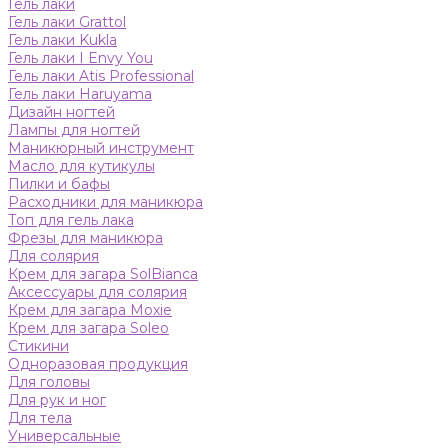
Гель лаки
Гель лаки Grattol
Гель лаки Kukla
Гель лаки I Envy You
Гель лаки Atis Professional
Гель лаки Haruyama
Дизайн ногтей
Лампы для ногтей
Маникюрный инструмент
Масло для кутикулы
Пилки и бафы
Расходники для маникюра
Топ для гель лака
Фрезы для маникюра
Для солярия
Крем для загара SolBianca
Аксессуары для солярия
Крем для загара Moxie
Крем для загара Soleo
Стикини
Одноразовая продукция
Для головы
Для рук и ног
Для тела
Универсальные