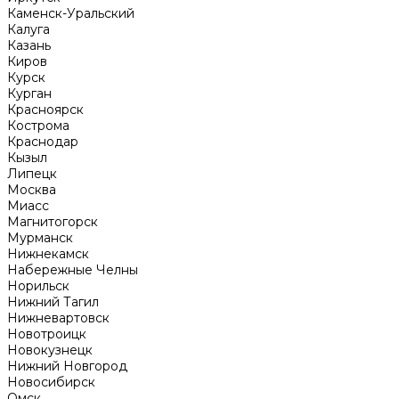
Каменск-Уральский
Калуга
Казань
Киров
Курск
Курган
Красноярск
Кострома
Краснодар
Кызыл
Липецк
Москва
Миасс
Магнитогорск
Мурманск
Нижнекамск
Набережные Челны
Норильск
Нижний Тагил
Нижневартовск
Новотроицк
Новокузнецк
Нижний Новгород
Новосибирск
Омск