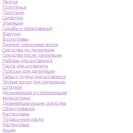
Другое
Полотенца
Простыни
Салфетки
Эпиляция
Скрабы и обертывания
Фартуки
Воскоплавы
Горячие пленочные воски
Средства до депиляции
Средства после депиляции
Наборы для шугаринга
Паста для шугаринга
Полоски для депиляции
Тальк и пудры для шугаринга
Теплые воски для депиляции
Шпатели
Дезинфекция и стерилизация
Антисептики
Дезинфицирующие средства
Оборудование
Распродажа
Подарочные карты
Распродажа
Акции