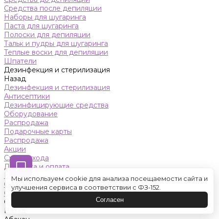
Средства после депиляции
Наборы для шугаринга
Паста для шугаринга
Полоски для депиляции
Тальк и пудры для шугаринга
Теплые воски для депиляции
Шпатели
Дезинфекция и стерилизация
Назад
Дезинфекция и стерилизация
Антисептики
Дезинфицирующие средства
Оборудование
Распродажа
Подарочные карты
Распродажа
Акции
Схемы ухода
Доставка и оплата
Контакты
Мы используем cookie для анализа посещаемости сайта и
Обучение
улучшения сервиса в соответствии с ФЗ-152.
Салон красоты
Согласен
Оренбург
Назад