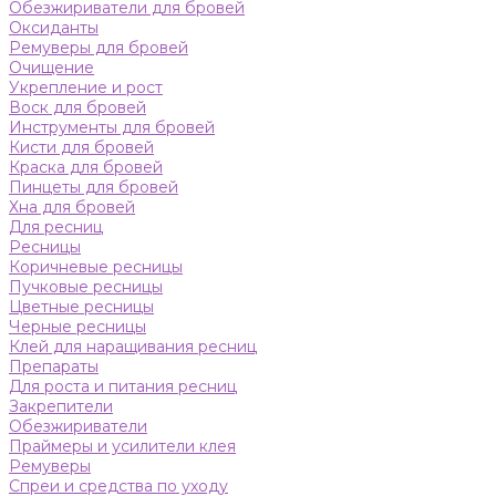
Обезжириватели для бровей
Оксиданты
Ремуверы для бровей
Очищение
Укрепление и рост
Воск для бровей
Инструменты для бровей
Кисти для бровей
Краска для бровей
Пинцеты для бровей
Хна для бровей
Для ресниц
Ресницы
Коричневые ресницы
Пучковые ресницы
Цветные ресницы
Черные ресницы
Клей для наращивания ресниц
Препараты
Для роста и питания ресниц
Закрепители
Обезжириватели
Праймеры и усилители клея
Ремуверы
Спреи и средства по уходу