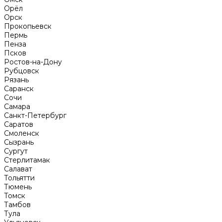
Орёл
Орск
Прокопьевск
Пермь
Пенза
Псков
Ростов-на-Дону
Рубцовск
Рязань
Саранск
Сочи
Самара
Санкт-Петербург
Саратов
Смоленск
Сызрань
Сургут
Стерлитамак
Салават
Тольятти
Тюмень
Томск
Тамбов
Тула