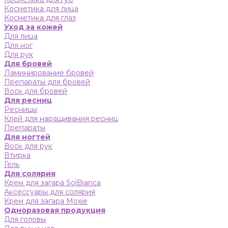
Косметика для лица
Косметика для глаз
Уход за кожей
Для лица
Для ног
Для рук
Для бровей
Ламинирование бровей
Препараты для бровей
Воск для бровей
Для ресниц
Ресницы
Клей для наращивания ресниц
Препараты
Для ногтей
Воск для рук
Втирка
Гель
Для солярия
Крем для загара SolBianca
Аксессуары для солярия
Крем для загара Moxie
Одноразовая продукция
Для головы