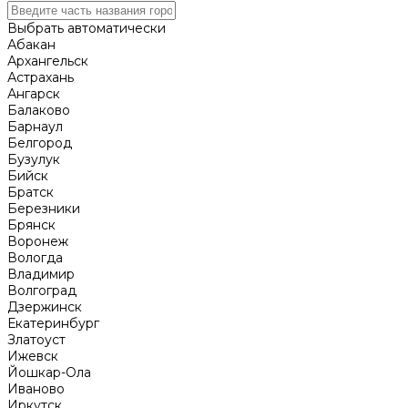
Выбрать автоматически
Абакан
Архангельск
Астрахань
Ангарск
Балаково
Барнаул
Белгород
Бузулук
Бийск
Братск
Березники
Брянск
Воронеж
Вологда
Владимир
Волгоград
Дзержинск
Екатеринбург
Златоуст
Ижевск
Йошкар-Ола
Иваново
Иркутск