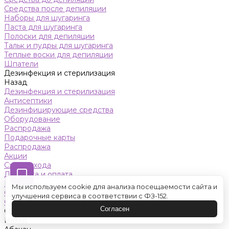
Средства после депиляции
Наборы для шугаринга
Паста для шугаринга
Полоски для депиляции
Тальк и пудры для шугаринга
Теплые воски для депиляции
Шпатели
Дезинфекция и стерилизация
Назад
Дезинфекция и стерилизация
Антисептики
Дезинфицирующие средства
Оборудование
Распродажа
Подарочные карты
Распродажа
Акции
Схемы ухода
Доставка и оплата
Контакты
Мы используем cookie для анализа посещаемости сайта и
Обучение
улучшения сервиса в соответствии с ФЗ-152.
Салон красоты
Согласен
Оренбург
Назад