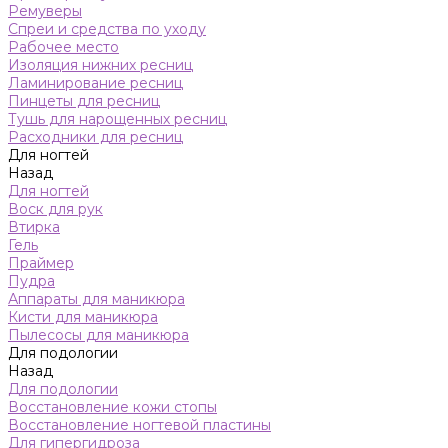
Ремуверы
Спреи и средства по уходу
Рабочее место
Изоляция нижних ресниц
Ламинирование ресниц
Пинцеты для ресниц
Тушь для нарощенных ресниц
Расходники для ресниц
Для ногтей
Назад
Для ногтей
Воск для рук
Втирка
Гель
Праймер
Пудра
Аппараты для маникюра
Кисти для маникюра
Пылесосы для маникюра
Для подологии
Назад
Для подологии
Восстановление кожи стопы
Восстановление ногтевой пластины
Для гипергидроза