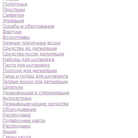
Полотенца
Простыни
Салфетки
Эпиляция
Скрабы и обертывания
Фартуки
Воскоплавы
Горячие пленочные воски
Средства до депиляции
Средства после депиляции
Наборы для шугаринга
Паста для шугаринга
Полоски для депиляции
Тальк и пудры для шугаринга
Теплые воски для депиляции
Шпатели
Дезинфекция и стерилизация
Антисептики
Дезинфицирующие средства
Оборудование
Распродажа
Подарочные карты
Распродажа
Акции
Схемы ухода