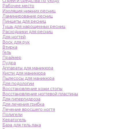
Спреи и средства по уходу
Рабочее место
Изоляция нижних ресниц
Ламинирование ресниц
Пинцеты для ресниц
Тушь для нарощенных ресниц
Расходники для ресниц
Для ногтей
Воск для рук
Втирка
Гель
Праймер
Пудра
Аппараты для маникюра
Кисти для маникюра
Пылесосы для маникюра
Для подологии
Восстановление кожи стопы
Восстановление ногтевой пластины
Для гипергидроза
Для лечения грибка
Лечение вросшего ногтя
Полигели
Кератогель
База для гель лака