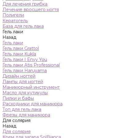
Для лечения грибка
Лечение вросшего ногтя
Полигели
Кератогель
База для гель лака
Гель лаки
Назад
Гель лаки
Гель лаки Grattol
Гель лаки Kukla
Гель лаки I Envy You
Гель лаки Atis Professional
Гель лаки Haruyama
Дизайн ногтей
Лампы для ногтей
Маникюрный инструмент
Масло для кутикулы
Пилки и бафы
Расходники для маникюра
Топ для гель лака
Фрезы для маникюра
Для солярия
Назад
Для солярия
Крем для загара SolBianca