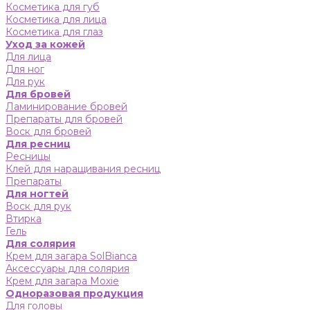
Косметика для губ
Косметика для лица
Косметика для глаз
Уход за кожей
Для лица
Для ног
Для рук
Для бровей
Ламинирование бровей
Препараты для бровей
Воск для бровей
Для ресниц
Ресницы
Клей для наращивания ресниц
Препараты
Для ногтей
Воск для рук
Втирка
Гель
Для солярия
Крем для загара SolBianca
Аксессуары для солярия
Крем для загара Moxie
Одноразовая продукция
Для головы