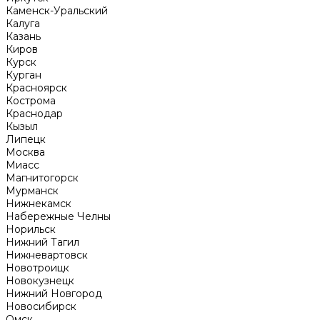
Каменск-Уральский
Калуга
Казань
Киров
Курск
Курган
Красноярск
Кострома
Краснодар
Кызыл
Липецк
Москва
Миасс
Магнитогорск
Мурманск
Нижнекамск
Набережные Челны
Норильск
Нижний Тагил
Нижневартовск
Новотроицк
Новокузнецк
Нижний Новгород
Новосибирск
Омск