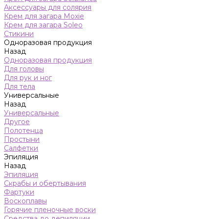
Аксессуары для солярия
Крем для загара Moxie
Крем для загара Soleo
Стикини
Одноразовая продукция
Назад
Одноразовая продукция
Для головы
Для рук и ног
Для тела
Универсальные
Назад
Универсальные
Другое
Полотенца
Простыни
Салфетки
Эпиляция
Назад
Эпиляция
Скрабы и обертывания
Фартуки
Воскоплавы
Горячие пленочные воски
Средства до депиляции