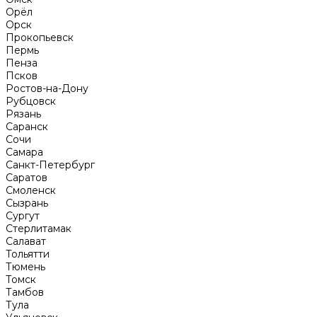
Орёл
Орск
Прокопьевск
Пермь
Пенза
Псков
Ростов-на-Дону
Рубцовск
Рязань
Саранск
Сочи
Самара
Санкт-Петербург
Саратов
Смоленск
Сызрань
Сургут
Стерлитамак
Салават
Тольятти
Тюмень
Томск
Тамбов
Тула