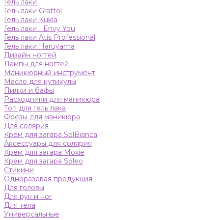
Гель лаки
Гель лаки Grattol
Гель лаки Kukla
Гель лаки I Envy You
Гель лаки Atis Professional
Гель лаки Haruyama
Дизайн ногтей
Лампы для ногтей
Маникюрный инструмент
Масло для кутикулы
Пилки и бафы
Расходники для маникюра
Топ для гель лака
Фрезы для маникюра
Для солярия
Крем для загара SolBianca
Аксессуары для солярия
Крем для загара Moxie
Крем для загара Soleo
Стикини
Одноразовая продукция
Для головы
Для рук и ног
Для тела
Универсальные