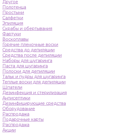
Другое
Полотенца
Простыни
Салфетки
Эпиляция
Скрабы и обертывания
Фартуки
Воскоплавы
Горячие пленочные воски
Средства до депиляции
Средства после депиляции
Наборы для шугаринга
Паста для шугаринга
Полоски для депиляции
Тальк и пудры для шугаринга
Теплые воски для депиляции
Шпатели
Дезинфекция и стерилизация
Антисептики
Дезинфицирующие средства
Оборудование
Распродажа
Подарочные карты
Распродажа
Акции