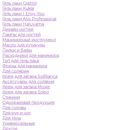
Гель лаки Grattol
Гель лаки Kukla
Гель лаки I Envy You
Гель лаки Atis Professional
Гель лаки Haruyama
Дизайн ногтей
Лампы для ногтей
Маникюрный инструмент
Масло для кутикулы
Пилки и бафы
Расходники для маникюра
Топ для гель лака
Фрезы для маникюра
Для солярия
Крем для загара SolBianca
Аксессуары для солярия
Крем для загара Moxie
Крем для загара Soleo
Стикини
Одноразовая продукция
Для головы
Для рук и ног
Для тела
Универсальные
Другое