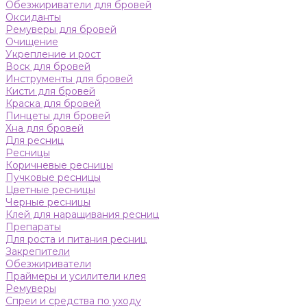
Обезжириватели для бровей
Оксиданты
Ремуверы для бровей
Очищение
Укрепление и рост
Воск для бровей
Инструменты для бровей
Кисти для бровей
Краска для бровей
Пинцеты для бровей
Хна для бровей
Для ресниц
Ресницы
Коричневые ресницы
Пучковые ресницы
Цветные ресницы
Черные ресницы
Клей для наращивания ресниц
Препараты
Для роста и питания ресниц
Закрепители
Обезжириватели
Праймеры и усилители клея
Ремуверы
Спреи и средства по уходу