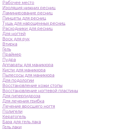
Рабочее место
Изоляция нижних ресниц
Ламинирование ресниц
Пинцеты для ресниц
Тушь для нарощенных ресниц
Расходники для ресниц
Для ногтей
Воск для рук
Втирка
Гель
Праймер
Пудра
Аппараты для маникюра
Кисти для маникюра
Пылесосы для маникюра
Для подологии
Восстановление кожи стопы
Восстановление ногтевой пластины
Для гипергидроза
Для лечения грибка
Лечение вросшего ногтя
Полигели
Кератогель
База для гель лака
Гель лаки