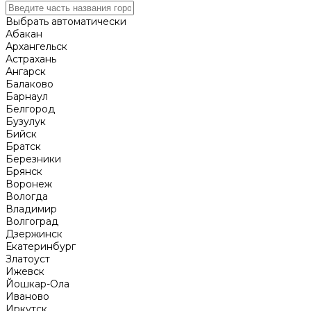
Выбрать автоматически
Абакан
Архангельск
Астрахань
Ангарск
Балаково
Барнаул
Белгород
Бузулук
Бийск
Братск
Березники
Брянск
Воронеж
Вологда
Владимир
Волгоград
Дзержинск
Екатеринбург
Златоуст
Ижевск
Йошкар-Ола
Иваново
Иркутск