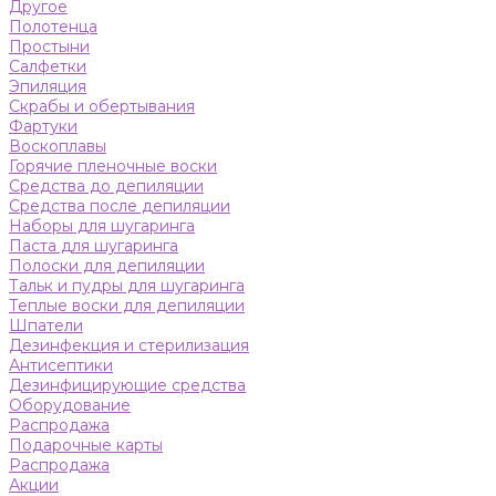
Другое
Полотенца
Простыни
Салфетки
Эпиляция
Скрабы и обертывания
Фартуки
Воскоплавы
Горячие пленочные воски
Средства до депиляции
Средства после депиляции
Наборы для шугаринга
Паста для шугаринга
Полоски для депиляции
Тальк и пудры для шугаринга
Теплые воски для депиляции
Шпатели
Дезинфекция и стерилизация
Антисептики
Дезинфицирующие средства
Оборудование
Распродажа
Подарочные карты
Распродажа
Акции