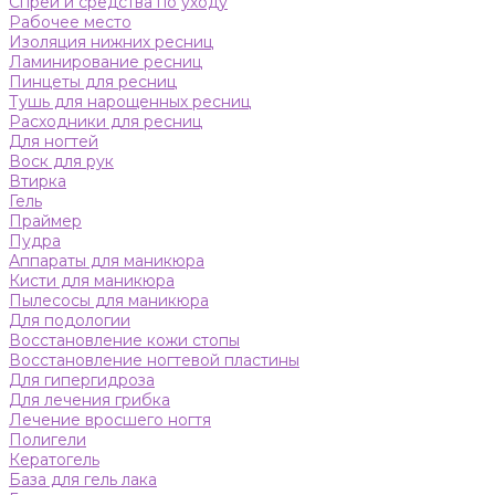
Спреи и средства по уходу
Рабочее место
Изоляция нижних ресниц
Ламинирование ресниц
Пинцеты для ресниц
Тушь для нарощенных ресниц
Расходники для ресниц
Для ногтей
Воск для рук
Втирка
Гель
Праймер
Пудра
Аппараты для маникюра
Кисти для маникюра
Пылесосы для маникюра
Для подологии
Восстановление кожи стопы
Восстановление ногтевой пластины
Для гипергидроза
Для лечения грибка
Лечение вросшего ногтя
Полигели
Кератогель
База для гель лака