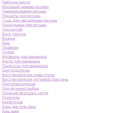
Рабочее место
Изоляция нижних ресниц
Ламинирование ресниц
Пинцеты для ресниц
Тушь для нарощенных ресниц
Расходники для ресниц
Для ногтей
Воск для рук
Втирка
Гель
Праймер
Пудра
Аппараты для маникюра
Кисти для маникюра
Пылесосы для маникюра
Для подологии
Восстановление кожи стопы
Восстановление ногтевой пластины
Для гипергидроза
Для лечения грибка
Лечение вросшего ногтя
Полигели
Кератогель
База для гель лака
Гель лаки