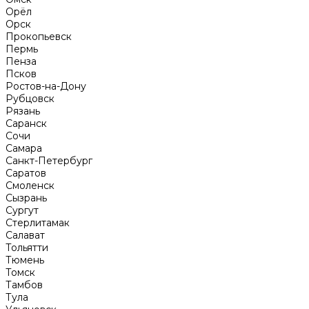
Орёл
Орск
Прокопьевск
Пермь
Пенза
Псков
Ростов-на-Дону
Рубцовск
Рязань
Саранск
Сочи
Самара
Санкт-Петербург
Саратов
Смоленск
Сызрань
Сургут
Стерлитамак
Салават
Тольятти
Тюмень
Томск
Тамбов
Тула