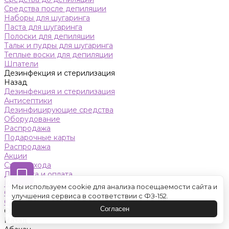
Средства после депиляции
Наборы для шугаринга
Паста для шугаринга
Полоски для депиляции
Тальк и пудры для шугаринга
Теплые воски для депиляции
Шпатели
Дезинфекция и стерилизация
Назад
Дезинфекция и стерилизация
Антисептики
Дезинфицирующие средства
Оборудование
Распродажа
Подарочные карты
Распродажа
Акции
Схемы ухода
Доставка и оплата
Контакты
Мы используем cookie для анализа посещаемости сайта и
Обучение
улучшения сервиса в соответствии с ФЗ-152.
Салон красоты
Согласен
Оренбург
Назад