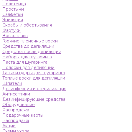
Полотенца
Простыни
Салфетки
Эпиляция
Скрабы и обертывания
Фартуки
Воскоплавы
Горячие пленочные воски
Средства до депиляции
Средства после депиляции
Наборы для шугаринга
Паста для шугаринга
Полоски для депиляции
Тальк и пудры для шугаринга
Теплые воски для депиляции
Шпатели
Дезинфекция и стерилизация
Антисептики
Дезинфицирующие средства
Оборудование
Распродажа
Подарочные карты
Распродажа
Акции
Схемы ухода