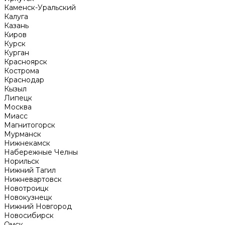
Каменск-Уральский
Калуга
Казань
Киров
Курск
Курган
Красноярск
Кострома
Краснодар
Кызыл
Липецк
Москва
Миасс
Магнитогорск
Мурманск
Нижнекамск
Набережные Челны
Норильск
Нижний Тагил
Нижневартовск
Новотроицк
Новокузнецк
Нижний Новгород
Новосибирск
Омск