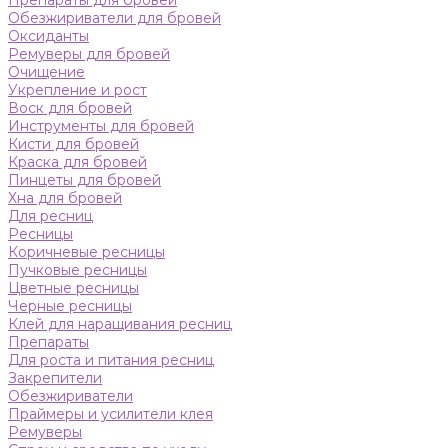
Препараты для бровей
Обезжириватели для бровей
Оксиданты
Ремуверы для бровей
Очищение
Укрепление и рост
Воск для бровей
Инструменты для бровей
Кисти для бровей
Краска для бровей
Пинцеты для бровей
Хна для бровей
Для ресниц
Ресницы
Коричневые ресницы
Пучковые ресницы
Цветные ресницы
Черные ресницы
Клей для наращивания ресниц
Препараты
Для роста и питания ресниц
Закрепители
Обезжириватели
Праймеры и усилители клея
Ремуверы