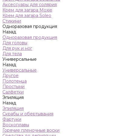
Аксессуары для солярия
Крем для загара Moxie
Крем для загара Soleo
Стикини
Одноразовая продукция
Назад
Одноразовая продукция
Для головы
Для рук и ног
Для тела
Универсальные
Назад
Универсальные
Другое
Полотенца
Простыни
Салфетки
Эпиляция
Назад
Эпиляция
Скрабы и обертывания
Фартуки
Воскоплавы
Горячие пленочные воски
Средства до депиляции