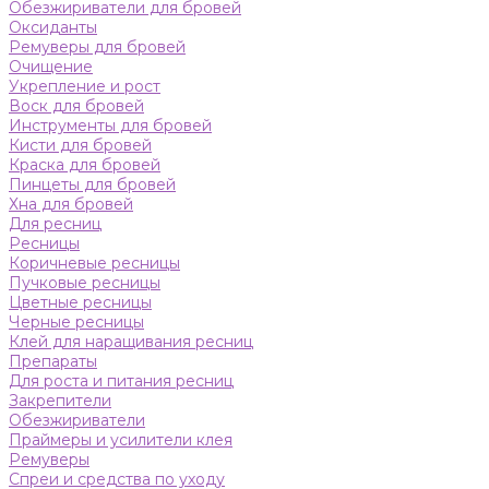
Обезжириватели для бровей
Оксиданты
Ремуверы для бровей
Очищение
Укрепление и рост
Воск для бровей
Инструменты для бровей
Кисти для бровей
Краска для бровей
Пинцеты для бровей
Хна для бровей
Для ресниц
Ресницы
Коричневые ресницы
Пучковые ресницы
Цветные ресницы
Черные ресницы
Клей для наращивания ресниц
Препараты
Для роста и питания ресниц
Закрепители
Обезжириватели
Праймеры и усилители клея
Ремуверы
Спреи и средства по уходу