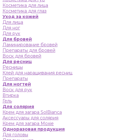
Косметика для лица
Косметика для глаз
Уход за кожей
Для лица
Для ног
Для рук
Для бровей
Ламинирование бровей
Препараты для бровей
Воск для бровей
Для ресниц
Ресницы
Клей для наращивания ресниц
Препараты
Для ногтей
Воск для рук
Втирка
Гель
Для солярия
Крем для загара SolBianca
Аксессуары для солярия
Крем для загара Moxie
Одноразовая продукция
Для головы