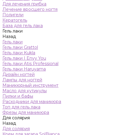
Для лечения грибка
Лечение вросшего ногтя
Полигели
Кератогель
База для гель лака
Гель лаки
Назад
Гель лаки
Гель лаки Grattol
Гель лаки Kukla
Гель лаки I Envy You
Гель лаки Atis Professional
Гель лаки Haruyama
Дизайн ногтей
Лампы для ногтей
Маникюрный инструмент
Масло для кутикулы
Пилки и бафы
Расходники для маникюра
Топ для гель лака
Фрезы для маникюра
Для солярия
Назад
Для солярия
Крем для загара SolBianca