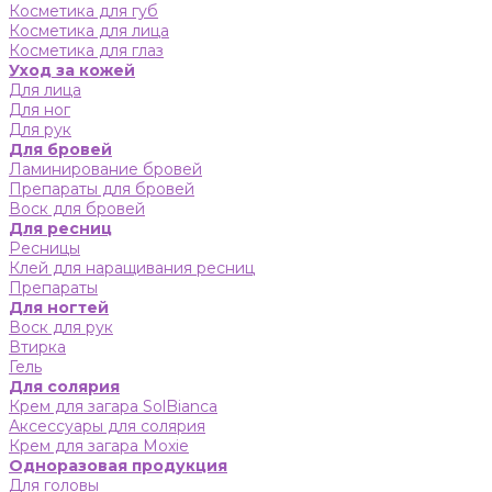
Косметика для губ
Косметика для лица
Косметика для глаз
Уход за кожей
Для лица
Для ног
Для рук
Для бровей
Ламинирование бровей
Препараты для бровей
Воск для бровей
Для ресниц
Ресницы
Клей для наращивания ресниц
Препараты
Для ногтей
Воск для рук
Втирка
Гель
Для солярия
Крем для загара SolBianca
Аксессуары для солярия
Крем для загара Moxie
Одноразовая продукция
Для головы