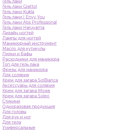
Гель лаки
Гель лаки Grattol
Гель лаки Kukla
Гель лаки I Envy You
Гель лаки Atis Professional
Гель лаки Haruyama
Дизайн ногтей
Лампы для ногтей
Маникюрный инструмент
Масло для кутикулы
Пилки и бафы
Расходники для маникюра
Топ для гель лака
Фрезы для маникюра
Для солярия
Крем для загара SolBianca
Аксессуары для солярия
Крем для загара Moxie
Крем для загара Soleo
Стикини
Одноразовая продукция
Для головы
Для рук и ног
Для тела
Универсальные