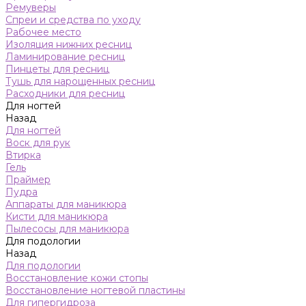
Ремуверы
Спреи и средства по уходу
Рабочее место
Изоляция нижних ресниц
Ламинирование ресниц
Пинцеты для ресниц
Тушь для нарощенных ресниц
Расходники для ресниц
Для ногтей
Назад
Для ногтей
Воск для рук
Втирка
Гель
Праймер
Пудра
Аппараты для маникюра
Кисти для маникюра
Пылесосы для маникюра
Для подологии
Назад
Для подологии
Восстановление кожи стопы
Восстановление ногтевой пластины
Для гипергидроза