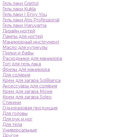
Гель лаки Grattol
Гель лаки Kukla
Гель лаки I Envy You
Гель лаки Atis Professional
Гель лаки Haruyama
Дизайн ногтей
Лампы для ногтей
Маникюрный инструмент
Масло для кутикулы
Пилки и бафы
Расходники для маникюра
Топ для гель лака
Фрезы для маникюра
Для солярия
Крем для загара SolBianca
Аксессуары для солярия
Крем для загара Moxie
Крем для загара Soleo
Стикини
Одноразовая продукция
Для головы
Для рук и ног
Для тела
Универсальные
Другое