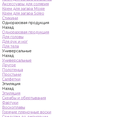
Аксессуары для солярия
Крем для загара Moxie
Крем для загара Soleo
Стикини
Одноразовая продукция
Назад
Одноразовая продукция
Для головы
Для рук и ног
Для тела
Универсальные
Назад
Универсальные
Другое
Полотенца
Простыни
Салфетки
Эпиляция
Назад
Эпиляция
Скрабы и обертывания
Фартуки
Воскоплавы
Горячие пленочные воски
Средства до депиляции