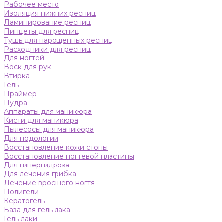
Рабочее место
Изоляция нижних ресниц
Ламинирование ресниц
Пинцеты для ресниц
Тушь для нарощенных ресниц
Расходники для ресниц
Для ногтей
Воск для рук
Втирка
Гель
Праймер
Пудра
Аппараты для маникюра
Кисти для маникюра
Пылесосы для маникюра
Для подологии
Восстановление кожи стопы
Восстановление ногтевой пластины
Для гипергидроза
Для лечения грибка
Лечение вросшего ногтя
Полигели
Кератогель
База для гель лака
Гель лаки