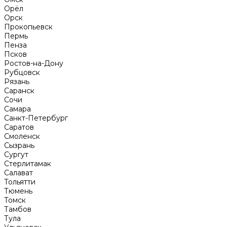
Орёл
Орск
Прокопьевск
Пермь
Пенза
Псков
Ростов-на-Дону
Рубцовск
Рязань
Саранск
Сочи
Самара
Санкт-Петербург
Саратов
Смоленск
Сызрань
Сургут
Стерлитамак
Салават
Тольятти
Тюмень
Томск
Тамбов
Тула