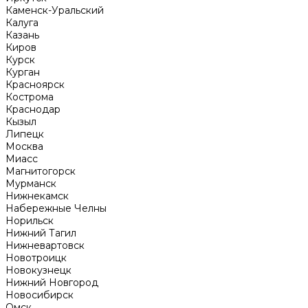
Каменск-Уральский
Калуга
Казань
Киров
Курск
Курган
Красноярск
Кострома
Краснодар
Кызыл
Липецк
Москва
Миасс
Магнитогорск
Мурманск
Нижнекамск
Набережные Челны
Норильск
Нижний Тагил
Нижневартовск
Новотроицк
Новокузнецк
Нижний Новгород
Новосибирск
Омск