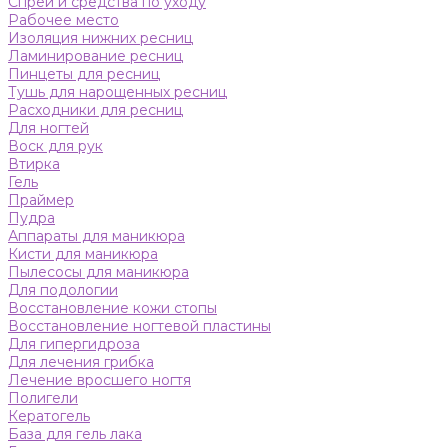
Спреи и средства по уходу
Рабочее место
Изоляция нижних ресниц
Ламинирование ресниц
Пинцеты для ресниц
Тушь для нарощенных ресниц
Расходники для ресниц
Для ногтей
Воск для рук
Втирка
Гель
Праймер
Пудра
Аппараты для маникюра
Кисти для маникюра
Пылесосы для маникюра
Для подологии
Восстановление кожи стопы
Восстановление ногтевой пластины
Для гипергидроза
Для лечения грибка
Лечение вросшего ногтя
Полигели
Кератогель
База для гель лака