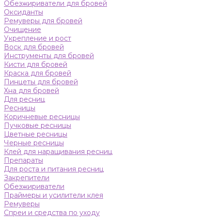
Обезжириватели для бровей
Оксиданты
Ремуверы для бровей
Очищение
Укрепление и рост
Воск для бровей
Инструменты для бровей
Кисти для бровей
Краска для бровей
Пинцеты для бровей
Хна для бровей
Для ресниц
Ресницы
Коричневые ресницы
Пучковые ресницы
Цветные ресницы
Черные ресницы
Клей для наращивания ресниц
Препараты
Для роста и питания ресниц
Закрепители
Обезжириватели
Праймеры и усилители клея
Ремуверы
Спреи и средства по уходу