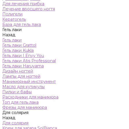
Для лечения грибка
Лечение вросшего ногтя
Полигели
Кератогель
База для гель лака
Гель лаки
Назад
Гель лаки
Гель лаки Grattol
Гель лаки Kukla
Гель лаки I Envy You
Гель лаки Atis Professional
Гель лаки Haruyama
Дизайн ногтей
Лампы для ногтей
Маникюрный инструмент
Масло для кутикулы
Пилки и бафы
Расходники для маникюра
Топ для гель лака
Фрезы для маникюра
Для солярия
Назад
Для солярия
Крем для загара SolBianca