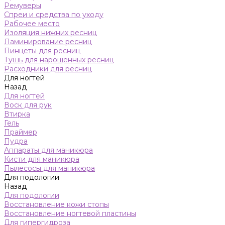
Ремуверы
Спреи и средства по уходу
Рабочее место
Изоляция нижних ресниц
Ламинирование ресниц
Пинцеты для ресниц
Тушь для нарощенных ресниц
Расходники для ресниц
Для ногтей
Назад
Для ногтей
Воск для рук
Втирка
Гель
Праймер
Пудра
Аппараты для маникюра
Кисти для маникюра
Пылесосы для маникюра
Для подологии
Назад
Для подологии
Восстановление кожи стопы
Восстановление ногтевой пластины
Для гипергидроза