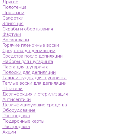
Другое
Полотенца
Простыни
Салфетки
Эпиляция
Скрабы и обертывания
Фартуки
Воскоплавы
Горячие пленочные воски
Средства до депиляции
Средства после депиляции
Наборы для шугаринга
Паста для шугаринга
Полоски для депиляции
Тальк и пудры для шугаринга
Теплые воски для депиляции
Шпатели
Дезинфекция и стерилизация
Антисептики
Дезинфицирующие средства
Оборудование
Распродажа
Подарочные карты
Распродажа
Акции