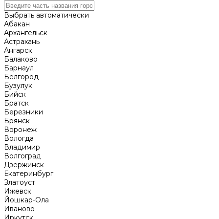
Выбрать автоматически
Абакан
Архангельск
Астрахань
Ангарск
Балаково
Барнаул
Белгород
Бузулук
Бийск
Братск
Березники
Брянск
Воронеж
Вологда
Владимир
Волгоград
Дзержинск
Екатеринбург
Златоуст
Ижевск
Йошкар-Ола
Иваново
Иркутск