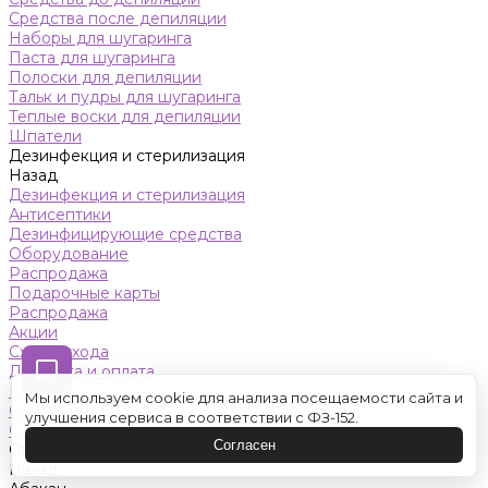
Средства после депиляции
Наборы для шугаринга
Паста для шугаринга
Полоски для депиляции
Тальк и пудры для шугаринга
Теплые воски для депиляции
Шпатели
Дезинфекция и стерилизация
Назад
Дезинфекция и стерилизация
Антисептики
Дезинфицирующие средства
Оборудование
Распродажа
Подарочные карты
Распродажа
Акции
Схемы ухода
Доставка и оплата
Контакты
Мы используем cookie для анализа посещаемости сайта и
Обучение
улучшения сервиса в соответствии с ФЗ-152.
Салон красоты
Согласен
Оренбург
Назад