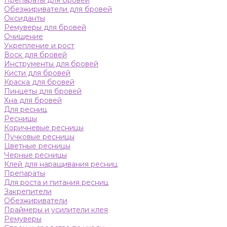
Препараты для бровей
Обезжириватели для бровей
Оксиданты
Ремуверы для бровей
Очищение
Укрепление и рост
Воск для бровей
Инструменты для бровей
Кисти для бровей
Краска для бровей
Пинцеты для бровей
Хна для бровей
Для ресниц
Ресницы
Коричневые ресницы
Пучковые ресницы
Цветные ресницы
Черные ресницы
Клей для наращивания ресниц
Препараты
Для роста и питания ресниц
Закрепители
Обезжириватели
Праймеры и усилители клея
Ремуверы