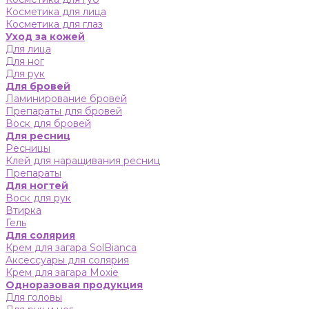
Косметика для лица
Косметика для глаз
Уход за кожей
Для лица
Для ног
Для рук
Для бровей
Ламинирование бровей
Препараты для бровей
Воск для бровей
Для ресниц
Ресницы
Клей для наращивания ресниц
Препараты
Для ногтей
Воск для рук
Втирка
Гель
Для солярия
Крем для загара SolBianca
Аксессуары для солярия
Крем для загара Moxie
Одноразовая продукция
Для головы