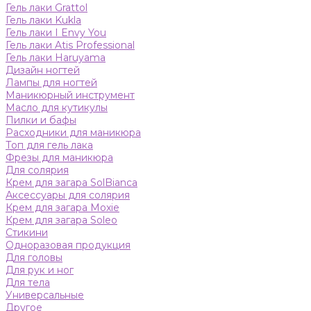
Гель лаки Grattol
Гель лаки Kukla
Гель лаки I Envy You
Гель лаки Atis Professional
Гель лаки Haruyama
Дизайн ногтей
Лампы для ногтей
Маникюрный инструмент
Масло для кутикулы
Пилки и бафы
Расходники для маникюра
Топ для гель лака
Фрезы для маникюра
Для солярия
Крем для загара SolBianca
Аксессуары для солярия
Крем для загара Moxie
Крем для загара Soleo
Стикини
Одноразовая продукция
Для головы
Для рук и ног
Для тела
Универсальные
Другое