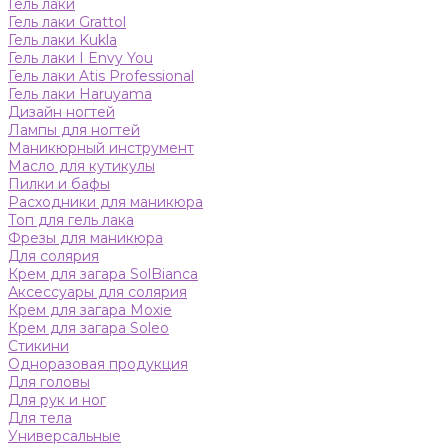
Гель лаки
Гель лаки Grattol
Гель лаки Kukla
Гель лаки I Envy You
Гель лаки Atis Professional
Гель лаки Haruyama
Дизайн ногтей
Лампы для ногтей
Маникюрный инструмент
Масло для кутикулы
Пилки и бафы
Расходники для маникюра
Топ для гель лака
Фрезы для маникюра
Для солярия
Крем для загара SolBianca
Аксессуары для солярия
Крем для загара Moxie
Крем для загара Soleo
Стикини
Одноразовая продукция
Для головы
Для рук и ног
Для тела
Универсальные