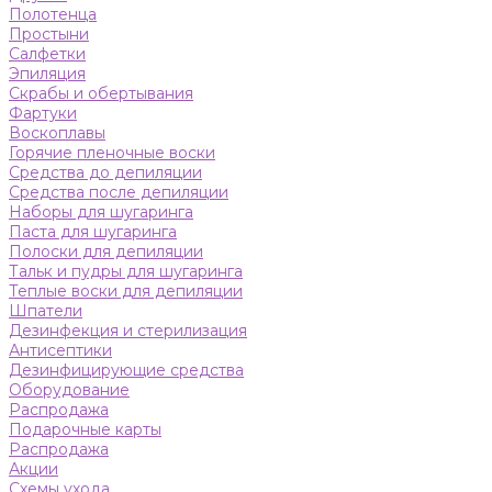
Полотенца
Простыни
Салфетки
Эпиляция
Скрабы и обертывания
Фартуки
Воскоплавы
Горячие пленочные воски
Средства до депиляции
Средства после депиляции
Наборы для шугаринга
Паста для шугаринга
Полоски для депиляции
Тальк и пудры для шугаринга
Теплые воски для депиляции
Шпатели
Дезинфекция и стерилизация
Антисептики
Дезинфицирующие средства
Оборудование
Распродажа
Подарочные карты
Распродажа
Акции
Схемы ухода