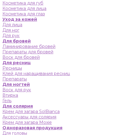
Косметика для губ
Косметика для лица
Косметика для глаз
Уход за кожей
Для лица
Для ног
Для рук
Для бровей
Ламинирование бровей
Препараты для бровей
Воск для бровей
Для ресниц
Ресницы
Клей для наращивания ресниц
Препараты
Для ногтей
Воск для рук
Втирка
Гель
Для солярия
Крем для загара SolBianca
Аксессуары для солярия
Крем для загара Moxie
Одноразовая продукция
Для головы