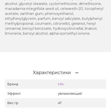
alcohol, glyceryl stearate, cyclomethicone, dimethicone,
macadamia integrifolia seed oil, ceteareth-20, tocopheryl
acetate, xanthan gum, phenoxyethanol,
ethylhexylglycerin, parfum, benzyl salicylate, butylphenyl
methylpropional, coumarin, citronellol, geraniol, hexyl
cinnamal, benzyl benzoate, hydroxycitronellal, linalool,
limonene, benzyl alcohol, alpha-isomethyl ionone.
Характеристики
Бренд
Milv
Эффект
увлажняющий
Вес гр
47