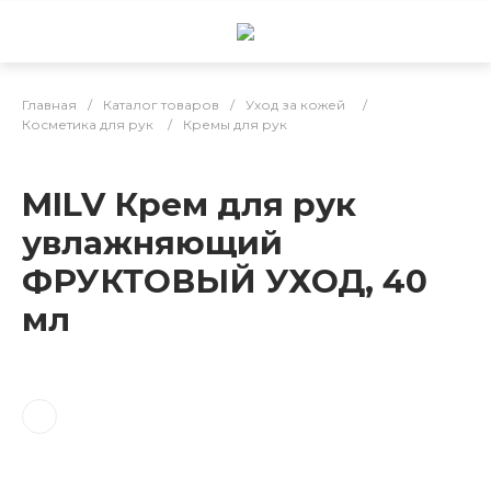
Главная
/
Каталог товаров
/
Уход за кожей
/
Косметика для рук
/
Кремы для рук
MILV Крем для рук
увлажняющий
ФРУКТОВЫЙ УХОД, 40
мл