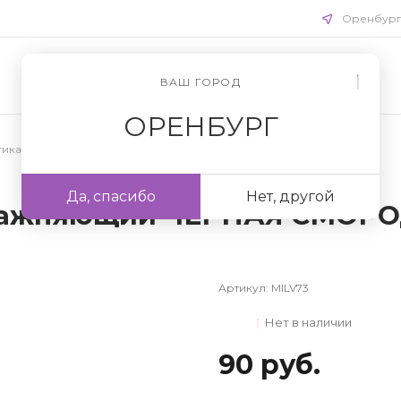
Оренбур
ВАШ ГОРОД
ОРЕНБУРГ
ика для рук
/
Кремы для рук
Да, спасибо
Нет, другой
влажняющий ЧЁРНАЯ СМОРО
Артикул:
MILV73
Нет в наличии
90 руб.