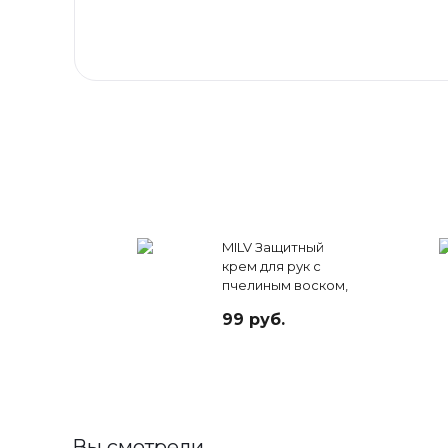
MILV Защитный
крем для рук с
пчелиным воском,
40 мл
99 руб.
Вы смотрели