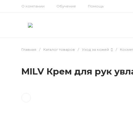
О компании
Обучение
Помощь
Главная
/
Каталог товаров
/
Уход за кожей
/
Космет
MILV Крем для рук у