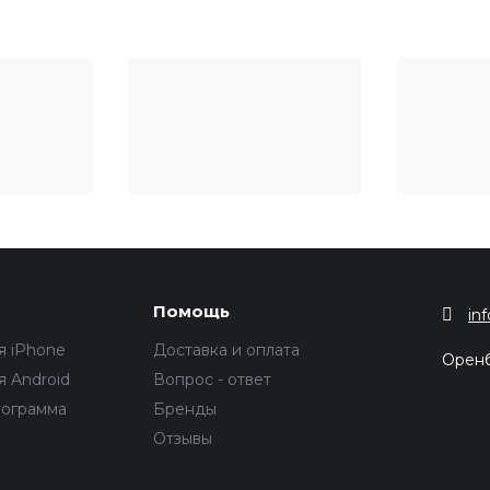
Помощь
in
я iPhone
Доставка и оплата
Орен
 Android
Вопрос - ответ
рограмма
Бренды
Отзывы