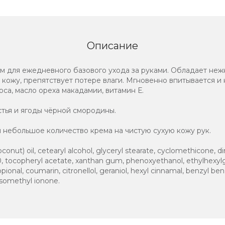
Описание
 для ежедневного базового ухода за руками. Обладает неж
т кожу, препятствует потере влаги. Мгновенно впитывается и
са, масло ореха макадамии, витамин Е.
истья и ягоды чёрной смородины.
и небольшое количество крема на чистую сухую кожу рук.
coconut) oil, cetearyl alcohol, glyceryl stearate, cyclomethicone
-20, tocopheryl acetate, xanthan gum, phenoxyethanol, ethylhexyl
ional, coumarin, citronellol, geraniol, hexyl cinnamal, benzyl benzo
isomethyl ionone.