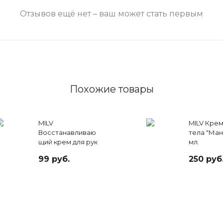
Отзывов ещё нет – ваш может стать первым
Похожие товары
MILV
MILV Крем
Восстанавливаю
тела "Манг
щий крем для рук
мл.
с маслом авокадо
99 руб.
250 руб
МОЛОЧНЫЕ
ЗЛАКИ И МЁД, 40
мл