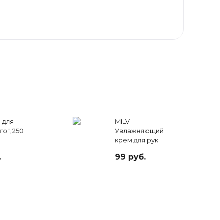
 для
MILV
о", 250
Увлажняющий
крем для рук
ЯБЛОКО, 40 мл
.
99 руб.