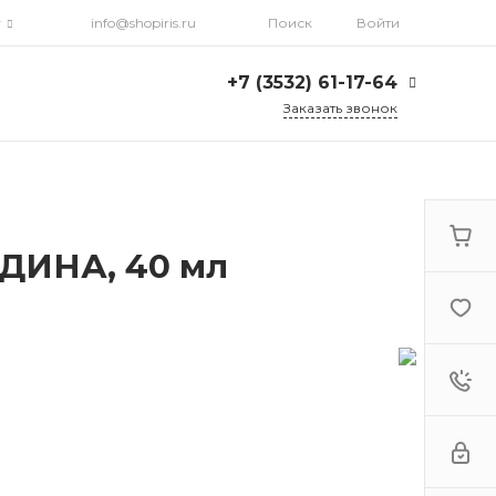
г
info@shopiris.ru
Поиск
Войти
+7 (3532) 61-17-64
Заказать звонок
+7 (3532) 61-17-64
г. Оренбург, ул.
Кирова, д. 13, Гостиный
двор, 2 этаж
Ежедневно: с 10:00 до
21:00
ДИНА, 40 мл
info@shopiris.ru
+7 (3532) 61-17-61
Обучение в студии
красоты Iris
Ежедневно 10:00 - 21:00
info@iris56.ru
+7 (922) 841-83-98
info@shopiris.ru