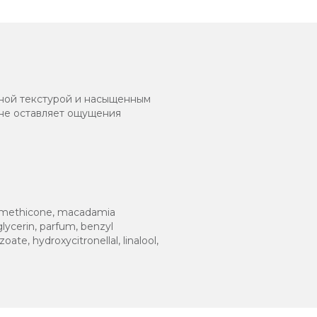
ной текстурой и насыщенным
 не оставляет ощущения
, dimethicone, macadamia
glycerin, parfum, benzyl
ate, hydroxycitronellal, linalool,