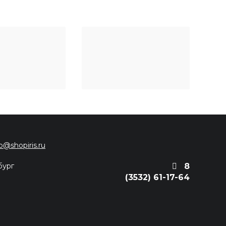
fo@shopiris.ru
бург
8
(3532) 61-17-64