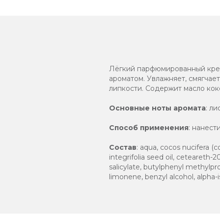
Лёгкий парфюмированный крем
ароматом. Увлажняет, смягчае
липкости. Содержит масло коко
Основные ноты аромата
: л
Способ применения
: нанест
Состав
: aqua, cocos nucifera (
integrifolia seed oil, ceteareth
salicylate, butylphenyl methylprop
limonene, benzyl alcohol, alpha-