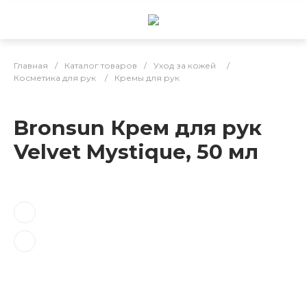
Главная
/
Каталог товаров
/
Уход за кожей
/
Косметика для рук
/
Кремы для рук
Bronsun Крем для рук
Velvet Mystique, 50 мл