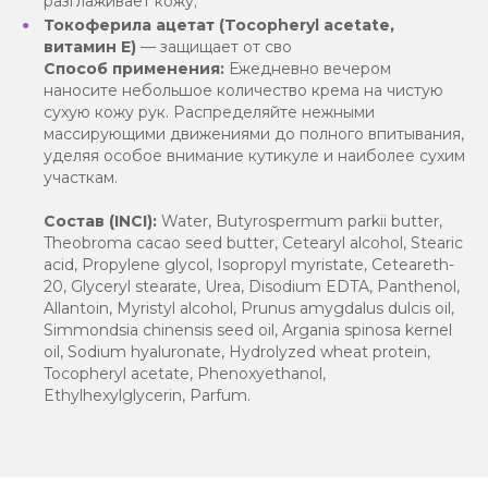
разглаживает кожу;
Токоферила ацетат (Tocopheryl acetate,
витамин Е)
— защищает от сво
Способ применения:
Ежедневно вечером
наносите небольшое количество крема на чистую
сухую кожу рук. Распределяйте нежными
массирующими движениями до полного впитывания,
уделяя особое внимание кутикуле и наиболее сухим
участкам.
Состав (INCI):
Water, Butyrospermum parkii butter,
Theobroma cacao seed butter, Cetearyl alcohol, Stearic
acid, Propylene glycol, Isopropyl myristate, Ceteareth-
20, Glyceryl stearate, Urea, Disodium EDTA, Panthenol,
Allantoin, Myristyl alcohol, Prunus amygdalus dulcis oil,
Simmondsia chinensis seed oil, Argania spinosa kernel
oil, Sodium hyaluronate, Hydrolyzed wheat protein,
Tocopheryl acetate, Phenoxyethanol,
Ethylhexylglycerin, Parfum.