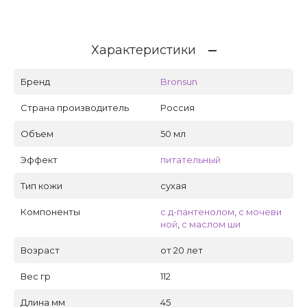
Характеристики
Бренд
Bronsun
Страна производитель
Россия
Объем
50 мл
Эффект
питательный
Тип кожи
сухая
Компоненты
с д-пантенолом
,
с мочеви
ной
,
с маслом ши
Возраст
от 20 лет
Вес гр
112
Длина мм
45