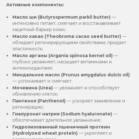
Активные компоненты:
Масло ши (Butyrospermum parkii butter)
—
интенсивно питает, смягчает и восстанавливает
защитный барьер кожи;
Масло какао (Theobroma cacao seed butter)
—
обладает регенерирующими свойствами, придает
эластичность;
Масло арганы (Argania spinosa kernel oil)
—
глубоко увлажняет, насыщает витаминами и
антиоксидантами;
Миндальное масло (Prunus amygdalus dulcis oil)
— успокаивает и смягчает;
Мочевина (Urea)
— увлажняет и способствует
обновлению клеток;
Пантенол (Panthenol)
— ускоряет заживление и
регенерацию;
Гиалуронат натрия (Sodium hyaluronate)
—
обеспечивает длительное увлажнение;
Гидролизованный пшеничный протеин
(Hydrolyzed wheat protein)
— укрепляет и