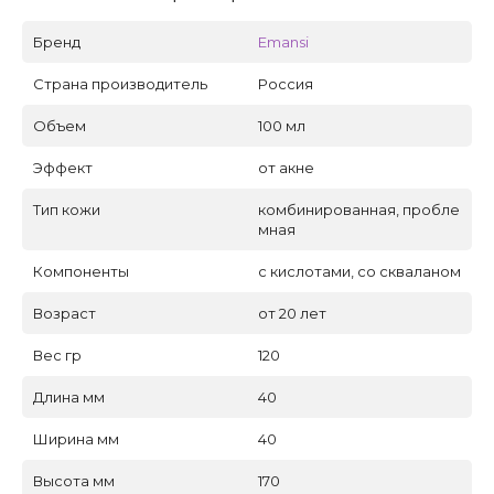
Бренд
Emansi
Страна производитель
Россия
Объем
100 мл
Эффект
от акне
Тип кожи
комбинированная, пробле
мная
Компоненты
с кислотами, со скваланом
Возраст
от 20 лет
Вес гр
120
Длина мм
40
Ширина мм
40
Высота мм
170