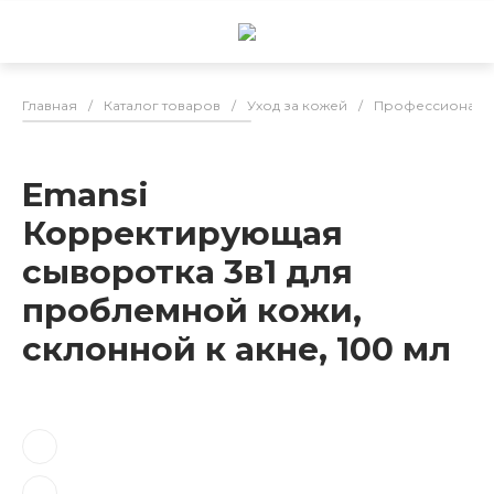
Главная
/
Каталог товаров
/
Уход за кожей
/
Профессиональн
Emansi
Корректирующая
сыворотка 3в1 для
проблемной кожи,
склонной к акне, 100 мл