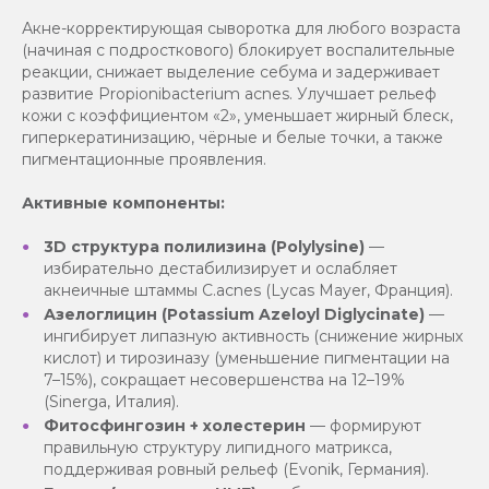
Акне-корректирующая сыворотка для любого возраста
(начиная с подросткового) блокирует воспалительные
реакции, снижает выделение себума и задерживает
развитие Propionibacterium acnes. Улучшает рельеф
кожи с коэффициентом «2», уменьшает жирный блеск,
гиперкератинизацию, чёрные и белые точки, а также
пигментационные проявления.
Активные компоненты:
3D структура полилизина (Polylysine)
—
избирательно дестабилизирует и ослабляет
акнеичные штаммы C.acnes (Lycas Mayer, Франция).
Азелоглицин (Potassium Azeloyl Diglycinate)
—
ингибирует липазную активность (снижение жирных
кислот) и тирозиназу (уменьшение пигментации на
7–15%), сокращает несовершенства на 12–19%
(Sinerga, Италия).
Фитосфингозин + холестерин
— формируют
правильную структуру липидного матрикса,
поддерживая ровный рельеф (Evonik, Германия).