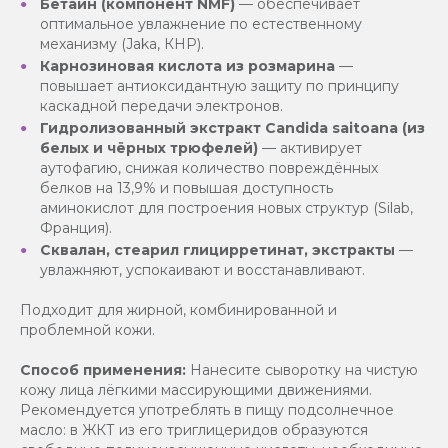
Бетаин (компонент NMF)
— обеспечивает
оптимальное увлажнение по естественному
механизму (Jaka, КНР).
Карнозиновая кислота из розмарина
—
повышает антиоксидантную защиту по принципу
каскадной передачи электронов.
Гидролизованный экстракт Candida saitoana (из
белых и чёрных трюфелей)
— активирует
аутофагию, снижая количество повреждённых
белков на 13,9% и повышая доступность
аминокислот для построения новых структур (Silab,
Франция).
Сквалан, стеарил глицирретинат, экстракты
—
увлажняют, успокаивают и восстанавливают.
Подходит для жирной, комбинированной и
проблемной кожи.
Способ применения:
Нанесите сыворотку на чистую
кожу лица лёгкими массирующими движениями.
Рекомендуется употреблять в пищу подсолнечное
масло: в ЖКТ из его триглицеридов образуются