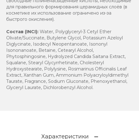
свободные полиненасыщенные кислоты, необходимые
для правильного формирования церамидных слоёв (в
косметике их использование ограничено из-за
быстрого окисления).
Состав (INCI):
Water, Polyglyceryl-3 Cetyl Ether
Olivate/Succinate, Butylene Glycol, Potassium Azeloyl
Diglycinate, Isodecyl Neopentanoate, Isononyl
Isononanoate, Betaine, Cetearyl Alcohol,
Phytosphingosine, Hydrolyzed Candida Saitana Extract,
Squalane, Stearyl Glycyrrhetinate, Cholesteryl
Hydroxystearate, Polylysine, Rosmarinus Officinalis Leaf
Extract, Xanthan Gum, Ammonium Polyacryloyldimethyl
Taurate, Fragrance, Sodium Gluconate, Phenoxyethanol,
Glyceryl Laurate, Dichlorobenzyl Alcohol.
Характеристики