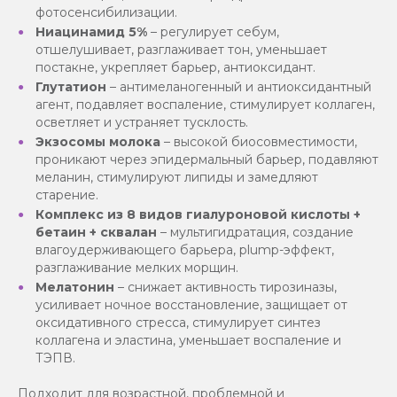
фотосенсибилизации.
Ниацинамид 5%
– регулирует себум,
отшелушивает, разглаживает тон, уменьшает
постакне, укрепляет барьер, антиоксидант.
Глутатион
– антимеланогенный и антиоксидантный
агент, подавляет воспаление, стимулирует коллаген,
осветляет и устраняет тусклость.
Экзосомы молока
– высокой биосовместимости,
проникают через эпидермальный барьер, подавляют
меланин, стимулируют липиды и замедляют
старение.
Комплекс из 8 видов гиалуроновой кислоты +
бетаин + сквалан
– мультигидратация, создание
влагоудерживающего барьера, plump-эффект,
разглаживание мелких морщин.
Мелатонин
– снижает активность тирозиназы,
усиливает ночное восстановление, защищает от
оксидативного стресса, стимулирует синтез
коллагена и эластина, уменьшает воспаление и
ТЭПВ.
Подходит для возрастной, проблемной и