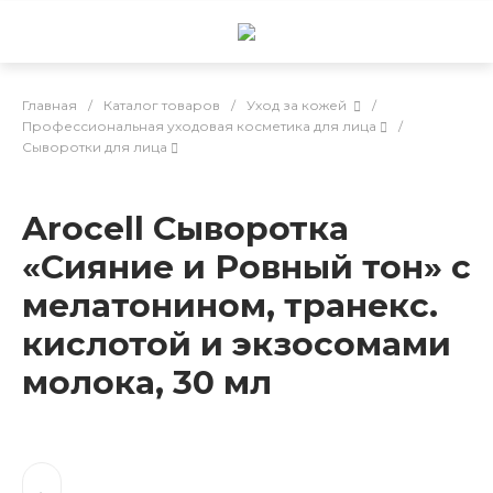
Главная
/
Каталог товаров
/
Уход за кожей
/
Профессиональная уходовая косметика для лица
/
Сыворотки для лица
Arocell Сыворотка
«Сияние и Ровный тон» с
мелатонином, транекс.
кислотой и экзосомами
молока, 30 мл