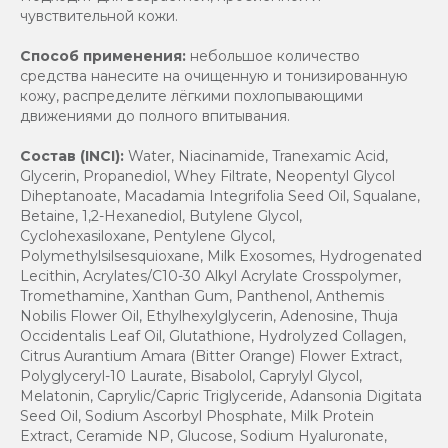
чувствительной кожи.
Способ применения:
небольшое количество
средства нанесите на очищенную и тонизированную
кожу, распределите лёгкими похлопывающими
движениями до полного впитывания.
Состав (INCI):
Water, Niacinamide, Tranexamic Acid,
Glycerin, Propanediol, Whey Filtrate, Neopentyl Glycol
Diheptanoate, Macadamia Integrifolia Seed Oil, Squalane,
Betaine, 1,2-Hexanediol, Butylene Glycol,
Cyclohexasiloxane, Pentylene Glycol,
Polymethylsilsesquioxane, Milk Exosomes, Hydrogenated
Lecithin, Acrylates/C10-30 Alkyl Acrylate Crosspolymer,
Tromethamine, Xanthan Gum, Panthenol, Anthemis
Nobilis Flower Oil, Ethylhexylglycerin, Adenosine, Thuja
Occidentalis Leaf Oil, Glutathione, Hydrolyzed Collagen,
Citrus Aurantium Amara (Bitter Orange) Flower Extract,
Polyglyceryl-10 Laurate, Bisabolol, Caprylyl Glycol,
Melatonin, Caprylic/Capric Triglyceride, Adansonia Digitata
Seed Oil, Sodium Ascorbyl Phosphate, Milk Protein
Extract, Ceramide NP, Glucose, Sodium Hyaluronate,