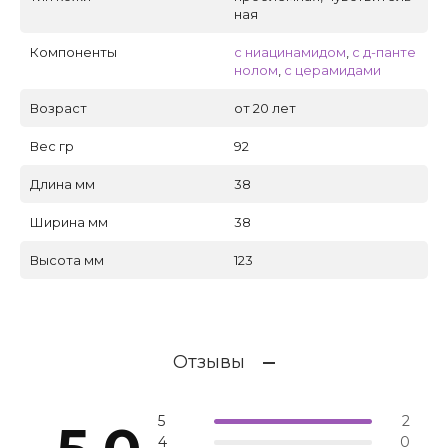
ная
Компоненты
с ниацинамидом
,
с д-панте
нолом
,
с церамидами
Возраст
от 20 лет
Вес гр
92
Длина мм
38
Ширина мм
38
Высота мм
123
Отзывы
5
2
4
0