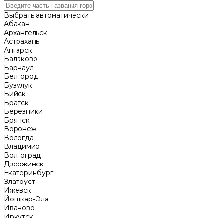
Выбрать автоматически
Абакан
Архангельск
Астрахань
Ангарск
Балаково
Барнаул
Белгород
Бузулук
Бийск
Братск
Березники
Брянск
Воронеж
Вологда
Владимир
Волгоград
Дзержинск
Екатеринбург
Златоуст
Ижевск
Йошкар-Ола
Иваново
Иркутск