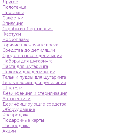
Другое
Полотенца
Простыни
Салфетки
Эпиляция
Скрабы и обертывания
Фартуки
Воскоплавы
Горячие пленочные воски
Средства до депиляции
Средства после депиляции
Наборы для шугаринга
Паста для шугаринга
Полоски для депиляции
Тальк и пудры для шугаринга
Теплые воски для депиляции
Шпатели
Дезинфекция и стерилизация
Антисептики
Дезинфицирующие средства
Оборудование
Распродажа
Подарочные карты
Распродажа
Акции