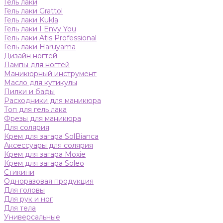
Гель лаки
Гель лаки Grattol
Гель лаки Kukla
Гель лаки I Envy You
Гель лаки Atis Professional
Гель лаки Haruyama
Дизайн ногтей
Лампы для ногтей
Маникюрный инструмент
Масло для кутикулы
Пилки и бафы
Расходники для маникюра
Топ для гель лака
Фрезы для маникюра
Для солярия
Крем для загара SolBianca
Аксессуары для солярия
Крем для загара Moxie
Крем для загара Soleo
Стикини
Одноразовая продукция
Для головы
Для рук и ног
Для тела
Универсальные