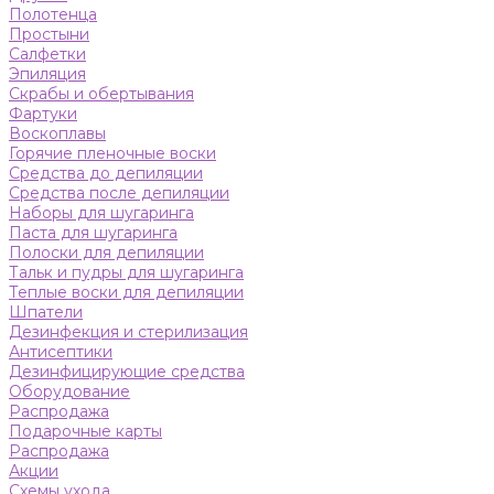
Полотенца
Простыни
Салфетки
Эпиляция
Скрабы и обертывания
Фартуки
Воскоплавы
Горячие пленочные воски
Средства до депиляции
Средства после депиляции
Наборы для шугаринга
Паста для шугаринга
Полоски для депиляции
Тальк и пудры для шугаринга
Теплые воски для депиляции
Шпатели
Дезинфекция и стерилизация
Антисептики
Дезинфицирующие средства
Оборудование
Распродажа
Подарочные карты
Распродажа
Акции
Схемы ухода