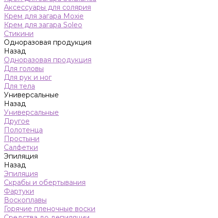
Аксессуары для солярия
Крем для загара Moxie
Крем для загара Soleo
Стикини
Одноразовая продукция
Назад
Одноразовая продукция
Для головы
Для рук и ног
Для тела
Универсальные
Назад
Универсальные
Другое
Полотенца
Простыни
Салфетки
Эпиляция
Назад
Эпиляция
Скрабы и обертывания
Фартуки
Воскоплавы
Горячие пленочные воски
Средства до депиляции