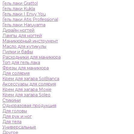
Гель лаки Grattol
Гель лаки Kukla
Гель лаки I Envy You
Гель лаки Atis Professional
Гель лаки Haruyama
Дизайн ногтей
Лампы для ногтей
Маникюрный инструмент
Масло для кутикулы
Пилки и бафы
Расходники для маникюра
Топ для гель лака
Фрезы для маникюра
Для солярия
Крем для загара SolBianca
Аксессуары для солярия
Крем для загара Moxie
Крем для загара Soleo
Стикини
Одноразовая продукция
Для головы
Для рук и ног
Для тела
Универсальные
Другое