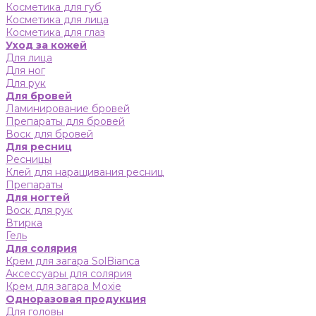
Косметика для губ
Косметика для лица
Косметика для глаз
Уход за кожей
Для лица
Для ног
Для рук
Для бровей
Ламинирование бровей
Препараты для бровей
Воск для бровей
Для ресниц
Ресницы
Клей для наращивания ресниц
Препараты
Для ногтей
Воск для рук
Втирка
Гель
Для солярия
Крем для загара SolBianca
Аксессуары для солярия
Крем для загара Moxie
Одноразовая продукция
Для головы