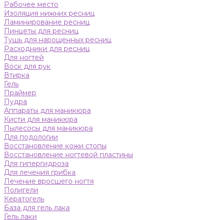
Рабочее место
Изоляция нижних ресниц
Ламинирование ресниц
Пинцеты для ресниц
Тушь для нарощенных ресниц
Расходники для ресниц
Для ногтей
Воск для рук
Втирка
Гель
Праймер
Пудра
Аппараты для маникюра
Кисти для маникюра
Пылесосы для маникюра
Для подологии
Восстановление кожи стопы
Восстановление ногтевой пластины
Для гипергидроза
Для лечения грибка
Лечение вросшего ногтя
Полигели
Кератогель
База для гель лака
Гель лаки