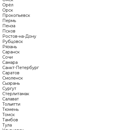
Орёл
Орск
Прокопьевск
Пермь
Пенза
Псков
Ростов-на-Дону
Рубцовск
Рязань
Саранск
Сочи
Самара
Санкт-Петербург
Саратов
Смоленск
Сызрань
Сургут
Стерлитамак
Салават
Тольятти
Тюмень
Томск
Тамбов
Тула