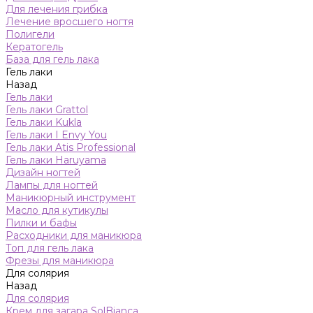
Для лечения грибка
Лечение вросшего ногтя
Полигели
Кератогель
База для гель лака
Гель лаки
Назад
Гель лаки
Гель лаки Grattol
Гель лаки Kukla
Гель лаки I Envy You
Гель лаки Atis Professional
Гель лаки Haruyama
Дизайн ногтей
Лампы для ногтей
Маникюрный инструмент
Масло для кутикулы
Пилки и бафы
Расходники для маникюра
Топ для гель лака
Фрезы для маникюра
Для солярия
Назад
Для солярия
Крем для загара SolBianca