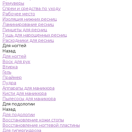
Ремуверы
Спреи и средства по уходу
Рабочее место
Изоляция нижних ресниц
Ламинирование ресниц
Пинцеты для ресниц
Тушь для нарощенных ресниц
Расходники для ресниц
Для ногтей
Назад
Для ногтей
Воск для рук
Втирка
Гель
Праймер
Пудра
Аппараты для маникюра
Кисти для маникюра
Пылесосы для маникюра
Для подологии
Назад
Для подологии
Восстановление кожи стопы
Восстановление ногтевой пластины
Для гипергидроза