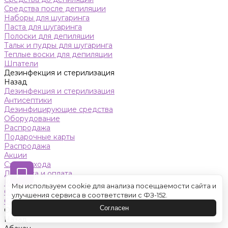
Средства после депиляции
Наборы для шугаринга
Паста для шугаринга
Полоски для депиляции
Тальк и пудры для шугаринга
Теплые воски для депиляции
Шпатели
Дезинфекция и стерилизация
Назад
Дезинфекция и стерилизация
Антисептики
Дезинфицирующие средства
Оборудование
Распродажа
Подарочные карты
Распродажа
Акции
Схемы ухода
Доставка и оплата
Контакты
Мы используем cookie для анализа посещаемости сайта и
Обучение
улучшения сервиса в соответствии с ФЗ-152.
Салон красоты
Согласен
Оренбург
Назад