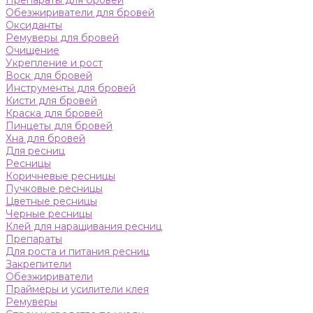
Препараты для бровей
Обезжириватели для бровей
Оксиданты
Ремуверы для бровей
Очищение
Укрепление и рост
Воск для бровей
Инструменты для бровей
Кисти для бровей
Краска для бровей
Пинцеты для бровей
Хна для бровей
Для ресниц
Ресницы
Коричневые ресницы
Пучковые ресницы
Цветные ресницы
Черные ресницы
Клей для наращивания ресниц
Препараты
Для роста и питания ресниц
Закрепители
Обезжириватели
Праймеры и усилители клея
Ремуверы