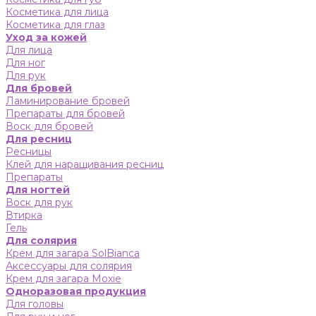
Косметика для лица
Косметика для глаз
Уход за кожей
Для лица
Для ног
Для рук
Для бровей
Ламинирование бровей
Препараты для бровей
Воск для бровей
Для ресниц
Ресницы
Клей для наращивания ресниц
Препараты
Для ногтей
Воск для рук
Втирка
Гель
Для солярия
Крем для загара SolBianca
Аксессуары для солярия
Крем для загара Moxie
Одноразовая продукция
Для головы