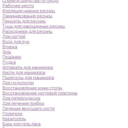
Спреи и средства по уходу
Рабочее место
Изоляция нижних ресниц
Ламинирование ресниц
Пинцеты для ресниц
Тушь для нарощенных ресниц
Расходники для ресниц
Для ногтей
Воск для рук
Втирка
Гель
Праймер
Пудра
Аппараты для маникюра
Кисти для маникюра
Пылесосы для маникюра
Для подологии
Восстановление кожи стопы
Восстановление ногтевой пластины
Для гипергидроза
Для лечения грибка
Лечение вросшего ногтя
Полигели
Кератогель
База для гель лака