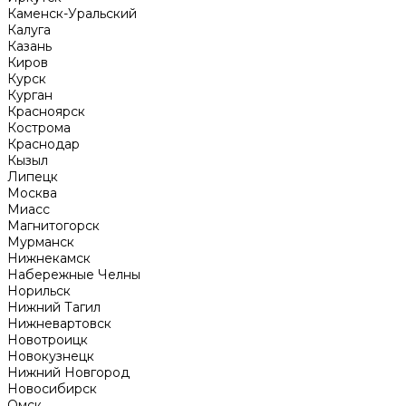
Каменск-Уральский
Калуга
Казань
Киров
Курск
Курган
Красноярск
Кострома
Краснодар
Кызыл
Липецк
Москва
Миасс
Магнитогорск
Мурманск
Нижнекамск
Набережные Челны
Норильск
Нижний Тагил
Нижневартовск
Новотроицк
Новокузнецк
Нижний Новгород
Новосибирск
Омск