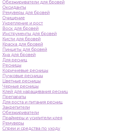
Обезжириватели для бровей
Оксиданты
Ремуверы для бровей
Очищение
Укрепление и рост
Воск для бровей
Инструменты для бровей
Кисти для бровей
Краска для бровей
Пинцеты для бровей
Хна для бровей
Для ресниц
Ресницы
Коричневые ресницы
Пучковые ресницы
Цветные ресницы
Черные ресницы
Клей для наращивания ресниц
Препараты
Для роста и питания ресниц
Закрепители
Обезжириватели
Праймеры и усилители клея
Ремуверы
Спреи и средства по уходу