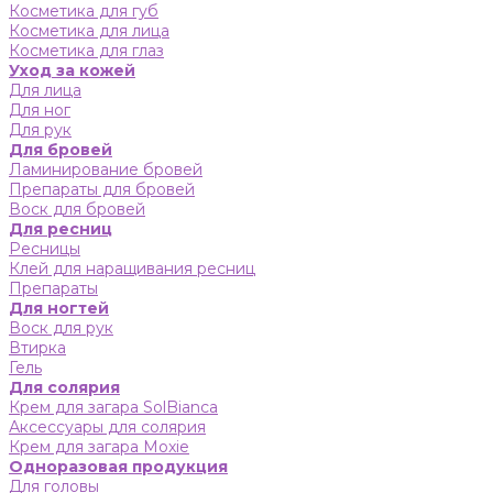
Косметика для губ
Косметика для лица
Косметика для глаз
Уход за кожей
Для лица
Для ног
Для рук
Для бровей
Ламинирование бровей
Препараты для бровей
Воск для бровей
Для ресниц
Ресницы
Клей для наращивания ресниц
Препараты
Для ногтей
Воск для рук
Втирка
Гель
Для солярия
Крем для загара SolBianca
Аксессуары для солярия
Крем для загара Moxie
Одноразовая продукция
Для головы