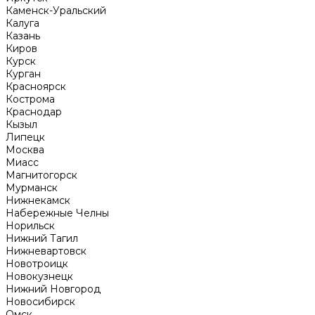
Каменск-Уральский
Калуга
Казань
Киров
Курск
Курган
Красноярск
Кострома
Краснодар
Кызыл
Липецк
Москва
Миасс
Магнитогорск
Мурманск
Нижнекамск
Набережные Челны
Норильск
Нижний Тагил
Нижневартовск
Новотроицк
Новокузнецк
Нижний Новгород
Новосибирск
Омск