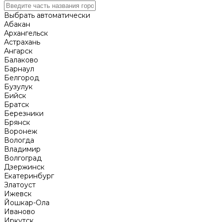
Выбрать автоматически
Абакан
Архангельск
Астрахань
Ангарск
Балаково
Барнаул
Белгород
Бузулук
Бийск
Братск
Березники
Брянск
Воронеж
Вологда
Владимир
Волгоград
Дзержинск
Екатеринбург
Златоуст
Ижевск
Йошкар-Ола
Иваново
Иркутск