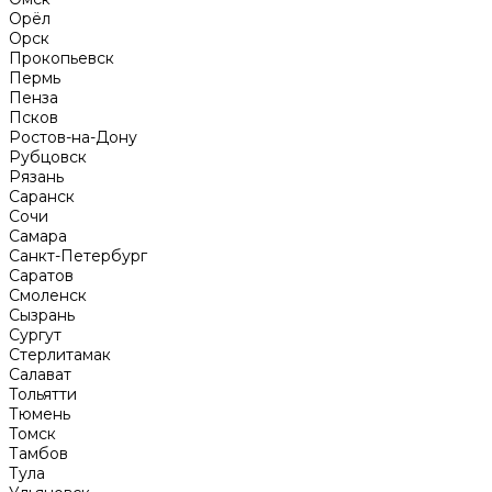
Орёл
Орск
Прокопьевск
Пермь
Пенза
Псков
Ростов-на-Дону
Рубцовск
Рязань
Саранск
Сочи
Самара
Санкт-Петербург
Саратов
Смоленск
Сызрань
Сургут
Стерлитамак
Салават
Тольятти
Тюмень
Томск
Тамбов
Тула