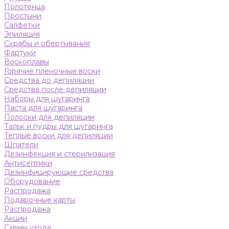
Полотенца
Простыни
Салфетки
Эпиляция
Скрабы и обертывания
Фартуки
Воскоплавы
Горячие пленочные воски
Средства до депиляции
Средства после депиляции
Наборы для шугаринга
Паста для шугаринга
Полоски для депиляции
Тальк и пудры для шугаринга
Теплые воски для депиляции
Шпатели
Дезинфекция и стерилизация
Антисептики
Дезинфицирующие средства
Оборудование
Распродажа
Подарочные карты
Распродажа
Акции
Схемы ухода