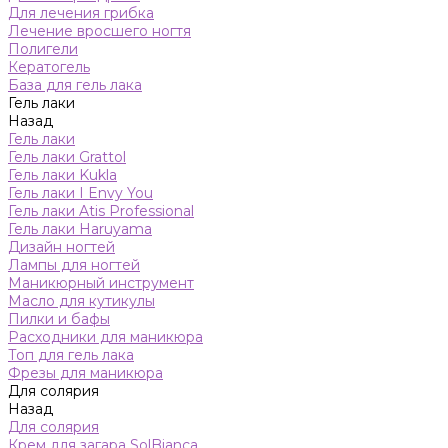
Для лечения грибка
Лечение вросшего ногтя
Полигели
Кератогель
База для гель лака
Гель лаки
Назад
Гель лаки
Гель лаки Grattol
Гель лаки Kukla
Гель лаки I Envy You
Гель лаки Atis Professional
Гель лаки Haruyama
Дизайн ногтей
Лампы для ногтей
Маникюрный инструмент
Масло для кутикулы
Пилки и бафы
Расходники для маникюра
Топ для гель лака
Фрезы для маникюра
Для солярия
Назад
Для солярия
Крем для загара SolBianca