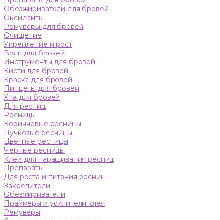
Препараты для бровей
Обезжириватели для бровей
Оксиданты
Ремуверы для бровей
Очищение
Укрепление и рост
Воск для бровей
Инструменты для бровей
Кисти для бровей
Краска для бровей
Пинцеты для бровей
Хна для бровей
Для ресниц
Ресницы
Коричневые ресницы
Пучковые ресницы
Цветные ресницы
Черные ресницы
Клей для наращивания ресниц
Препараты
Для роста и питания ресниц
Закрепители
Обезжириватели
Праймеры и усилители клея
Ремуверы