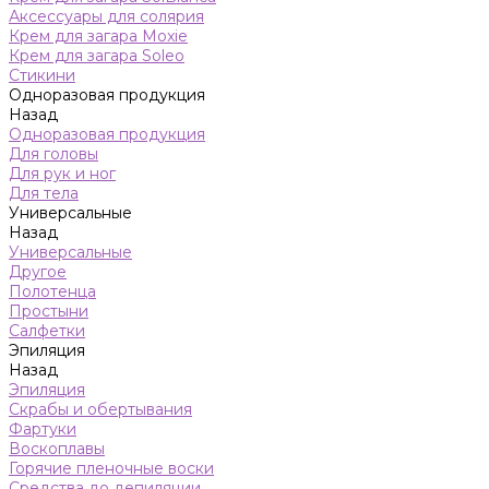
Аксессуары для солярия
Крем для загара Moxie
Крем для загара Soleo
Стикини
Одноразовая продукция
Назад
Одноразовая продукция
Для головы
Для рук и ног
Для тела
Универсальные
Назад
Универсальные
Другое
Полотенца
Простыни
Салфетки
Эпиляция
Назад
Эпиляция
Скрабы и обертывания
Фартуки
Воскоплавы
Горячие пленочные воски
Средства до депиляции