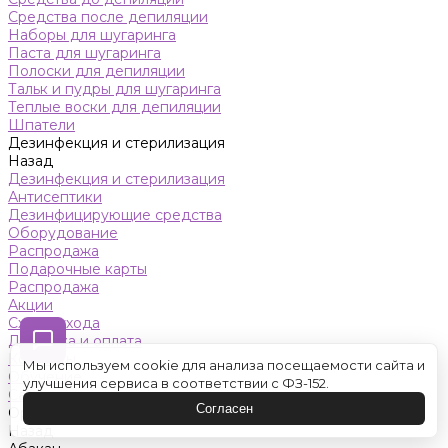
Средства после депиляции
Наборы для шугаринга
Паста для шугаринга
Полоски для депиляции
Тальк и пудры для шугаринга
Теплые воски для депиляции
Шпатели
Дезинфекция и стерилизация
Назад
Дезинфекция и стерилизация
Антисептики
Дезинфицирующие средства
Оборудование
Распродажа
Подарочные карты
Распродажа
Акции
Схемы ухода
Доставка и оплата
Контакты
Мы используем cookie для анализа посещаемости сайта и
Обучение
улучшения сервиса в соответствии с ФЗ-152.
Салон красоты
Согласен
Оренбург
Назад