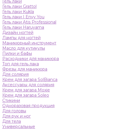
Гель лаки
Гель лаки Grattol
Гель лаки Kukla
Гель лаки I Envy You
Гель лаки Atis Professional
Гель лаки Haruyama
Дизайн ногтей
Лампы для ногтей
Маникюрный инструмент
Масло для кутикулы
Пилки и бафы
Расходники для маникюра
Топ для гель лака
Фрезы для маникюра
Для солярия
Крем для загара SolBianca
Аксессуары для солярия
Крем для загара Moxie
Крем для загара Soleo
Стикини
Одноразовая продукция
Для головы
Для рук и ног
Для тела
Универсальные