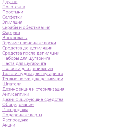
Другое
Полотенца
Простыни
Салфетки
Эпиляция
Скрабы и обертывания
Фартуки
Воскоплавы
Горячие пленочные воски
Средства до депиляции
Средства после депиляции
Наборы для шугаринга
Паста для шугаринга
Полоски для депиляции
Тальк и пудры для шугаринга
Теплые воски для депиляции
Шпатели
Дезинфекция и стерилизация
Антисептики
Дезинфицирующие средства
Оборудование
Распродажа
Подарочные карты
Распродажа
Акции