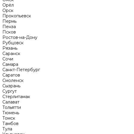
Орёл
Орск
Прокопьевск
Пермь
Пенза
Псков
Ростов-на-Дону
Рубцовск
Рязань
Саранск
Сочи
Самара
Санкт-Петербург
Саратов
Смоленск
Сызрань
Сургут
Стерлитамак
Салават
Тольятти
Тюмень
Томск
Тамбов
Тула