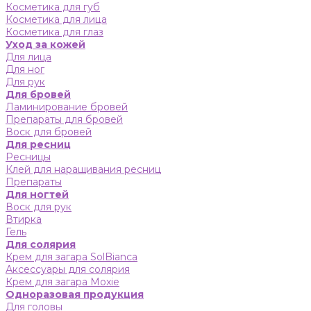
Косметика для губ
Косметика для лица
Косметика для глаз
Уход за кожей
Для лица
Для ног
Для рук
Для бровей
Ламинирование бровей
Препараты для бровей
Воск для бровей
Для ресниц
Ресницы
Клей для наращивания ресниц
Препараты
Для ногтей
Воск для рук
Втирка
Гель
Для солярия
Крем для загара SolBianca
Аксессуары для солярия
Крем для загара Moxie
Одноразовая продукция
Для головы