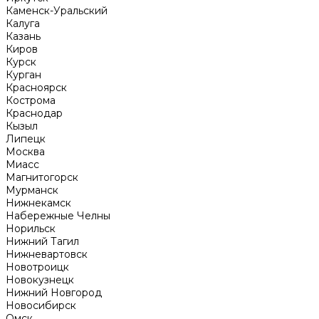
Каменск-Уральский
Калуга
Казань
Киров
Курск
Курган
Красноярск
Кострома
Краснодар
Кызыл
Липецк
Москва
Миасс
Магнитогорск
Мурманск
Нижнекамск
Набережные Челны
Норильск
Нижний Тагил
Нижневартовск
Новотроицк
Новокузнецк
Нижний Новгород
Новосибирск
Омск