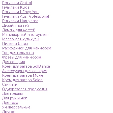
Гель лаки Grattol
Гель лаки Kukla
Гель лаки I Envy You
Гель лаки Atis Professional
Гель лаки Haruyama
Дизайн ногтей
Лампы для ногтей
Маникюрный инструмент
Масло для кутикулы
Пилки и бафы
Расходники для маникюра
Топ для гель лака
Фрезы для маникюра
Для солярия
Крем для загара SolBianca
Аксессуары для солярия
Крем для загара Moxie
Крем для загара Soleo
Стикини
Одноразовая продукция
Для головы
Для рук и ног
Для тела
Универсальные
Другое