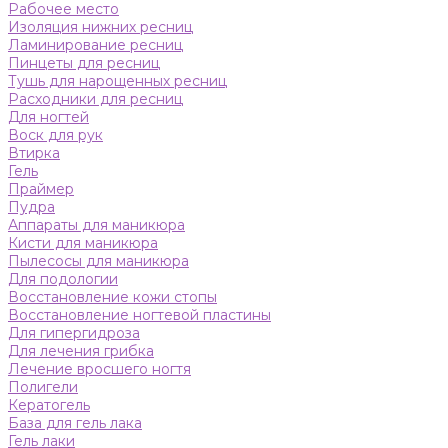
Рабочее место
Изоляция нижних ресниц
Ламинирование ресниц
Пинцеты для ресниц
Тушь для нарощенных ресниц
Расходники для ресниц
Для ногтей
Воск для рук
Втирка
Гель
Праймер
Пудра
Аппараты для маникюра
Кисти для маникюра
Пылесосы для маникюра
Для подологии
Восстановление кожи стопы
Восстановление ногтевой пластины
Для гипергидроза
Для лечения грибка
Лечение вросшего ногтя
Полигели
Кератогель
База для гель лака
Гель лаки