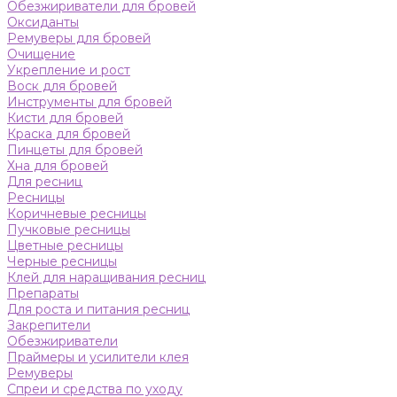
Обезжириватели для бровей
Оксиданты
Ремуверы для бровей
Очищение
Укрепление и рост
Воск для бровей
Инструменты для бровей
Кисти для бровей
Краска для бровей
Пинцеты для бровей
Хна для бровей
Для ресниц
Ресницы
Коричневые ресницы
Пучковые ресницы
Цветные ресницы
Черные ресницы
Клей для наращивания ресниц
Препараты
Для роста и питания ресниц
Закрепители
Обезжириватели
Праймеры и усилители клея
Ремуверы
Спреи и средства по уходу