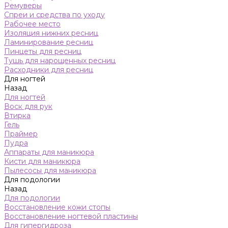
Ремуверы
Спреи и средства по уходу
Рабочее место
Изоляция нижних ресниц
Ламинирование ресниц
Пинцеты для ресниц
Тушь для нарощенных ресниц
Расходники для ресниц
Для ногтей
Назад
Для ногтей
Воск для рук
Втирка
Гель
Праймер
Пудра
Аппараты для маникюра
Кисти для маникюра
Пылесосы для маникюра
Для подологии
Назад
Для подологии
Восстановление кожи стопы
Восстановление ногтевой пластины
Для гипергидроза