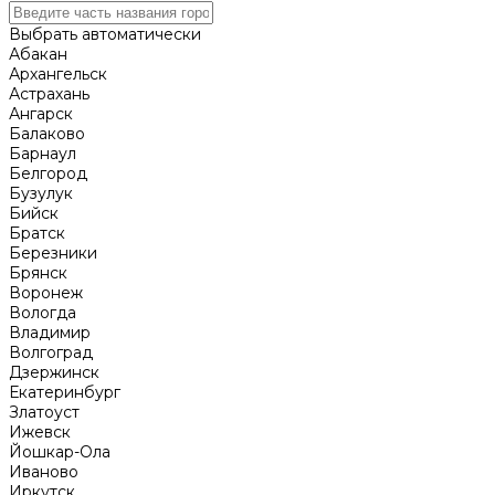
Выбрать автоматически
Абакан
Архангельск
Астрахань
Ангарск
Балаково
Барнаул
Белгород
Бузулук
Бийск
Братск
Березники
Брянск
Воронеж
Вологда
Владимир
Волгоград
Дзержинск
Екатеринбург
Златоуст
Ижевск
Йошкар-Ола
Иваново
Иркутск