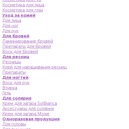
Косметика для лица
Косметика для глаз
Уход за кожей
Для лица
Для ног
Для рук
Для бровей
Ламинирование бровей
Препараты для бровей
Воск для бровей
Для ресниц
Ресницы
Клей для наращивания ресниц
Препараты
Для ногтей
Воск для рук
Втирка
Гель
Для солярия
Крем для загара SolBianca
Аксессуары для солярия
Крем для загара Moxie
Одноразовая продукция
Для головы