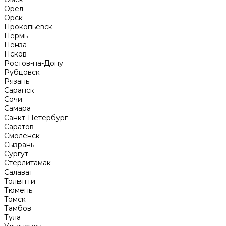
Орёл
Орск
Прокопьевск
Пермь
Пенза
Псков
Ростов-на-Дону
Рубцовск
Рязань
Саранск
Сочи
Самара
Санкт-Петербург
Саратов
Смоленск
Сызрань
Сургут
Стерлитамак
Салават
Тольятти
Тюмень
Томск
Тамбов
Тула