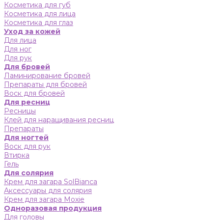
Косметика для губ
Косметика для лица
Косметика для глаз
Уход за кожей
Для лица
Для ног
Для рук
Для бровей
Ламинирование бровей
Препараты для бровей
Воск для бровей
Для ресниц
Ресницы
Клей для наращивания ресниц
Препараты
Для ногтей
Воск для рук
Втирка
Гель
Для солярия
Крем для загара SolBianca
Аксессуары для солярия
Крем для загара Moxie
Одноразовая продукция
Для головы