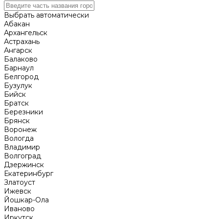
Выбрать автоматически
Абакан
Архангельск
Астрахань
Ангарск
Балаково
Барнаул
Белгород
Бузулук
Бийск
Братск
Березники
Брянск
Воронеж
Вологда
Владимир
Волгоград
Дзержинск
Екатеринбург
Златоуст
Ижевск
Йошкар-Ола
Иваново
Иркутск