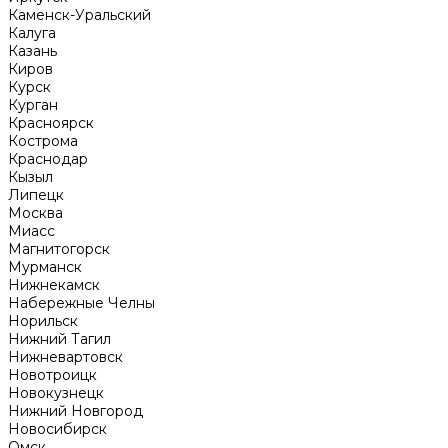
Каменск-Уральский
Калуга
Казань
Киров
Курск
Курган
Красноярск
Кострома
Краснодар
Кызыл
Липецк
Москва
Миасс
Магнитогорск
Мурманск
Нижнекамск
Набережные Челны
Норильск
Нижний Тагил
Нижневартовск
Новотроицк
Новокузнецк
Нижний Новгород
Новосибирск
Омск