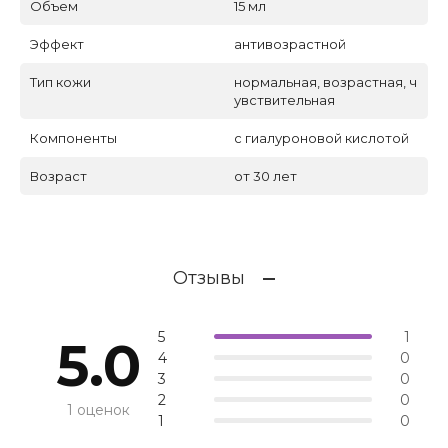
Объем
15 мл
Эффект
антивозрастной
Тип кожи
нормальная, возрастная, ч
увствительная
Компоненты
с гиалурoновой кислотой
Возраст
от 30 лет
Отзывы
5
1
5.0
4
0
3
0
2
0
1 оценок
1
0