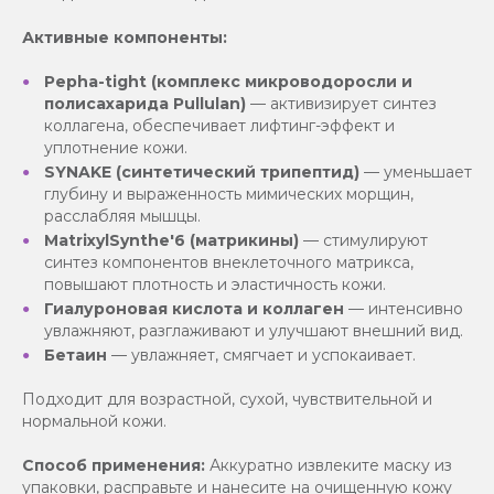
Активные компоненты:
Pepha-tight (комплекс микроводоросли и
полисахарида Pullulan)
— активизирует синтез
коллагена, обеспечивает лифтинг-эффект и
уплотнение кожи.
SYNAKE (синтетический трипептид)
— уменьшает
глубину и выраженность мимических морщин,
расслабляя мышцы.
MatrixylSynthe'6 (матрикины)
— стимулируют
синтез компонентов внеклеточного матрикса,
повышают плотность и эластичность кожи.
Гиалуроновая кислота и коллаген
— интенсивно
увлажняют, разглаживают и улучшают внешний вид.
Бетаин
— увлажняет, смягчает и успокаивает.
Подходит для возрастной, сухой, чувствительной и
нормальной кожи.
Способ применения:
Аккуратно извлеките маску из
упаковки, расправьте и нанесите на очищенную кожу