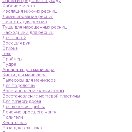
Спреи и средства по уходу
Рабочее место
Изоляция нижних ресниц
Ламинирование ресниц
Пинцеты для ресниц
Тушь для нарощенных ресниц
Расходники для ресниц
Для ногтей
Воск для рук
Втирка
Гель
Праймер
Пудра
Аппараты для маникюра
Кисти для маникюра
Пылесосы для маникюра
Для подологии
Восстановление кожи стопы
Восстановление ногтевой пластины
Для гипергидроза
Для лечения грибка
Лечение вросшего ногтя
Полигели
Кератогель
База для гель лака