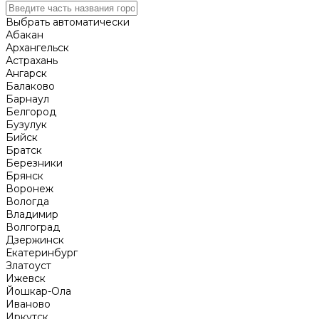
Выбрать автоматически
Абакан
Архангельск
Астрахань
Ангарск
Балаково
Барнаул
Белгород
Бузулук
Бийск
Братск
Березники
Брянск
Воронеж
Вологда
Владимир
Волгоград
Дзержинск
Екатеринбург
Златоуст
Ижевск
Йошкар-Ола
Иваново
Иркутск