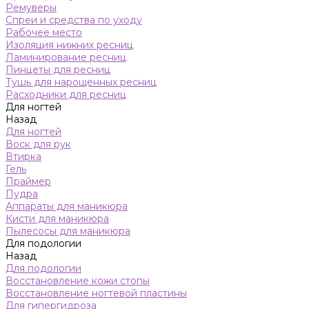
Ремуверы
Спреи и средства по уходу
Рабочее место
Изоляция нижних ресниц
Ламинирование ресниц
Пинцеты для ресниц
Тушь для нарощенных ресниц
Расходники для ресниц
Для ногтей
Назад
Для ногтей
Воск для рук
Втирка
Гель
Праймер
Пудра
Аппараты для маникюра
Кисти для маникюра
Пылесосы для маникюра
Для подологии
Назад
Для подологии
Восстановление кожи стопы
Восстановление ногтевой пластины
Для гипергидроза