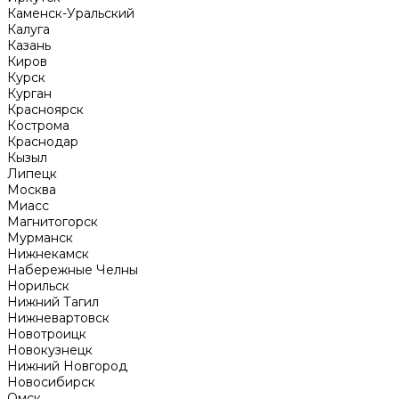
Каменск-Уральский
Калуга
Казань
Киров
Курск
Курган
Красноярск
Кострома
Краснодар
Кызыл
Липецк
Москва
Миасс
Магнитогорск
Мурманск
Нижнекамск
Набережные Челны
Норильск
Нижний Тагил
Нижневартовск
Новотроицк
Новокузнецк
Нижний Новгород
Новосибирск
Омск