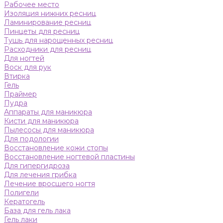
Рабочее место
Изоляция нижних ресниц
Ламинирование ресниц
Пинцеты для ресниц
Тушь для нарощенных ресниц
Расходники для ресниц
Для ногтей
Воск для рук
Втирка
Гель
Праймер
Пудра
Аппараты для маникюра
Кисти для маникюра
Пылесосы для маникюра
Для подологии
Восстановление кожи стопы
Восстановление ногтевой пластины
Для гипергидроза
Для лечения грибка
Лечение вросшего ногтя
Полигели
Кератогель
База для гель лака
Гель лаки