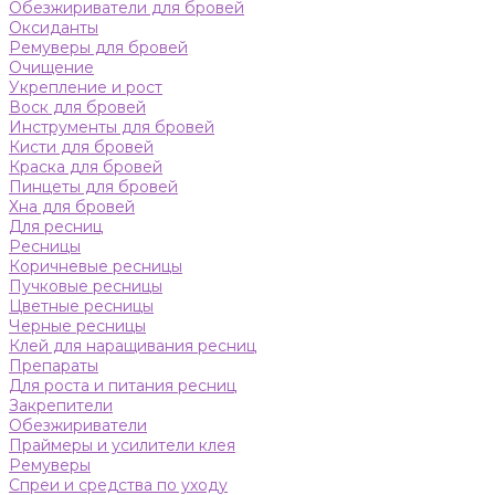
Обезжириватели для бровей
Оксиданты
Ремуверы для бровей
Очищение
Укрепление и рост
Воск для бровей
Инструменты для бровей
Кисти для бровей
Краска для бровей
Пинцеты для бровей
Хна для бровей
Для ресниц
Ресницы
Коричневые ресницы
Пучковые ресницы
Цветные ресницы
Черные ресницы
Клей для наращивания ресниц
Препараты
Для роста и питания ресниц
Закрепители
Обезжириватели
Праймеры и усилители клея
Ремуверы
Спреи и средства по уходу