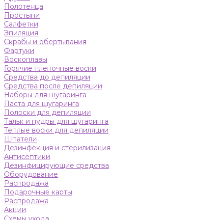
Полотенца
Простыни
Салфетки
Эпиляция
Скрабы и обертывания
Фартуки
Воскоплавы
Горячие пленочные воски
Средства до депиляции
Средства после депиляции
Наборы для шугаринга
Паста для шугаринга
Полоски для депиляции
Тальк и пудры для шугаринга
Теплые воски для депиляции
Шпатели
Дезинфекция и стерилизация
Антисептики
Дезинфицирующие средства
Оборудование
Распродажа
Подарочные карты
Распродажа
Акции
Схемы ухода