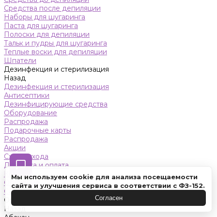
Средства после депиляции
Наборы для шугаринга
Паста для шугаринга
Полоски для депиляции
Тальк и пудры для шугаринга
Теплые воски для депиляции
Шпатели
Дезинфекция и стерилизация
Назад
Дезинфекция и стерилизация
Антисептики
Дезинфицирующие средства
Оборудование
Распродажа
Подарочные карты
Распродажа
Акции
Схемы ухода
Доставка и оплата
Контакты
Мы используем cookie для анализа посещаемости
Обучение
сайта и улучшения сервиса в соответствии с ФЗ-152.
Салон красоты
Согласен
Оренбург
Назад