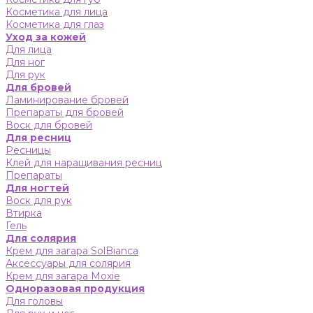
Косметика для лица
Косметика для глаз
Уход за кожей
Для лица
Для ног
Для рук
Для бровей
Ламинирование бровей
Препараты для бровей
Воск для бровей
Для ресниц
Ресницы
Клей для наращивания ресниц
Препараты
Для ногтей
Воск для рук
Втирка
Гель
Для солярия
Крем для загара SolBianca
Аксессуары для солярия
Крем для загара Moxie
Одноразовая продукция
Для головы