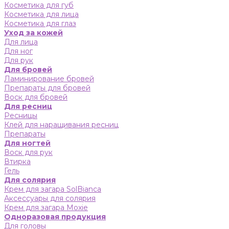
Косметика для губ
Косметика для лица
Косметика для глаз
Уход за кожей
Для лица
Для ног
Для рук
Для бровей
Ламинирование бровей
Препараты для бровей
Воск для бровей
Для ресниц
Ресницы
Клей для наращивания ресниц
Препараты
Для ногтей
Воск для рук
Втирка
Гель
Для солярия
Крем для загара SolBianca
Аксессуары для солярия
Крем для загара Moxie
Одноразовая продукция
Для головы