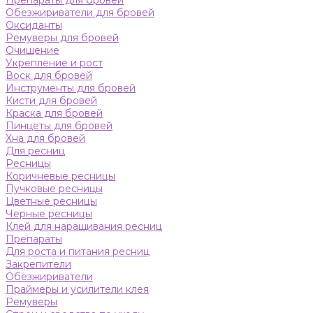
Препараты для бровей
Обезжириватели для бровей
Оксиданты
Ремуверы для бровей
Очищение
Укрепление и рост
Воск для бровей
Инструменты для бровей
Кисти для бровей
Краска для бровей
Пинцеты для бровей
Хна для бровей
Для ресниц
Ресницы
Коричневые ресницы
Пучковые ресницы
Цветные ресницы
Черные ресницы
Клей для наращивания ресниц
Препараты
Для роста и питания ресниц
Закрепители
Обезжириватели
Праймеры и усилители клея
Ремуверы