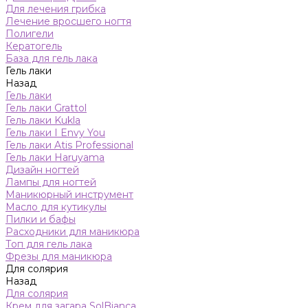
Для лечения грибка
Лечение вросшего ногтя
Полигели
Кератогель
База для гель лака
Гель лаки
Назад
Гель лаки
Гель лаки Grattol
Гель лаки Kukla
Гель лаки I Envy You
Гель лаки Atis Professional
Гель лаки Haruyama
Дизайн ногтей
Лампы для ногтей
Маникюрный инструмент
Масло для кутикулы
Пилки и бафы
Расходники для маникюра
Топ для гель лака
Фрезы для маникюра
Для солярия
Назад
Для солярия
Крем для загара SolBianca