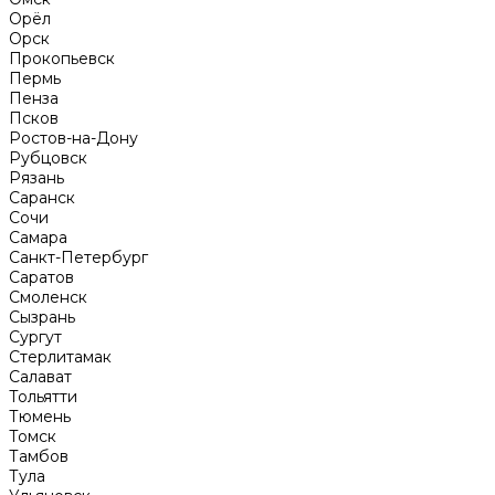
Орёл
Орск
Прокопьевск
Пермь
Пенза
Псков
Ростов-на-Дону
Рубцовск
Рязань
Саранск
Сочи
Самара
Санкт-Петербург
Саратов
Смоленск
Сызрань
Сургут
Стерлитамак
Салават
Тольятти
Тюмень
Томск
Тамбов
Тула