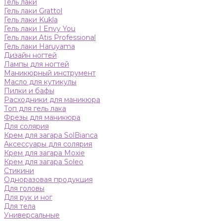
Гель лаки
Гель лаки Grattol
Гель лаки Kukla
Гель лаки I Envy You
Гель лаки Atis Professional
Гель лаки Haruyama
Дизайн ногтей
Лампы для ногтей
Маникюрный инструмент
Масло для кутикулы
Пилки и бафы
Расходники для маникюра
Топ для гель лака
Фрезы для маникюра
Для солярия
Крем для загара SolBianca
Аксессуары для солярия
Крем для загара Moxie
Крем для загара Soleo
Стикини
Одноразовая продукция
Для головы
Для рук и ног
Для тела
Универсальные