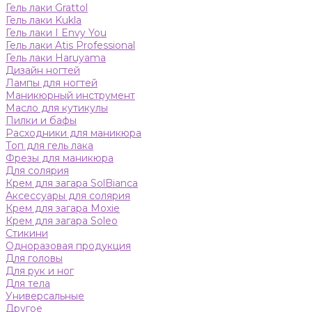
Гель лаки Grattol
Гель лаки Kukla
Гель лаки I Envy You
Гель лаки Atis Professional
Гель лаки Haruyama
Дизайн ногтей
Лампы для ногтей
Маникюрный инструмент
Масло для кутикулы
Пилки и бафы
Расходники для маникюра
Топ для гель лака
Фрезы для маникюра
Для солярия
Крем для загара SolBianca
Аксессуары для солярия
Крем для загара Moxie
Крем для загара Soleo
Стикини
Одноразовая продукция
Для головы
Для рук и ног
Для тела
Универсальные
Другое