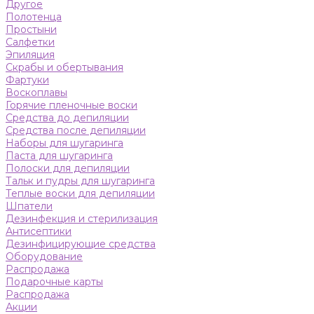
Другое
Полотенца
Простыни
Салфетки
Эпиляция
Скрабы и обертывания
Фартуки
Воскоплавы
Горячие пленочные воски
Средства до депиляции
Средства после депиляции
Наборы для шугаринга
Паста для шугаринга
Полоски для депиляции
Тальк и пудры для шугаринга
Теплые воски для депиляции
Шпатели
Дезинфекция и стерилизация
Антисептики
Дезинфицирующие средства
Оборудование
Распродажа
Подарочные карты
Распродажа
Акции