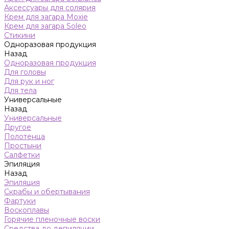
Аксессуары для солярия
Крем для загара Moxie
Крем для загара Soleo
Стикини
Одноразовая продукция
Назад
Одноразовая продукция
Для головы
Для рук и ног
Для тела
Универсальные
Назад
Универсальные
Другое
Полотенца
Простыни
Салфетки
Эпиляция
Назад
Эпиляция
Скрабы и обертывания
Фартуки
Воскоплавы
Горячие пленочные воски
Средства до депиляции