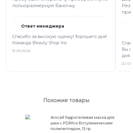
полноразмерную баночку.
Резу
при
Ответ менеджера
Спасибо за высокую оценку! Хорошего дня!
Команда Beauty Shop Iris
Спас
Вы о
15.06.2026
дня. 
22.06
Похожие товары
Arocell Гидрогелевая маска для
шеи с PDRN и ботулиническим
полипептидом, 13 гр