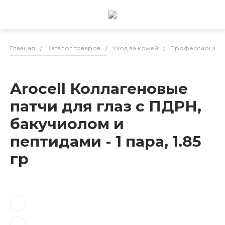
Главная
/
Каталог товаров
/
Уход за кожей
/
Профессиональн
Arocell Коллагеновые
патчи для глаз с ПДРН,
бакучиолом и
пептидами - 1 пара, 1.85
гр