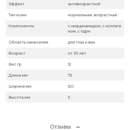
Эффект
антивозрастной
Тип кожи
нормальная, возрастная
Компоненты
с ниацинамидом, с коллаге
ном, с пдрн
Область нанесения
для глаз и век
Возраст
от 30 лет
Вес гр
12
Длина мм
75
Ширина мм
120
Высота мм
5
Отзывы