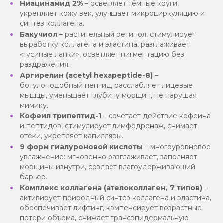
Ниацинамид 2%
– осветляет тёмные круги,
укрепляет кожу век, улучшает микроциркуляцию и
синтез коллагена.
Бакучиол
– растительный ретинол, стимулирует
выработку коллагена и эластина, разглаживает
«гусиные лапки», осветляет пигментацию без
раздражения.
Аргирелин (acetyl hexapeptide-8)
–
ботулоподобный пептид, расслабляет лицевые
мышцы, уменьшает глубину морщин, не нарушая
мимику.
Кофеил трипептид-1
– сочетает действие кофеина
и пептидов, стимулирует лимфодренаж, снимает
отёки, укрепляет капилляры.
9 форм гиалуроновой кислоты
– многоуровневое
увлажнение: мгновенно разглаживает, заполняет
морщины изнутри, создаёт влагоудерживающий
барьер.
Комплекс коллагена (ателоколлаген, 7 типов)
–
активирует природный синтез коллагена и эластина,
обеспечивает лифтинг, компенсирует возрастные
потери объёма, снижает трансэпидермальную