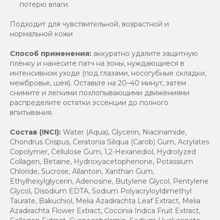
потерю влаги.
Подходит для чувствительной, возрастной и
нормальной кожи
Способ применения:
аккуратно удалите защитную
плёнку и нанесите патч на зоны, нуждающиеся в
интенсивном уходе (под глазами, носогубные складки,
межбровье, шея). Оставьте на 20–40 минут, затем
снимите и легкими похлопывающими движениями
распределите остатки эссенции до полного
впитывания.
Состав (INCI):
Water (Aqua), Glycerin, Niacinamide,
Chondrus Crispus, Ceratonia Siliqua (Carob) Gum, Acrylates
Copolymer, Cellulose Gum, 1,2-Hexanediol, Hydrolyzed
Collagen, Betaine, Hydroxyacetophenone, Potassium
Chloride, Sucrose, Allantoin, Xanthan Gum,
Ethylhexylglycerin, Adenosine, Butylene Glycol, Pentylene
Glycol, Disodium EDTA, Sodium Polyacryloyldimethyl
Taurate, Bakuchiol, Melia Azadirachta Leaf Extract, Melia
Azadirachta Flower Extract, Coccinia Indica Fruit Extract,