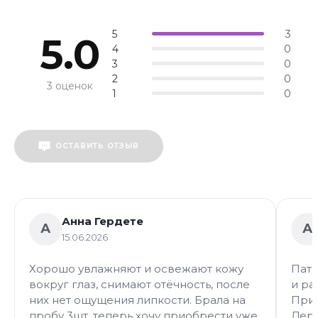
5
3
5.0
4
0
3
0
2
0
3 оценок
1
0
ОСТАВИТЬ ОТЗЫВ
Анна Гердете
А
А
15.06.2026
Хорошо увлажняют и освежают кожу
Патч
вокруг глаз, снимают отёчность, после
и ра
них нет ощущения липкости. Брала на
Прия
пробу 3шт, теперь хочу приобрести уже
Держ