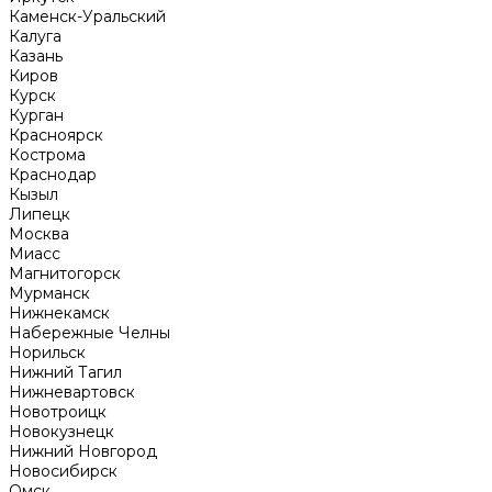
Каменск-Уральский
Калуга
Казань
Киров
Курск
Курган
Красноярск
Кострома
Краснодар
Кызыл
Липецк
Москва
Миасс
Магнитогорск
Мурманск
Нижнекамск
Набережные Челны
Норильск
Нижний Тагил
Нижневартовск
Новотроицк
Новокузнецк
Нижний Новгород
Новосибирск
Омск