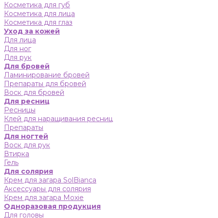
Косметика для губ
Косметика для лица
Косметика для глаз
Уход за кожей
Для лица
Для ног
Для рук
Для бровей
Ламинирование бровей
Препараты для бровей
Воск для бровей
Для ресниц
Ресницы
Клей для наращивания ресниц
Препараты
Для ногтей
Воск для рук
Втирка
Гель
Для солярия
Крем для загара SolBianca
Аксессуары для солярия
Крем для загара Moxie
Одноразовая продукция
Для головы