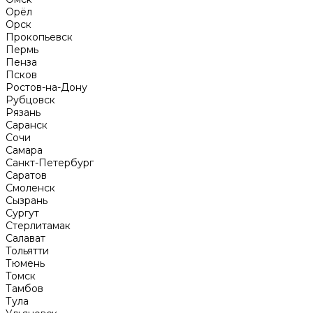
Орёл
Орск
Прокопьевск
Пермь
Пенза
Псков
Ростов-на-Дону
Рубцовск
Рязань
Саранск
Сочи
Самара
Санкт-Петербург
Саратов
Смоленск
Сызрань
Сургут
Стерлитамак
Салават
Тольятти
Тюмень
Томск
Тамбов
Тула