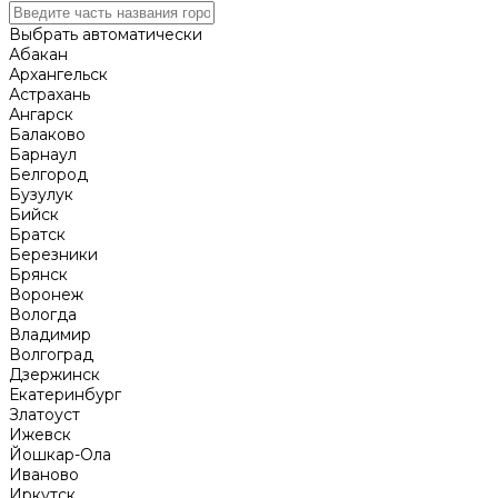
Выбрать автоматически
Абакан
Архангельск
Астрахань
Ангарск
Балаково
Барнаул
Белгород
Бузулук
Бийск
Братск
Березники
Брянск
Воронеж
Вологда
Владимир
Волгоград
Дзержинск
Екатеринбург
Златоуст
Ижевск
Йошкар-Ола
Иваново
Иркутск