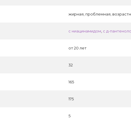
жирная, проблемная, возраст
с ниацинамидом
,
с д-пантенол
от 20 лет
32
165
175
5