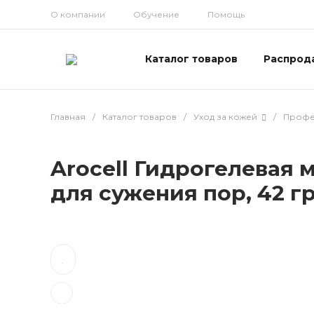
О компании
Обучение
Помощь
Каталог товаров
Распрод
Главная
/
Каталог товаров
/
Уход за кожей
/
Профес
Arocell Гидрогелевая
для сужения пор, 42 г