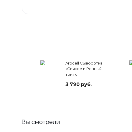
Arocell Сыворотка
«Сияние и Ровный
тон» с
мелатонином,
3 790 руб.
транекс. кислотой
и экзосомами
молока, 30 мл
Вы смотрели