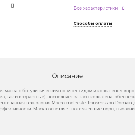
Все характеристики
Способы оплаты
Описание
вая маска с ботулиническим полипептидом и коллагеном ко
а, так и возрастные), восполняет запасы коллагена, обеспе
ентованная технология Macro-molecule Transmission Domain 
ффективности. Маска осветляет потемневшие поры, выравнив