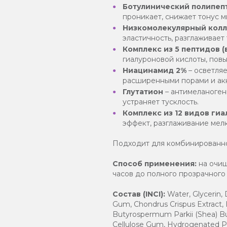
Ботулинический полипе
проникает, снижает тонус 
Низкомолекулярный колл
эластичность, разглаживает
Комплекс из 5 пептидов 
гиалуроновой кислоты, пов
Ниацинамид 2%
– осветляе
расширенными порами и ак
Глутатион
– антимеланогенн
устраняет тусклость.
Комплекс из 12 видов гиа
эффект, разглаживание мел
Подходит для комбинированно
Способ применения:
на очищ
часов до полного прозрачного 
Состав (INCI):
Water, Glycerin, 
Gum, Chondrus Crispus Extract,
Butyrospermum Parkii (Shea) But
Cellulose Gum, Hydrogenated Po