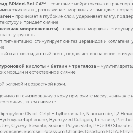
птид BPMed-BoLCA™
– сочетание нейротоксина и транспорт
мимических мышц, разглаживает морщины и замедляет возрас
аген
– проникает в глубокие слои, удерживает влагу, подде
 текстуру и придаёт сияние.
(включая миорелаксанты)
– сокращают морщины, стимулиру
ышают упругость.
т пигментацию, стимулирует синтез церамидов и коллагена, 
не.
ый и антиоксидантный агент, подавляет воспаление, стимули
луроновой кислоты + бетаин + трегалоза
– мультигидрата
ких морщин и естественное сияние.
й, жирной и возрастной кожи.
енную и тонизированную кожу приложите маску, начиная с ни
состояния, затем снимите.
Dipropylene Glycol, Cetyl Ethylhexanoate, Niacinamide, 1,2-Hexane
 Hydroxyacetophenone, Hydrolyzed Collagen, Trehalose, Pantheno
ter, Glyceryl Stearate, Sodium Polyacrylate, PEG-100 Stearate, 
lydecene, Sucrose, Potassium Chloride, Disodium EDTA, Ethylhe