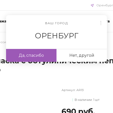
Оренбур
ажа
Акции
Схемы ухода
Доставка и оплата
ВАШ ГОРОД
ОРЕНБУРГ
сиональная уходовая косметика для лица
/
Маски для лица
Да, спасибо
Нет, другой
 маска с ботулиническим пе
р
Артикул:
AR13
В наличии: 1 шт
690 руб.