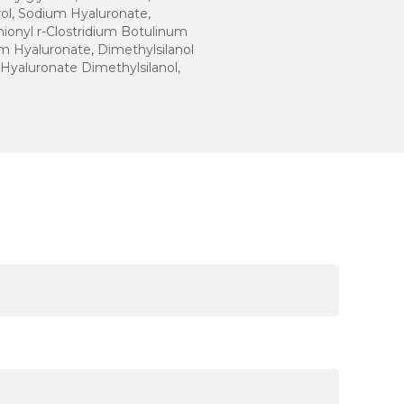
rol, Sodium Hyaluronate,
ionyl r-Clostridium Botulinum
m Hyaluronate, Dimethylsilanol
yaluronate Dimethylsilanol,