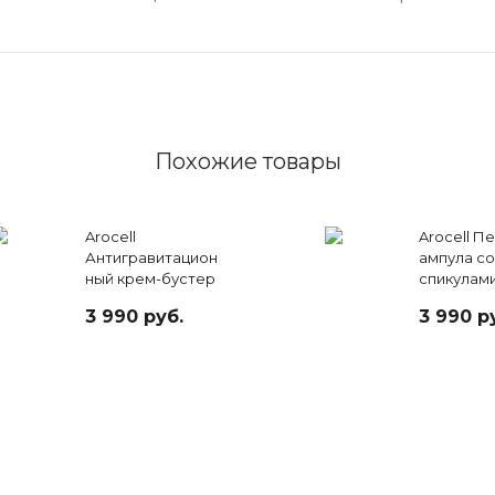
Похожие товары
Arocell
Arocell П
Антигравитацион
ампула со
ный крем-бустер
спикулами
с
коллаген
3 990 руб.
3 990 р
низкомолекулярн
экзосомам
ым коллагеном, 50
мл
гр