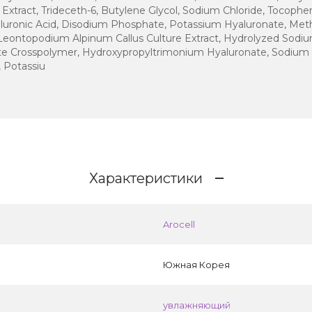
tract, Trideceth-6, Butylene Glycol, Sodium Chloride, Tocophe
luronic Acid, Disodium Phosphate, Potassium Hyaluronate, Meth
Leontopodium Alpinum Callus Culture Extract, Hydrolyzed Sodiu
e Crosspolymer, Hydroxypropyltrimonium Hyaluronate, Sodium H
 Potassiu
Характеристики
Arocell
Южная Корея
увлажняющий