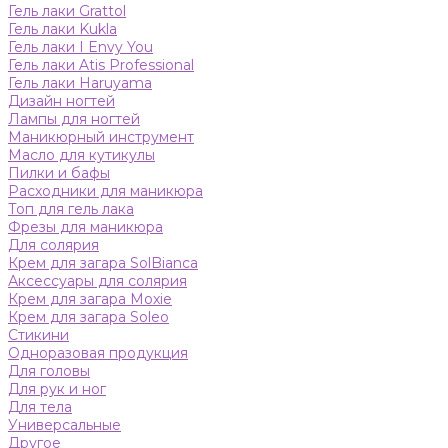
Гель лаки Grattol
Гель лаки Kukla
Гель лаки I Envy You
Гель лаки Atis Professional
Гель лаки Haruyama
Дизайн ногтей
Лампы для ногтей
Маникюрный инструмент
Масло для кутикулы
Пилки и бафы
Расходники для маникюра
Топ для гель лака
Фрезы для маникюра
Для солярия
Крем для загара SolBianca
Аксессуары для солярия
Крем для загара Moxie
Крем для загара Soleo
Стикини
Одноразовая продукция
Для головы
Для рук и ног
Для тела
Универсальные
Другое