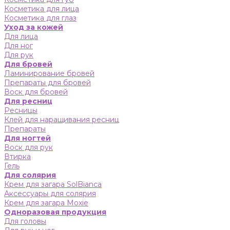
Косметика для лица
Косметика для глаз
Уход за кожей
Для лица
Для ног
Для рук
Для бровей
Ламинирование бровей
Препараты для бровей
Воск для бровей
Для ресниц
Ресницы
Клей для наращивания ресниц
Препараты
Для ногтей
Воск для рук
Втирка
Гель
Для солярия
Крем для загара SolBianca
Аксессуары для солярия
Крем для загара Moxie
Одноразовая продукция
Для головы