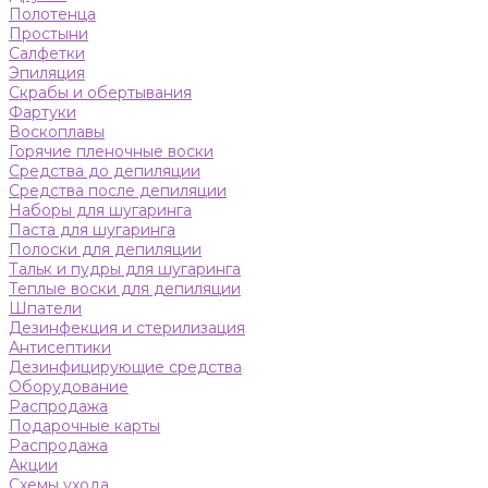
Полотенца
Простыни
Салфетки
Эпиляция
Скрабы и обертывания
Фартуки
Воскоплавы
Горячие пленочные воски
Средства до депиляции
Средства после депиляции
Наборы для шугаринга
Паста для шугаринга
Полоски для депиляции
Тальк и пудры для шугаринга
Теплые воски для депиляции
Шпатели
Дезинфекция и стерилизация
Антисептики
Дезинфицирующие средства
Оборудование
Распродажа
Подарочные карты
Распродажа
Акции
Схемы ухода