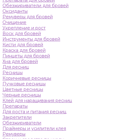
Препараты для бровей
Обезжириватели для бровей
Оксиданты
Ремуверы для бровей
Очищение
Укрепление и рост
Воск для бровей
Инструменты для бровей
Кисти для бровей
Краска для бровей
Пинцеты для бровей
Хна для бровей
Для ресниц
Ресницы
Коричневые ресницы
Пучковые ресницы
Цветные ресницы
Черные ресницы
Клей для наращивания ресниц
Препараты
Для роста и питания ресниц
Закрепители
Обезжириватели
Праймеры и усилители клея
Ремуверы