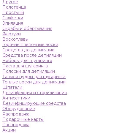
Другое
Полотенца
Простыни
Салфетки
Эпиляция
Скрабы и обертывания
Фартуки
Воскоплавы
Горячие пленочные воски
Средства до депиляции
Средства после депиляции
Наборы для шугаринга
Паста для шугаринга
Полоски для депиляции
Тальк и пудры для шугаринга
Теплые воски для депиляции
Шпатели
Дезинфекция и стерилизация
Антисептики
Дезинфицирующие средства
Оборудование
Распродажа
Подарочные карты
Распродажа
Акции