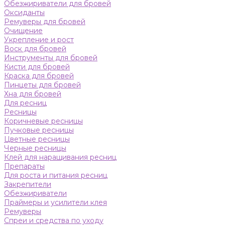
Обезжириватели для бровей
Оксиданты
Ремуверы для бровей
Очищение
Укрепление и рост
Воск для бровей
Инструменты для бровей
Кисти для бровей
Краска для бровей
Пинцеты для бровей
Хна для бровей
Для ресниц
Ресницы
Коричневые ресницы
Пучковые ресницы
Цветные ресницы
Черные ресницы
Клей для наращивания ресниц
Препараты
Для роста и питания ресниц
Закрепители
Обезжириватели
Праймеры и усилители клея
Ремуверы
Спреи и средства по уходу