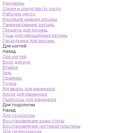
Ремуверы
Спреи и средства по уходу
Рабочее место
Изоляция нижних ресниц
Ламинирование ресниц
Пинцеты для ресниц
Тушь для нарощенных ресниц
Расходники для ресниц
Для ногтей
Назад
Для ногтей
Воск для рук
Втирка
Гель
Праймер
Пудра
Аппараты для маникюра
Кисти для маникюра
Пылесосы для маникюра
Для подологии
Назад
Для подологии
Восстановление кожи стопы
Восстановление ногтевой пластины
Для гипергидроза