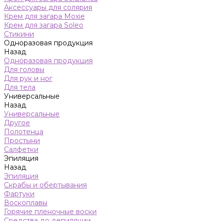
Аксессуары для солярия
Крем для загара Moxie
Крем для загара Soleo
Стикини
Одноразовая продукция
Назад
Одноразовая продукция
Для головы
Для рук и ног
Для тела
Универсальные
Назад
Универсальные
Другое
Полотенца
Простыни
Салфетки
Эпиляция
Назад
Эпиляция
Скрабы и обертывания
Фартуки
Воскоплавы
Горячие пленочные воски
Средства до депиляции