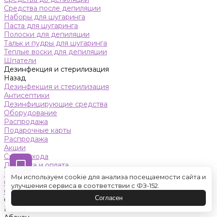
Средства после депиляции
Наборы для шугаринга
Паста для шугаринга
Полоски для депиляции
Тальк и пудры для шугаринга
Теплые воски для депиляции
Шпатели
Дезинфекция и стерилизация
Назад
Дезинфекция и стерилизация
Антисептики
Дезинфицирующие средства
Оборудование
Распродажа
Подарочные карты
Распродажа
Акции
Схемы ухода
Доставка и оплата
Контакты
Мы используем cookie для анализа посещаемости сайта и
Обучение
улучшения сервиса в соответствии с ФЗ-152.
Салон красоты
Согласен
Оренбург
Назад