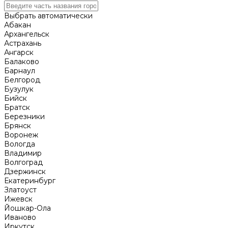
Выбрать автоматически
Абакан
Архангельск
Астрахань
Ангарск
Балаково
Барнаул
Белгород
Бузулук
Бийск
Братск
Березники
Брянск
Воронеж
Вологда
Владимир
Волгоград
Дзержинск
Екатеринбург
Златоуст
Ижевск
Йошкар-Ола
Иваново
Иркутск