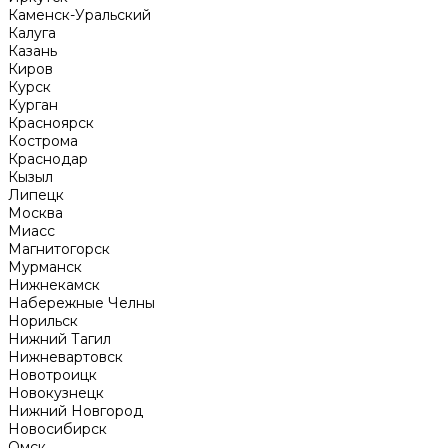
Каменск-Уральский
Калуга
Казань
Киров
Курск
Курган
Красноярск
Кострома
Краснодар
Кызыл
Липецк
Москва
Миасс
Магнитогорск
Мурманск
Нижнекамск
Набережные Челны
Норильск
Нижний Тагил
Нижневартовск
Новотроицк
Новокузнецк
Нижний Новгород
Новосибирск
Омск