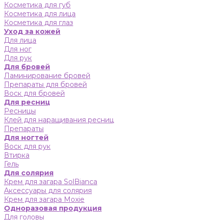
Косметика для губ
Косметика для лица
Косметика для глаз
Уход за кожей
Для лица
Для ног
Для рук
Для бровей
Ламинирование бровей
Препараты для бровей
Воск для бровей
Для ресниц
Ресницы
Клей для наращивания ресниц
Препараты
Для ногтей
Воск для рук
Втирка
Гель
Для солярия
Крем для загара SolBianca
Аксессуары для солярия
Крем для загара Moxie
Одноразовая продукция
Для головы