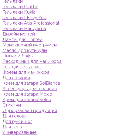
Гель лаки
Гель лаки Grattol
Гель лаки Kukla
Гель лаки I Envy You
Гель лаки Atis Professional
Гель лаки Haruyama
Дизайн ногтей
Лампы для ногтей
Маникюрный инструмент
Масло для кутикулы
Пилки и бафы
Расходники для маникюра
Топ для гель лака
Фрезы для маникюра
Для солярия
Крем для загара SolBianca
Аксессуары для солярия
Крем для загара Moxie
Крем для загара Soleo
Стикини
Одноразовая продукция
Для головы
Для рук и ног
Для тела
Универсальные