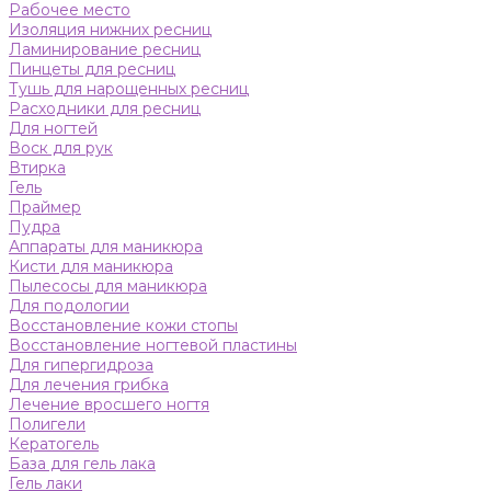
Рабочее место
Изоляция нижних ресниц
Ламинирование ресниц
Пинцеты для ресниц
Тушь для нарощенных ресниц
Расходники для ресниц
Для ногтей
Воск для рук
Втирка
Гель
Праймер
Пудра
Аппараты для маникюра
Кисти для маникюра
Пылесосы для маникюра
Для подологии
Восстановление кожи стопы
Восстановление ногтевой пластины
Для гипергидроза
Для лечения грибка
Лечение вросшего ногтя
Полигели
Кератогель
База для гель лака
Гель лаки