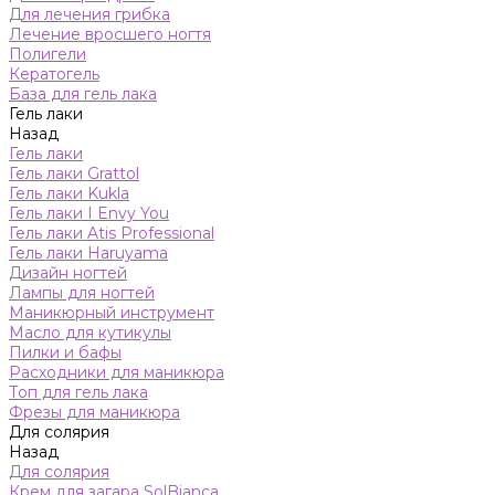
Для лечения грибка
Лечение вросшего ногтя
Полигели
Кератогель
База для гель лака
Гель лаки
Назад
Гель лаки
Гель лаки Grattol
Гель лаки Kukla
Гель лаки I Envy You
Гель лаки Atis Professional
Гель лаки Haruyama
Дизайн ногтей
Лампы для ногтей
Маникюрный инструмент
Масло для кутикулы
Пилки и бафы
Расходники для маникюра
Топ для гель лака
Фрезы для маникюра
Для солярия
Назад
Для солярия
Крем для загара SolBianca