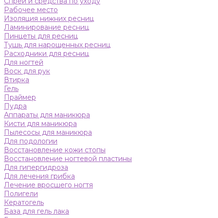
Спреи и средства по уходу
Рабочее место
Изоляция нижних ресниц
Ламинирование ресниц
Пинцеты для ресниц
Тушь для нарощенных ресниц
Расходники для ресниц
Для ногтей
Воск для рук
Втирка
Гель
Праймер
Пудра
Аппараты для маникюра
Кисти для маникюра
Пылесосы для маникюра
Для подологии
Восстановление кожи стопы
Восстановление ногтевой пластины
Для гипергидроза
Для лечения грибка
Лечение вросшего ногтя
Полигели
Кератогель
База для гель лака