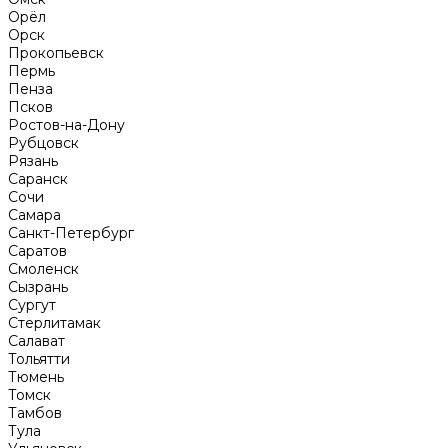
Орёл
Орск
Прокопьевск
Пермь
Пенза
Псков
Ростов-на-Дону
Рубцовск
Рязань
Саранск
Сочи
Самара
Санкт-Петербург
Саратов
Смоленск
Сызрань
Сургут
Стерлитамак
Салават
Тольятти
Тюмень
Томск
Тамбов
Тула