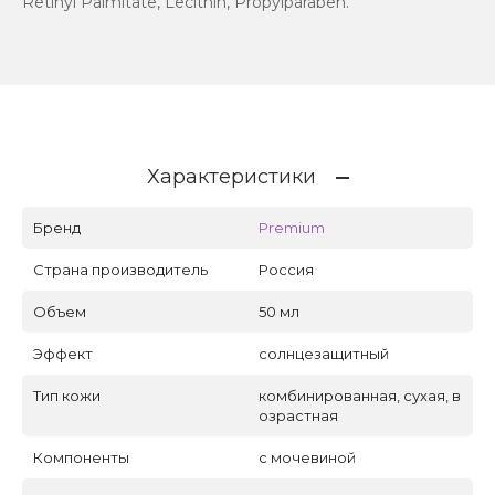
Retinyl Palmitate, Lecithin, Propylparaben.
Характеристики
Бренд
Premium
Страна производитель
Россия
Объем
50 мл
Эффект
солнцезащитный
Тип кожи
комбинированная, сухая, в
озрастная
Компоненты
с мочевиной