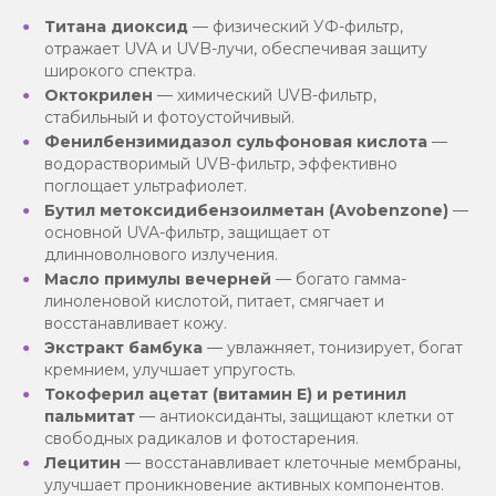
Титана диоксид
— физический УФ-фильтр,
отражает UVA и UVB-лучи, обеспечивая защиту
широкого спектра.
Октокрилен
— химический UVB-фильтр,
стабильный и фотоустойчивый.
Фенилбензимидазол сульфоновая кислота
—
водорастворимый UVB-фильтр, эффективно
поглощает ультрафиолет.
Бутил метоксидибензоилметан (Avobenzone)
—
основной UVA-фильтр, защищает от
длинноволнового излучения.
Масло примулы вечерней
— богато гамма-
линоленовой кислотой, питает, смягчает и
восстанавливает кожу.
Экстракт бамбука
— увлажняет, тонизирует, богат
кремнием, улучшает упругость.
Токоферил ацетат (витамин Е) и ретинил
пальмитат
— антиоксиданты, защищают клетки от
свободных радикалов и фотостарения.
Лецитин
— восстанавливает клеточные мембраны,
улучшает проникновение активных компонентов.