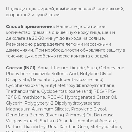
Подходит для жирной, комбинированной, нормальной,
возрастной и сухой кожи.
Способ применения:
Нанесите достаточное
количество крема на очищенную кожу лица, шеи и
декольте за 20-30 минут до выхода на солнце.
Равномерно распределите легкими массажными
движениями. При необходимости обновляйте защиту в
течение дня, особенно после контакта с водой.
Состав (INCI):
Aqua, Titanium Dioxide, Silica, Octocrylene,
Phenylbenzimidazole Sulfonic Acid, Butylene Glycol
Dicaprylate/Dicaprate, Cyclopentasiloxane (and)
Cyclohexasiloxane, Butyl Methoxydibenzoylmethane,
Triethanolamine, Cyclopentasiloxane (and) PEG/PPG-
18/18 Dimethicone, PEG-40 Hydrogenated Castor Oil,
Glycerin, Polyglyceryl-2 Dipolyhydroxystearate,
Magnesium Aluminum Silicate, Propylene Glycol,
Oenothera Biennis (Evening Primrose) Oil, Bambusa
Vulgaris Extract, Sodium Chloride, Tocopheryl Acetate,
Parfum, Diazolidinyl Urea, Xanthan Gum, Methylparaben,