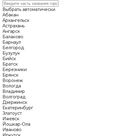
Выбрать автоматически
Абакан
Архангельск
Астрахань
Ангарск
Балаково
Барнаул
Белгород
Бузулук
Бийск
Братск
Березники
Брянск
Воронеж
Вологда
Владимир
Волгоград
Дзержинск
Екатеринбург
Златоуст
Ижевск
Йошкар-Ола
Иваново
Иркутск