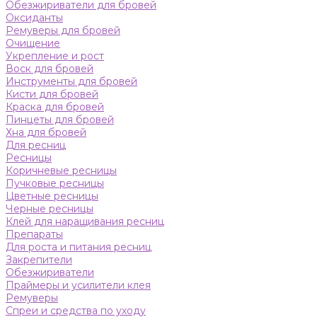
Обезжириватели для бровей
Оксиданты
Ремуверы для бровей
Очищение
Укрепление и рост
Воск для бровей
Инструменты для бровей
Кисти для бровей
Краска для бровей
Пинцеты для бровей
Хна для бровей
Для ресниц
Ресницы
Коричневые ресницы
Пучковые ресницы
Цветные ресницы
Черные ресницы
Клей для наращивания ресниц
Препараты
Для роста и питания ресниц
Закрепители
Обезжириватели
Праймеры и усилители клея
Ремуверы
Спреи и средства по уходу