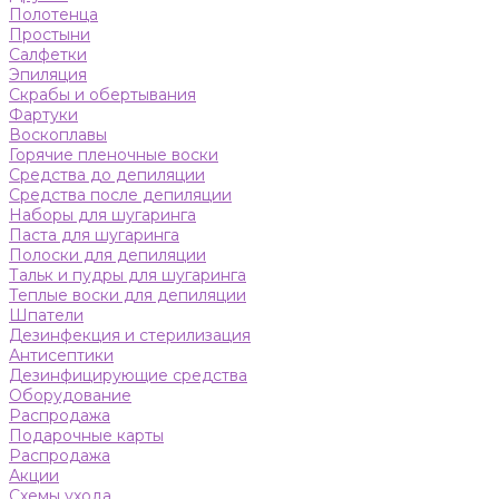
Полотенца
Простыни
Салфетки
Эпиляция
Скрабы и обертывания
Фартуки
Воскоплавы
Горячие пленочные воски
Средства до депиляции
Средства после депиляции
Наборы для шугаринга
Паста для шугаринга
Полоски для депиляции
Тальк и пудры для шугаринга
Теплые воски для депиляции
Шпатели
Дезинфекция и стерилизация
Антисептики
Дезинфицирующие средства
Оборудование
Распродажа
Подарочные карты
Распродажа
Акции
Схемы ухода