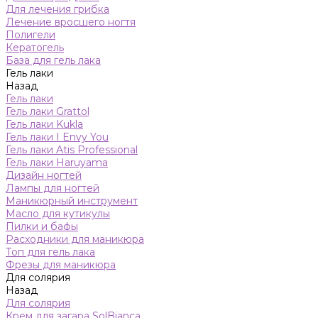
Для лечения грибка
Лечение вросшего ногтя
Полигели
Кератогель
База для гель лака
Гель лаки
Назад
Гель лаки
Гель лаки Grattol
Гель лаки Kukla
Гель лаки I Envy You
Гель лаки Atis Professional
Гель лаки Haruyama
Дизайн ногтей
Лампы для ногтей
Маникюрный инструмент
Масло для кутикулы
Пилки и бафы
Расходники для маникюра
Топ для гель лака
Фрезы для маникюра
Для солярия
Назад
Для солярия
Крем для загара SolBianca