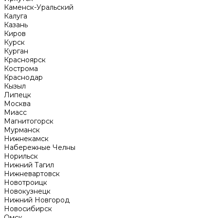
Каменск-Уральский
Калуга
Казань
Киров
Курск
Курган
Красноярск
Кострома
Краснодар
Кызыл
Липецк
Москва
Миасс
Магнитогорск
Мурманск
Нижнекамск
Набережные Челны
Норильск
Нижний Тагил
Нижневартовск
Новотроицк
Новокузнецк
Нижний Новгород
Новосибирск
Омск