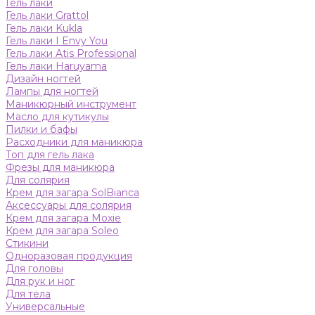
Гель лаки
Гель лаки Grattol
Гель лаки Kukla
Гель лаки I Envy You
Гель лаки Atis Professional
Гель лаки Haruyama
Дизайн ногтей
Лампы для ногтей
Маникюрный инструмент
Масло для кутикулы
Пилки и бафы
Расходники для маникюра
Топ для гель лака
Фрезы для маникюра
Для солярия
Крем для загара SolBianca
Аксессуары для солярия
Крем для загара Moxie
Крем для загара Soleo
Стикини
Одноразовая продукция
Для головы
Для рук и ног
Для тела
Универсальные