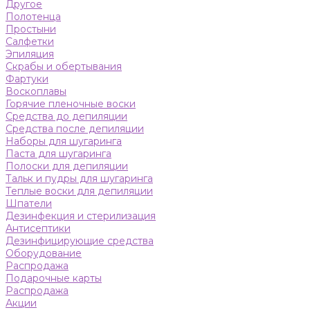
Другое
Полотенца
Простыни
Салфетки
Эпиляция
Скрабы и обертывания
Фартуки
Воскоплавы
Горячие пленочные воски
Средства до депиляции
Средства после депиляции
Наборы для шугаринга
Паста для шугаринга
Полоски для депиляции
Тальк и пудры для шугаринга
Теплые воски для депиляции
Шпатели
Дезинфекция и стерилизация
Антисептики
Дезинфицирующие средства
Оборудование
Распродажа
Подарочные карты
Распродажа
Акции