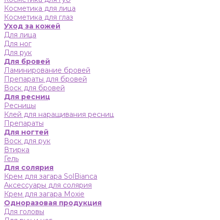
Косметика для лица
Косметика для глаз
Уход за кожей
Для лица
Для ног
Для рук
Для бровей
Ламинирование бровей
Препараты для бровей
Воск для бровей
Для ресниц
Ресницы
Клей для наращивания ресниц
Препараты
Для ногтей
Воск для рук
Втирка
Гель
Для солярия
Крем для загара SolBianca
Аксессуары для солярия
Крем для загара Moxie
Одноразовая продукция
Для головы