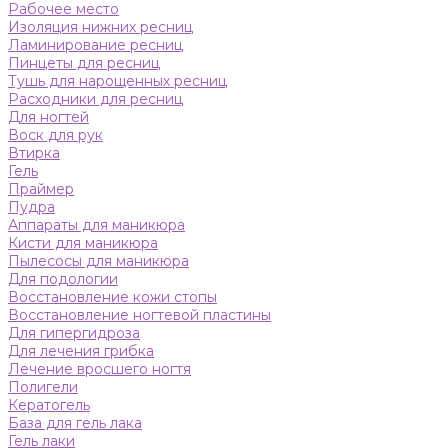
Рабочее место
Изоляция нижних ресниц
Ламинирование ресниц
Пинцеты для ресниц
Тушь для нарощенных ресниц
Расходники для ресниц
Для ногтей
Воск для рук
Втирка
Гель
Праймер
Пудра
Аппараты для маникюра
Кисти для маникюра
Пылесосы для маникюра
Для подологии
Восстановление кожи стопы
Восстановление ногтевой пластины
Для гипергидроза
Для лечения грибка
Лечение вросшего ногтя
Полигели
Кератогель
База для гель лака
Гель лаки