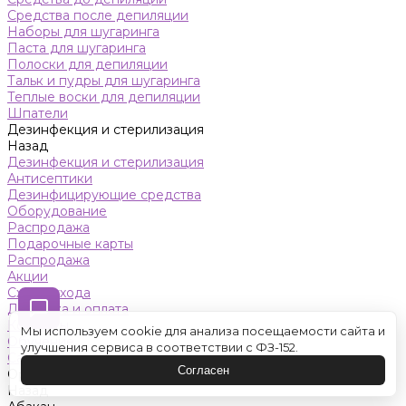
Средства после депиляции
Наборы для шугаринга
Паста для шугаринга
Полоски для депиляции
Тальк и пудры для шугаринга
Теплые воски для депиляции
Шпатели
Дезинфекция и стерилизация
Назад
Дезинфекция и стерилизация
Антисептики
Дезинфицирующие средства
Оборудование
Распродажа
Подарочные карты
Распродажа
Акции
Схемы ухода
Доставка и оплата
Контакты
Мы используем cookie для анализа посещаемости сайта и
Обучение
улучшения сервиса в соответствии с ФЗ-152.
Салон красоты
Согласен
Оренбург
Назад