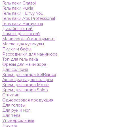
Гель лаки Grattol
Гель лаки Kukla
Гель лаки I Envy You
Гель лаки Atis Professional
Гель лаки Haruyama
Дизайн ногтей
Лампы для ногтей
Маникюрный инструмент
Масло для кутикулы
Пилки и бафы
Расходники для маникюра
Топ для гель лака
Фрезы для маникюра
Для солярия
Крем для загара SolBianca
Аксессуары для солярия
Крем для загара Moxie
Крем для загара Soleo
Стикини
Одноразовая продукция
Для головы
Для рук и ног
Для тела
Универсальные
Другое