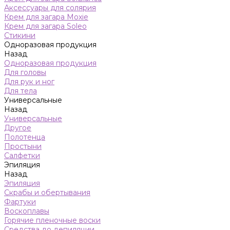
Аксессуары для солярия
Крем для загара Moxie
Крем для загара Soleo
Стикини
Одноразовая продукция
Назад
Одноразовая продукция
Для головы
Для рук и ног
Для тела
Универсальные
Назад
Универсальные
Другое
Полотенца
Простыни
Салфетки
Эпиляция
Назад
Эпиляция
Скрабы и обертывания
Фартуки
Воскоплавы
Горячие пленочные воски
Средства до депиляции