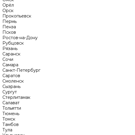
Орёл
Орск
Прокопьевск
Пермь
Пенза
Псков
Ростов-на-Дону
Рубцовск
Рязань
Саранск
Сочи
Самара
Санкт-Петербург
Саратов
Смоленск
Сызрань
Сургут
Стерлитамак
Салават
Тольятти
Тюмень
Томск
Тамбов
Тула