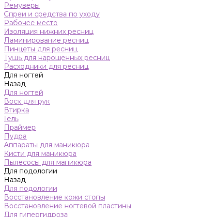
Ремуверы
Спреи и средства по уходу
Рабочее место
Изоляция нижних ресниц
Ламинирование ресниц
Пинцеты для ресниц
Тушь для нарощенных ресниц
Расходники для ресниц
Для ногтей
Назад
Для ногтей
Воск для рук
Втирка
Гель
Праймер
Пудра
Аппараты для маникюра
Кисти для маникюра
Пылесосы для маникюра
Для подологии
Назад
Для подологии
Восстановление кожи стопы
Восстановление ногтевой пластины
Для гипергидроза