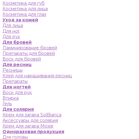
Косметика для губ
Косметика для лица
Косметика для глаз
Уход за кожей
Для лица
Для ног
Для рук
Для бровей
Ламинирование бровей
Препараты для бровей
Воск для бровей
Для ресниц
Ресницы
Клей для наращивания ресниц
Препараты
Для ногтей
Воск для рук
Втирка
Гель
Для солярия
Крем для загара SolBianca
Аксессуары для солярия
Крем для загара Moxie
Одноразовая продукция
Для головы