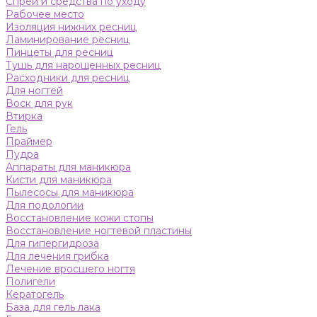
Спреи и средства по уходу
Рабочее место
Изоляция нижних ресниц
Ламинирование ресниц
Пинцеты для ресниц
Тушь для нарощенных ресниц
Расходники для ресниц
Для ногтей
Воск для рук
Втирка
Гель
Праймер
Пудра
Аппараты для маникюра
Кисти для маникюра
Пылесосы для маникюра
Для подологии
Восстановление кожи стопы
Восстановление ногтевой пластины
Для гипергидроза
Для лечения грибка
Лечение вросшего ногтя
Полигели
Кератогель
База для гель лака