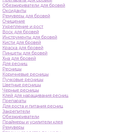
Препараты для бровей
Обезжириватели для бровей
Оксиданты
Ремуверы для бровей
Очищение
Укрепление и рост
Воск для бровей
Инструменты для бровей
Кисти для бровей
Краска для бровей
Пинцеты для бровей
Хна для бровей
Для ресниц
Ресницы
Коричневые ресницы
Пучковые ресницы
Цветные ресницы
Черные ресницы
Клей для наращивания ресниц
Препараты
Для роста и питания ресниц
Закрепители
Обезжириватели
Праймеры и усилители клея
Ремуверы