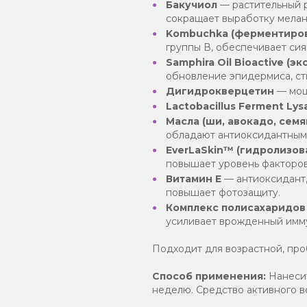
Бакучиол
— растительный ре
сокращает выработку мелан
Kombuchka (ферментиров
группы В, обеспечивает си
Samphira Oil Bioactive (э
обновление эпидермиса, сти
Дигидрокверцетин
— мощ
Lactobacillus Ferment Lys
Масла (ши, авокадо, сем
обладают антиоксидантным
EverLaSkin™ (гидролизо
повышает уровень факторов
Витамин Е
— антиоксидант,
повышает фотозащиту.
Комплекс полисахаридов 
усиливает врожденный имм
Подходит для возрастной, про
Способ применения:
Нанесит
неделю. Средство активного в