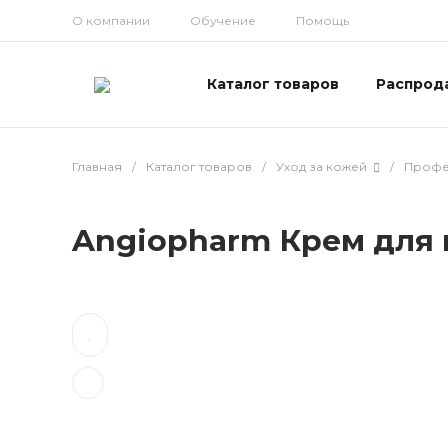
О компании
Обучение
Помощь
Каталог товаров
Распрод
Главная
/
Каталог товаров
/
Уход за кожей
/
Профес
Angiopharm Крем для к