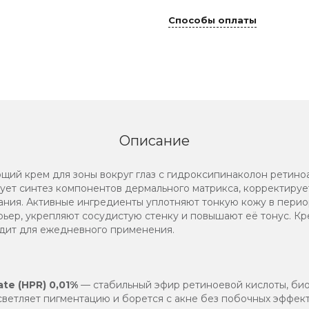
Способы оплаты
Описание
й крем для зоны вокруг глаз с гидроксипинаколон ретиноа
ует синтез компонентов дермального матрикса, корректируе
ания. Активные ингредиенты уплотняют тонкую кожу в перио
ьер, укрепляют сосудистую стенку и повышают её тонус. К
одит для ежедневного применения.
te (HPR) 0,01%
— стабильный эфир ретиноевой кислоты, био
светляет пигментацию и борется с акне без побочных эффект