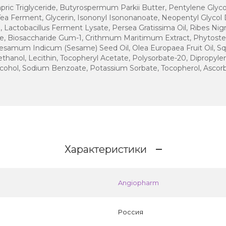
pric Triglyceride, Butyrospermum Parkii Butter, Pentylene Glyco
a Ferment, Glycerin, Isononyl Isononanoate, Neopentyl Glycol 
, Lactobacillus Ferment Lysate, Persea Gratissima Oil, Ribes Nig
e, Biosaccharide Gum-1, Crithmum Maritimum Extract, Phytoster
esamum Indicum (Sesame) Seed Oil, Olea Europaea Fruit Oil, S
hanol, Lecithin, Tocopheryl Acetate, Polysorbatе-20, Dipropylene
lcohol, Sodium Benzoate, Potassium Sorbate, Tocopherol, Ascor
Характеристики
Angiopharm
Россия