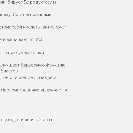
ингибирует 5α-редуктазу и
кожу, богат витаминами
тиноевой кислоты, активирует
 и защищает от УФ.
 питают, увлажняют,
улучшает барьерную функцию,
бластов.
сное окисление липидов и
 пролонгированно увлажняет и
 уход, начиная с 2 раз в