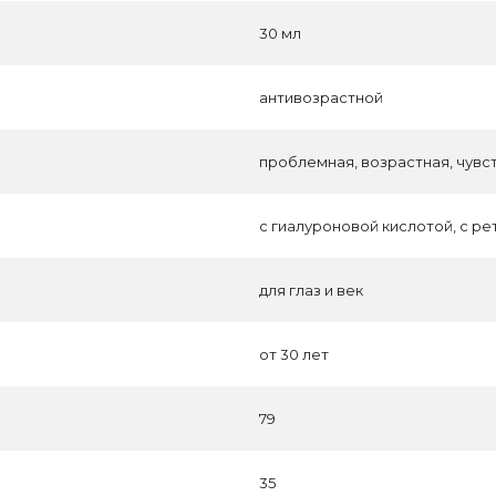
30 мл
антивозрастной
проблемная, возрастная, чувс
с гиалурoновой кислотой, с р
для глаз и век
от 30 лет
79
35