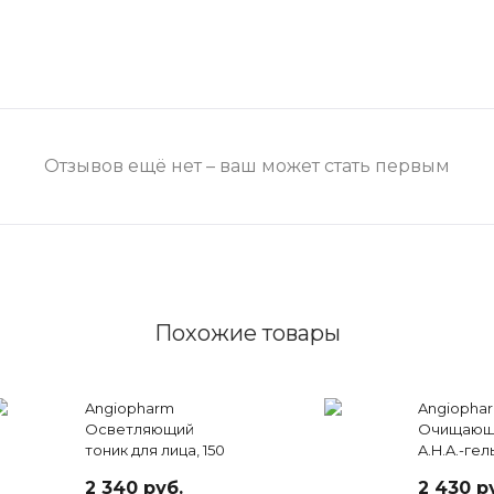
Отзывов ещё нет – ваш может стать первым
Похожие товары
Angiopharm
Angiopha
Осветляющий
Очищающ
тоник для лица, 150
A.H.A.-гел
мл
2 340 руб.
2 430 р