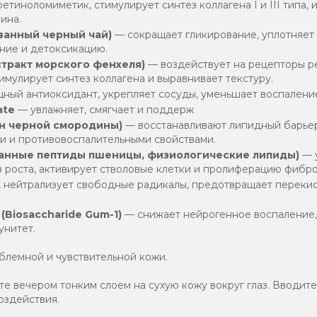
тиноломиметик, стимулирует синтез коллагена I и III типа, 
ина.
анный черный чай)
— сокращает гликирование, уплотняет 
яние и детоксикацию.
кстракт морского фенхеля)
— воздействует на рецепторы ре
мулирует синтез коллагена и выравнивает текстуру.
ный антиоксидант, укрепляет сосуды, уменьшает воспаление
ate
— увлажняет, смягчает и поддерж
ян черной смородины)
— восстанавливают липидный барьер,
и и противовоспалительными свойствами.
ванные пептиды пшеницы, физиологические липиды)
— 
 роста, активирует стволовые клетки и пролиферацию фибро
 нейтрализует свободные радикалы, предотвращает переки
(Biosaccharide Gum-1)
— снижает нейрогенное воспаление,
унитет.
блемной и чувствительной кожи.
е вечером тонким слоем на сухую кожу вокруг глаз. Вводите в
оздействия.