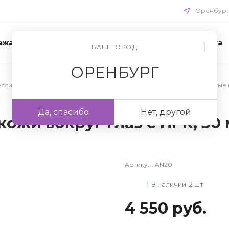
Оренбур
ажа
Акции
Схемы ухода
Доставка и оплата
ВАШ ГОРОД
ОРЕНБУРГ
сиональная уходовая косметика для лица
/
Профессиональные 
Да, спасибо
Нет, другой
ожи вокруг глаз с HPR, 30
Артикул:
AN20
В наличии: 2 шт
4 550 руб.