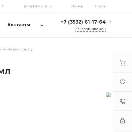
г
info@shopiris.ru
Поиск
Войти
+7 (3532) 61-17-64
...
Контакты
Заказать звонок
+7 (3532) 61-17-64
г. Оренбург, ул.
кремы для лица
Кирова, д. 13, Гостиный
двор, 2 этаж
Ежедневно: с 10:00 до
21:00
 мл
info@shopiris.ru
+7 (3532) 61-17-61
Обучение в студии
красоты Iris
Ежедневно 10:00 - 21:00
info@iris56.ru
+7 (922) 841-83-98
info@shopiris.ru