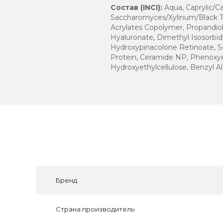
Состав (INCI):
Aqua, Caprylic/Ca
Saccharomyces/Xylinum/Black Te
Acrylates Copolymer, Propandiol
Hyaluronate, Dimethyl Isosorbid
Hydroxypinacolone Retinoate, S
Protein, Ceramide NP, Phenoxyet
Hydroxyethylcellulose, Benzyl A
Бренд
Страна производитель