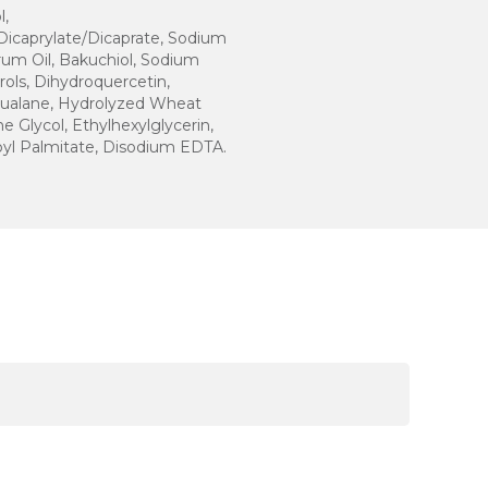
l,
Dicaprylate/Dicaprate, Sodium
rum Oil, Bakuchiol, Sodium
ols, Dihydroquercetin,
qualane, Hydrolyzed Wheat
 Glycol, Ethylhexylglycerin,
byl Palmitate, Disodium EDTA.