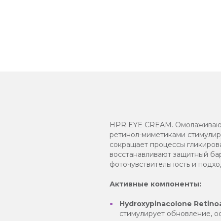
HPR EYE CREAM. Омолаживающи
ретинол-миметиками стимулир
сокращает процессы гликиров
восстанавливают защитный бар
фоточувствительность и подх
Активные компоненты:
Hydroxypinacolone Retinoa
стимулирует обновление, о