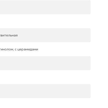
твительная
етинолом, с церамидами