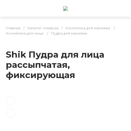
Главная
/
Каталог товаров
/
Косметика для макияжа
/
Косметика для лица
/
Пудра для макияжа
Shik Пудра для лица
рассыпчатая,
фиксирующая