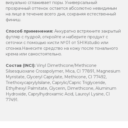
визуально сглаживает поры. Универсальный
прозрачный оттенок остается абсолютно невидимым
на лице в течение всего дня, сохраняя естественный
финиш.
Способ применения:
Аккуратно встряхните закрытый
футляр с пудрой, откройте и наберите продукт с
сеточки с помощью кисти № 01 от SHIKstudio или
спонжа.Нанесите средство на кожу после тонального
крема или самостоятельно.
Состав (INCI):
Vinyl Dimethicone/Methicone
Silsesquioxane Crosspolymer, Mica, CI 77891, Magnesium
Myristate, Glyceryl Caprylate, Methicone, CI 77492,
Triethoxycaprylylsilane, Caprylic/Capric Triglyceride,
Ethylhexyl Palmitate, Glycerin, Dimethicone, Aluminum
Hydroxide, Caprylhydroxamic Acid, Lauroyl Lysine, CI
77491.