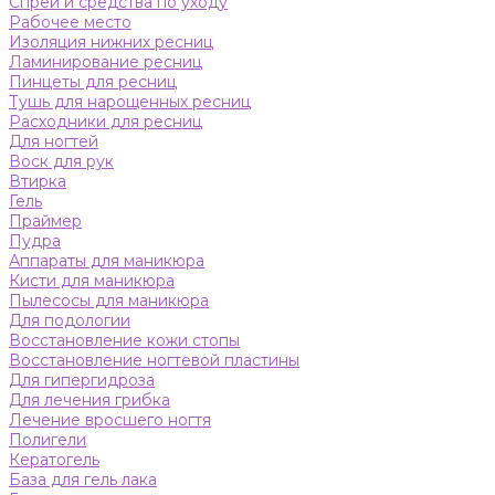
Спреи и средства по уходу
Рабочее место
Изоляция нижних ресниц
Ламинирование ресниц
Пинцеты для ресниц
Тушь для нарощенных ресниц
Расходники для ресниц
Для ногтей
Воск для рук
Втирка
Гель
Праймер
Пудра
Аппараты для маникюра
Кисти для маникюра
Пылесосы для маникюра
Для подологии
Восстановление кожи стопы
Восстановление ногтевой пластины
Для гипергидроза
Для лечения грибка
Лечение вросшего ногтя
Полигели
Кератогель
База для гель лака