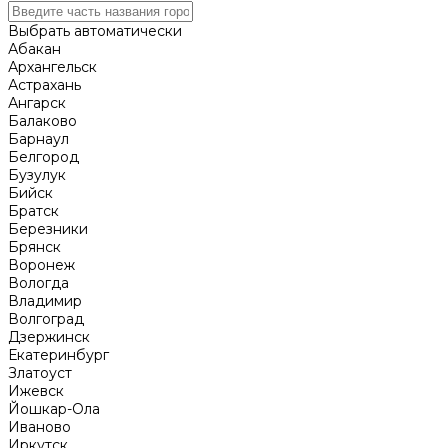
Выбрать автоматически
Абакан
Архангельск
Астрахань
Ангарск
Балаково
Барнаул
Белгород
Бузулук
Бийск
Братск
Березники
Брянск
Воронеж
Вологда
Владимир
Волгоград
Дзержинск
Екатеринбург
Златоуст
Ижевск
Йошкар-Ола
Иваново
Иркутск