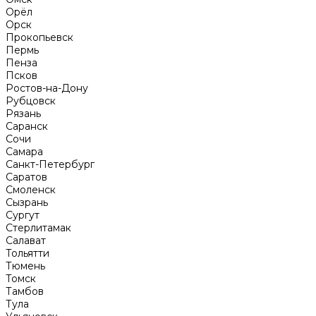
Орёл
Орск
Прокопьевск
Пермь
Пенза
Псков
Ростов-на-Дону
Рубцовск
Рязань
Саранск
Сочи
Самара
Санкт-Петербург
Саратов
Смоленск
Сызрань
Сургут
Стерлитамак
Салават
Тольятти
Тюмень
Томск
Тамбов
Тула