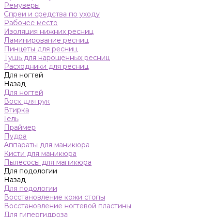
Ремуверы
Спреи и средства по уходу
Рабочее место
Изоляция нижних ресниц
Ламинирование ресниц
Пинцеты для ресниц
Тушь для нарощенных ресниц
Расходники для ресниц
Для ногтей
Назад
Для ногтей
Воск для рук
Втирка
Гель
Праймер
Пудра
Аппараты для маникюра
Кисти для маникюра
Пылесосы для маникюра
Для подологии
Назад
Для подологии
Восстановление кожи стопы
Восстановление ногтевой пластины
Для гипергидроза