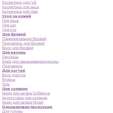
Косметика для губ
Косметика для лица
Косметика для глаз
Уход за кожей
Для лица
Для ног
Для рук
Для бровей
Ламинирование бровей
Препараты для бровей
Воск для бровей
Для ресниц
Ресницы
Клей для наращивания ресниц
Препараты
Для ногтей
Воск для рук
Втирка
Гель
Для солярия
Крем для загара SolBianca
Аксессуары для солярия
Крем для загара Moxie
Одноразовая продукция
Для головы