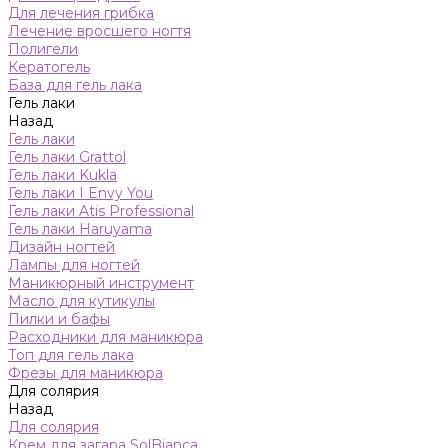
Для лечения грибка
Лечение вросшего ногтя
Полигели
Кератогель
База для гель лака
Гель лаки
Назад
Гель лаки
Гель лаки Grattol
Гель лаки Kukla
Гель лаки I Envy You
Гель лаки Atis Professional
Гель лаки Haruyama
Дизайн ногтей
Лампы для ногтей
Маникюрный инструмент
Масло для кутикулы
Пилки и бафы
Расходники для маникюра
Топ для гель лака
Фрезы для маникюра
Для солярия
Назад
Для солярия
Крем для загара SolBianca