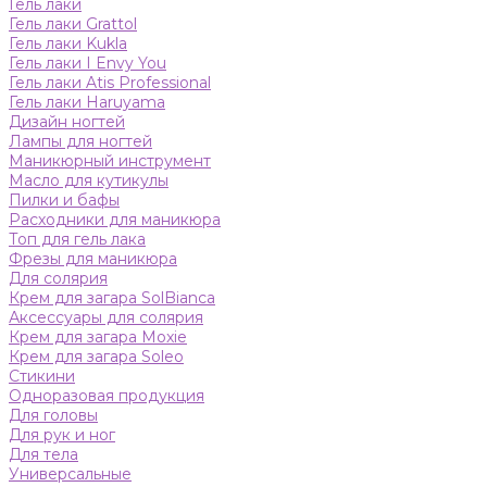
Гель лаки
Гель лаки Grattol
Гель лаки Kukla
Гель лаки I Envy You
Гель лаки Atis Professional
Гель лаки Haruyama
Дизайн ногтей
Лампы для ногтей
Маникюрный инструмент
Масло для кутикулы
Пилки и бафы
Расходники для маникюра
Топ для гель лака
Фрезы для маникюра
Для солярия
Крем для загара SolBianca
Аксессуары для солярия
Крем для загара Moxie
Крем для загара Soleo
Стикини
Одноразовая продукция
Для головы
Для рук и ног
Для тела
Универсальные