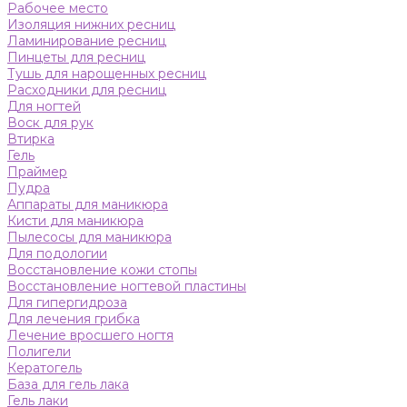
Рабочее место
Изоляция нижних ресниц
Ламинирование ресниц
Пинцеты для ресниц
Тушь для нарощенных ресниц
Расходники для ресниц
Для ногтей
Воск для рук
Втирка
Гель
Праймер
Пудра
Аппараты для маникюра
Кисти для маникюра
Пылесосы для маникюра
Для подологии
Восстановление кожи стопы
Восстановление ногтевой пластины
Для гипергидроза
Для лечения грибка
Лечение вросшего ногтя
Полигели
Кератогель
База для гель лака
Гель лаки