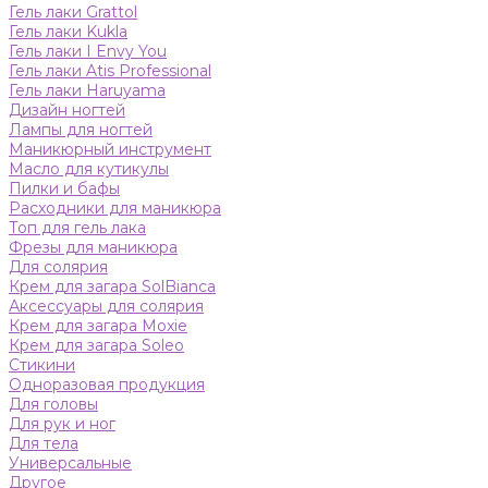
Гель лаки Grattol
Гель лаки Kukla
Гель лаки I Envy You
Гель лаки Atis Professional
Гель лаки Haruyama
Дизайн ногтей
Лампы для ногтей
Маникюрный инструмент
Масло для кутикулы
Пилки и бафы
Расходники для маникюра
Топ для гель лака
Фрезы для маникюра
Для солярия
Крем для загара SolBianca
Аксессуары для солярия
Крем для загара Moxie
Крем для загара Soleo
Стикини
Одноразовая продукция
Для головы
Для рук и ног
Для тела
Универсальные
Другое