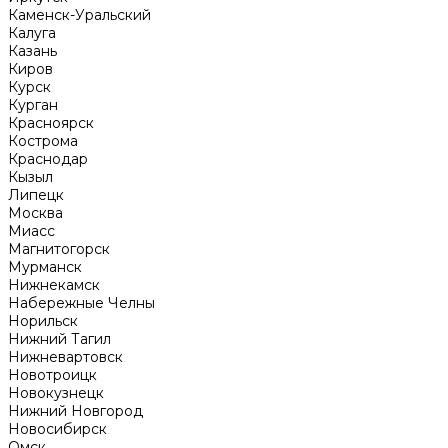
Каменск-Уральский
Калуга
Казань
Киров
Курск
Курган
Красноярск
Кострома
Краснодар
Кызыл
Липецк
Москва
Миасс
Магнитогорск
Мурманск
Нижнекамск
Набережные Челны
Норильск
Нижний Тагил
Нижневартовск
Новотроицк
Новокузнецк
Нижний Новгород
Новосибирск
Омск