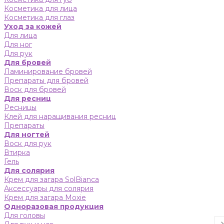
Косметика для лица
Косметика для глаз
Уход за кожей
Для лица
Для ног
Для рук
Для бровей
Ламинирование бровей
Препараты для бровей
Воск для бровей
Для ресниц
Ресницы
Клей для наращивания ресниц
Препараты
Для ногтей
Воск для рук
Втирка
Гель
Для солярия
Крем для загара SolBianca
Аксессуары для солярия
Крем для загара Moxie
Одноразовая продукция
Для головы