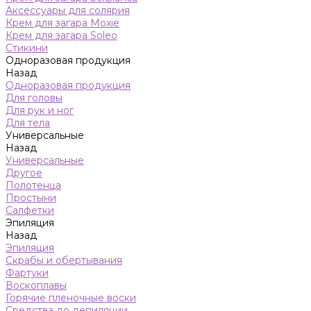
Аксессуары для солярия
Крем для загара Moxie
Крем для загара Soleo
Стикини
Одноразовая продукция
Назад
Одноразовая продукция
Для головы
Для рук и ног
Для тела
Универсальные
Назад
Универсальные
Другое
Полотенца
Простыни
Салфетки
Эпиляция
Назад
Эпиляция
Скрабы и обертывания
Фартуки
Воскоплавы
Горячие пленочные воски
Средства до депиляции