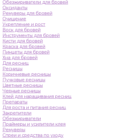
Обезжириватели для бровей
Оксиданты
Ремуверы для бровей
Очищение
Укрепление и рост
Воск для бровей
Инструменты для бровей
Кисти для бровей
Краска для бровей
Пинцеты для бровей
Хна для бровей
Для ресниц
Ресницы
Коричневые ресницы
Пучковые ресницы
Цветные ресницы
Черные ресницы
Клей для наращивания ресниц
Препараты
Для роста и питания ресниц
Закрепители
Обезжириватели
Праймеры и усилители клея
Ремуверы
Спреи и средства по уходу