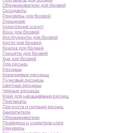
Препараты для бровей
Обезжириватели для бровей
Оксиданты
Ремуверы для бровей
Очищение
Укрепление и рост
Воск для бровей
Инструменты для бровей
Кисти для бровей
Краска для бровей
Пинцеты для бровей
Хна для бровей
Для ресниц
Ресницы
Коричневые ресницы
Пучковые ресницы
Цветные ресницы
Черные ресницы
Клей для наращивания ресниц
Препараты
Для роста и питания ресниц
Закрепители
Обезжириватели
Праймеры и усилители клея
Ремуверы