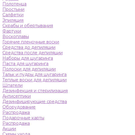
Полотенца
Простыни
Салфетки
Эпиляция
Скрабы и обертывания
Фартуки
Воскоплавы
Горячие пленочные воски
Средства до депиляции
Средства после депиляции
Наборы для шугаринга
Паста для шугаринга
Полоски для депиляции
Тальк и пудры для шугаринга
Теплые воски для депиляции
Шпатели
Дезинфекция и стерилизация
Антисептики
Дезинфицирующие средства
Оборудование
Распродажа
Подарочные карты
Распродажа
Акции
Схемы ухода