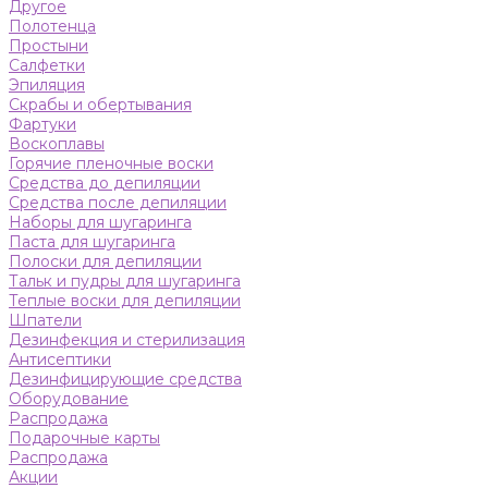
Другое
Полотенца
Простыни
Салфетки
Эпиляция
Скрабы и обертывания
Фартуки
Воскоплавы
Горячие пленочные воски
Средства до депиляции
Средства после депиляции
Наборы для шугаринга
Паста для шугаринга
Полоски для депиляции
Тальк и пудры для шугаринга
Теплые воски для депиляции
Шпатели
Дезинфекция и стерилизация
Антисептики
Дезинфицирующие средства
Оборудование
Распродажа
Подарочные карты
Распродажа
Акции