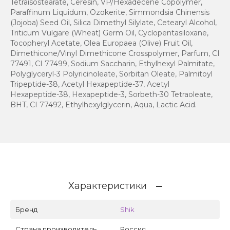
Tetraisostearate, Ceresin, VP/Hexadecene Copolymer,
Paraffinum Liquidum, Ozokerite, Simmondsia Chinensis
(Jojoba) Seed Oil, Silica Dimethyl Silylate, Cetearyl Alcohol,
Triticum Vulgare (Wheat) Germ Oil, Cyclopentasiloxane,
Tocopheryl Acetate, Olea Europaea (Olive) Fruit Oil,
Dimethicone/Vinyl Dimethicone Crosspolymer, Parfum, CI
77491, CI 77499, Sodium Saccharin, Ethylhexyl Palmitate,
Polyglyceryl-3 Polyricinoleate, Sorbitan Oleate, Palmitoyl
Tripeptide-38, Acetyl Hexapeptide-37, Acetyl
Hexapeptide-38, Hexapeptide-3, Sorbeth-30 Tetraoleate,
BHT, CI 77492, Ethylhexylglycerin, Aqua, Lactic Acid.
Характеристики
Бренд
Shik
Страна производитель
Россия