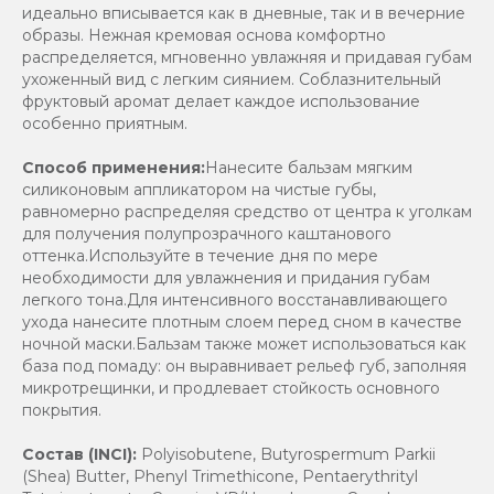
идеально вписывается как в дневные, так и в вечерние
образы. Нежная кремовая основа комфортно
распределяется, мгновенно увлажняя и придавая губам
ухоженный вид с легким сиянием. Соблазнительный
фруктовый аромат делает каждое использование
особенно приятным.
Способ применения:
Нанесите бальзам мягким
силиконовым аппликатором на чистые губы,
равномерно распределяя средство от центра к уголкам
для получения полупрозрачного каштанового
оттенка.Используйте в течение дня по мере
необходимости для увлажнения и придания губам
легкого тона.Для интенсивного восстанавливающего
ухода нанесите плотным слоем перед сном в качестве
ночной маски.Бальзам также может использоваться как
база под помаду: он выравнивает рельеф губ, заполняя
микротрещинки, и продлевает стойкость основного
покрытия.
Состав (INCI):
Polyisobutene, Butyrospermum Parkii
(Shea) Butter, Phenyl Trimethicone, Pentaerythrityl