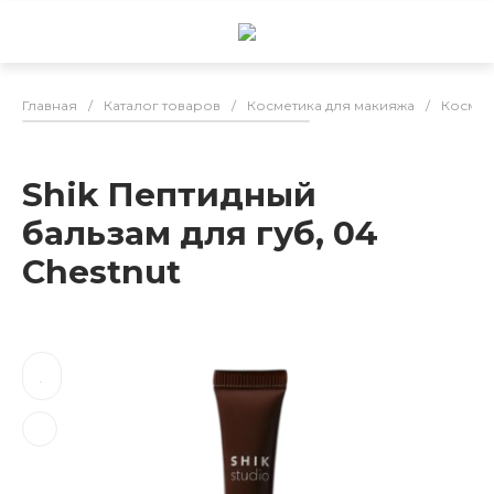
Главная
/
Каталог товаров
/
Косметика для макияжа
/
Космет
Shik Пептидный
бальзам для губ, 04
Chestnut