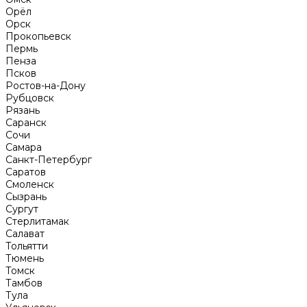
Орёл
Орск
Прокопьевск
Пермь
Пенза
Псков
Ростов-на-Дону
Рубцовск
Рязань
Саранск
Сочи
Самара
Санкт-Петербург
Саратов
Смоленск
Сызрань
Сургут
Стерлитамак
Салават
Тольятти
Тюмень
Томск
Тамбов
Тула