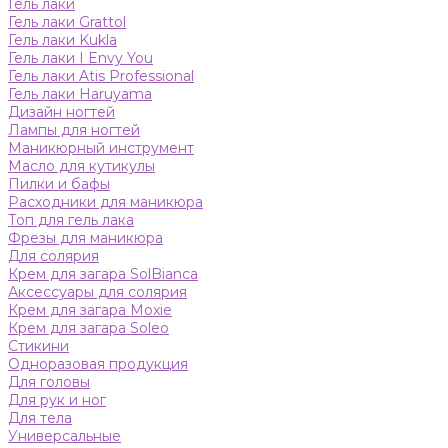
Гель лаки
Гель лаки Grattol
Гель лаки Kukla
Гель лаки I Envy You
Гель лаки Atis Professional
Гель лаки Haruyama
Дизайн ногтей
Лампы для ногтей
Маникюрный инструмент
Масло для кутикулы
Пилки и бафы
Расходники для маникюра
Топ для гель лака
Фрезы для маникюра
Для солярия
Крем для загара SolBianca
Аксессуары для солярия
Крем для загара Moxie
Крем для загара Soleo
Стикини
Одноразовая продукция
Для головы
Для рук и ног
Для тела
Универсальные