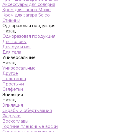
Аксессуары для солярия
Крем для загара Moxie
Крем для загара Soleo
Стикини
Одноразовая продукция
Назад
Одноразовая продукция
Для головы
Для рук и ног
Для тела
Универсальные
Назад
Универсальные
Другое
Полотенца
Простыни
Салфетки
Эпиляция
Назад
Эпиляция
Скрабы и обертывания
Фартуки
Воскоплавы
Горячие пленочные воски
Средства до депиляции