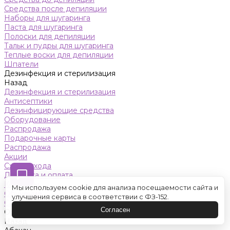
Средства после депиляции
Наборы для шугаринга
Паста для шугаринга
Полоски для депиляции
Тальк и пудры для шугаринга
Теплые воски для депиляции
Шпатели
Дезинфекция и стерилизация
Назад
Дезинфекция и стерилизация
Антисептики
Дезинфицирующие средства
Оборудование
Распродажа
Подарочные карты
Распродажа
Акции
Схемы ухода
Доставка и оплата
Контакты
Мы используем cookie для анализа посещаемости сайта и
Обучение
улучшения сервиса в соответствии с ФЗ-152.
Салон красоты
Согласен
Оренбург
Назад