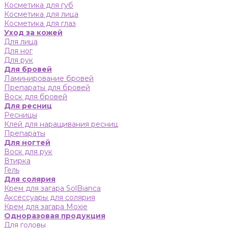
Косметика для губ
Косметика для лица
Косметика для глаз
Уход за кожей
Для лица
Для ног
Для рук
Для бровей
Ламинирование бровей
Препараты для бровей
Воск для бровей
Для ресниц
Ресницы
Клей для наращивания ресниц
Препараты
Для ногтей
Воск для рук
Втирка
Гель
Для солярия
Крем для загара SolBianca
Аксессуары для солярия
Крем для загара Moxie
Одноразовая продукция
Для головы