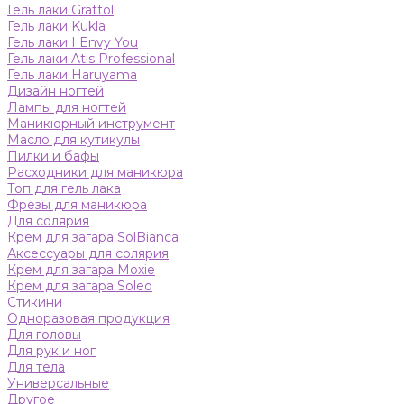
Гель лаки Grattol
Гель лаки Kukla
Гель лаки I Envy You
Гель лаки Atis Professional
Гель лаки Haruyama
Дизайн ногтей
Лампы для ногтей
Маникюрный инструмент
Масло для кутикулы
Пилки и бафы
Расходники для маникюра
Топ для гель лака
Фрезы для маникюра
Для солярия
Крем для загара SolBianca
Аксессуары для солярия
Крем для загара Moxie
Крем для загара Soleo
Стикини
Одноразовая продукция
Для головы
Для рук и ног
Для тела
Универсальные
Другое