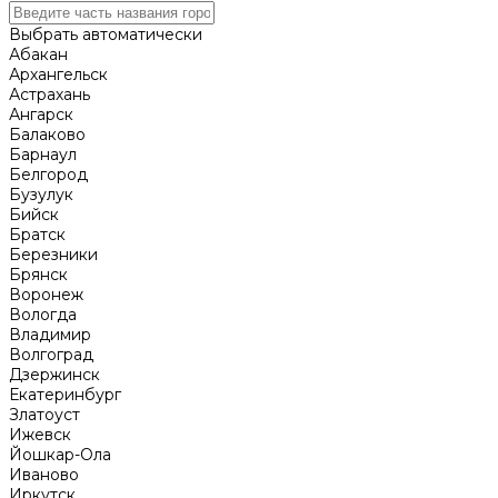
Выбрать автоматически
Абакан
Архангельск
Астрахань
Ангарск
Балаково
Барнаул
Белгород
Бузулук
Бийск
Братск
Березники
Брянск
Воронеж
Вологда
Владимир
Волгоград
Дзержинск
Екатеринбург
Златоуст
Ижевск
Йошкар-Ола
Иваново
Иркутск