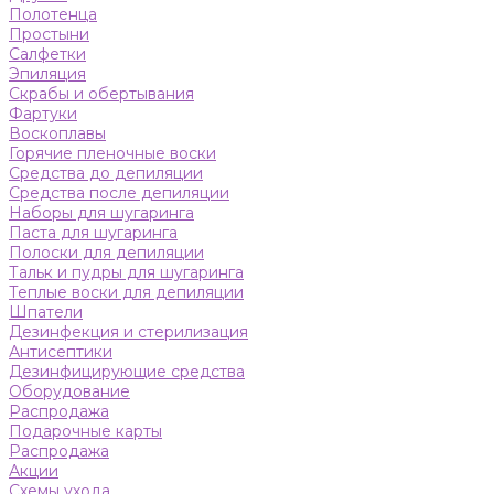
Полотенца
Простыни
Салфетки
Эпиляция
Скрабы и обертывания
Фартуки
Воскоплавы
Горячие пленочные воски
Средства до депиляции
Средства после депиляции
Наборы для шугаринга
Паста для шугаринга
Полоски для депиляции
Тальк и пудры для шугаринга
Теплые воски для депиляции
Шпатели
Дезинфекция и стерилизация
Антисептики
Дезинфицирующие средства
Оборудование
Распродажа
Подарочные карты
Распродажа
Акции
Схемы ухода