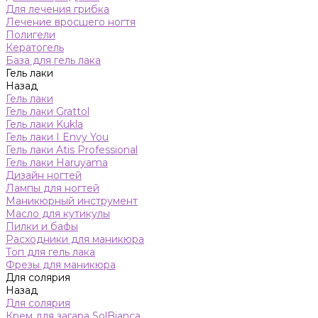
Для лечения грибка
Лечение вросшего ногтя
Полигели
Кератогель
База для гель лака
Гель лаки
Назад
Гель лаки
Гель лаки Grattol
Гель лаки Kukla
Гель лаки I Envy You
Гель лаки Atis Professional
Гель лаки Haruyama
Дизайн ногтей
Лампы для ногтей
Маникюрный инструмент
Масло для кутикулы
Пилки и бафы
Расходники для маникюра
Топ для гель лака
Фрезы для маникюра
Для солярия
Назад
Для солярия
Крем для загара SolBianca