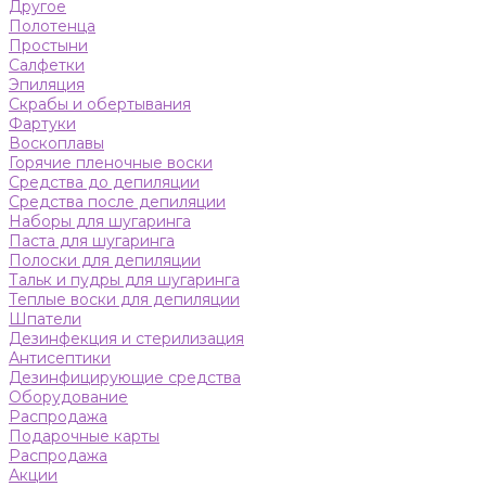
Другое
Полотенца
Простыни
Салфетки
Эпиляция
Скрабы и обертывания
Фартуки
Воскоплавы
Горячие пленочные воски
Средства до депиляции
Средства после депиляции
Наборы для шугаринга
Паста для шугаринга
Полоски для депиляции
Тальк и пудры для шугаринга
Теплые воски для депиляции
Шпатели
Дезинфекция и стерилизация
Антисептики
Дезинфицирующие средства
Оборудование
Распродажа
Подарочные карты
Распродажа
Акции