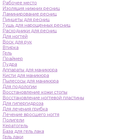
Рабочее место
Изоляция нижних ресниц
Ламинирование ресниц
Пинцеты для ресниц
Тушь для нарощенных ресниц
Расходники для ресниц
Для ногтей
Воск для рук
Втирка
Гель
Праймер
Пудра
Аппараты для маникюра
Кисти для маникюра
Пылесосы для маникюра
Для подологии
Восстановление кожи стопы
Восстановление ногтевой пластины
Для гипергидроза
Для лечения грибка
Лечение вросшего ногтя
Полигели
Кератогель
База для гель лака
Гель лаки