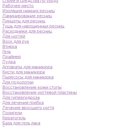
Спреи и средства по уходу
Рабочее место
Изоляция нижних ресниц
Ламинирование ресниц
Пинцеты для ресниц
Тушь для нарощенных ресниц
Расходники для ресниц
Для ногтей
Воск для рук
Втирка
Гель
Праймер
Пудра
Аппараты для маникюра
Кисти для маникюра
Пылесосы для маникюра
Для подологии
Восстановление кожи стопы
Восстановление ногтевой пластины
Для гипергидроза
Для лечения грибка
Лечение вросшего ногтя
Полигели
Кератогель
База для гель лака