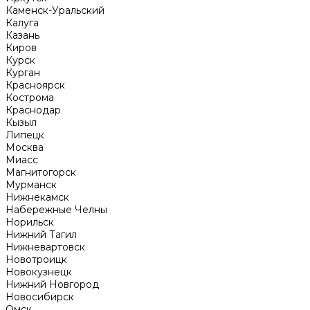
Каменск-Уральский
Калуга
Казань
Киров
Курск
Курган
Красноярск
Кострома
Краснодар
Кызыл
Липецк
Москва
Миасс
Магнитогорск
Мурманск
Нижнекамск
Набережные Челны
Норильск
Нижний Тагил
Нижневартовск
Новотроицк
Новокузнецк
Нижний Новгород
Новосибирск
Омск