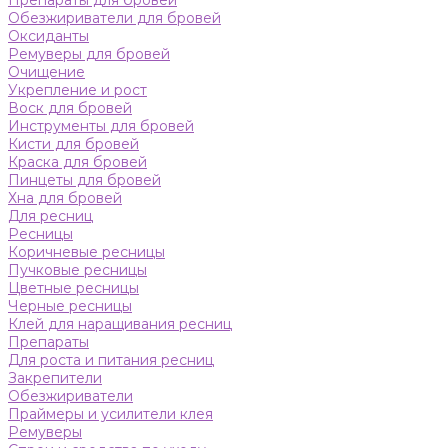
Препараты для бровей
Обезжириватели для бровей
Оксиданты
Ремуверы для бровей
Очищение
Укрепление и рост
Воск для бровей
Инструменты для бровей
Кисти для бровей
Краска для бровей
Пинцеты для бровей
Хна для бровей
Для ресниц
Ресницы
Коричневые ресницы
Пучковые ресницы
Цветные ресницы
Черные ресницы
Клей для наращивания ресниц
Препараты
Для роста и питания ресниц
Закрепители
Обезжириватели
Праймеры и усилители клея
Ремуверы