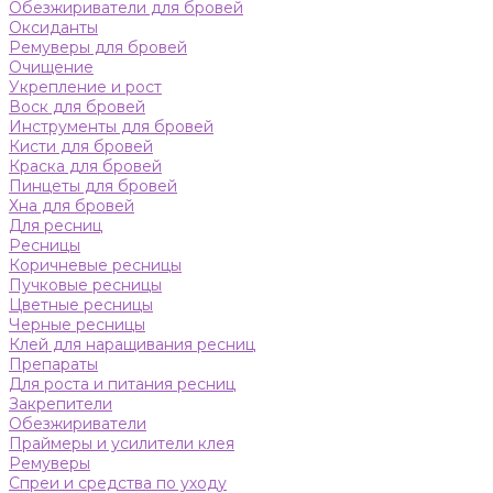
Обезжириватели для бровей
Оксиданты
Ремуверы для бровей
Очищение
Укрепление и рост
Воск для бровей
Инструменты для бровей
Кисти для бровей
Краска для бровей
Пинцеты для бровей
Хна для бровей
Для ресниц
Ресницы
Коричневые ресницы
Пучковые ресницы
Цветные ресницы
Черные ресницы
Клей для наращивания ресниц
Препараты
Для роста и питания ресниц
Закрепители
Обезжириватели
Праймеры и усилители клея
Ремуверы
Спреи и средства по уходу