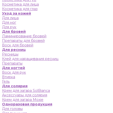
Косметика для лица
Косметика для глаз
Уход за кожей
Для лица
Для ног
Для рук
Для бровей
Ламинирование бровей
Препараты для бровей
Воск для бровей
Для ресниц
Ресницы
Клей для наращивания ресниц
Препараты
Для ногтей
Воск для рук
Втирка
Гель
Для солярия
Крем для загара SolBianca
Аксессуары для солярия
Крем для загара Moxie
Одноразовая продукция
Для головы