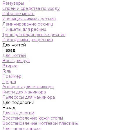
Ремуверы
Спреи и средства по уходу
Рабочее место
Изоляция нижних ресниц
Ламинирование ресниц
Пинцеты для ресниц
Тушь для нарощенных ресниц
Расходники для ресниц
Для ногтей
Назад
Для ногтей
Воск для рук
Втирка
Гель
Праймер
Пудра
Аппараты для маникюра
Кисти для маникюра
Пылесосы для маникюра
Для подологии
Назад
Для подологии
Восстановление кожи стопы
Восстановление ногтевой пластины
Для гипергидроза