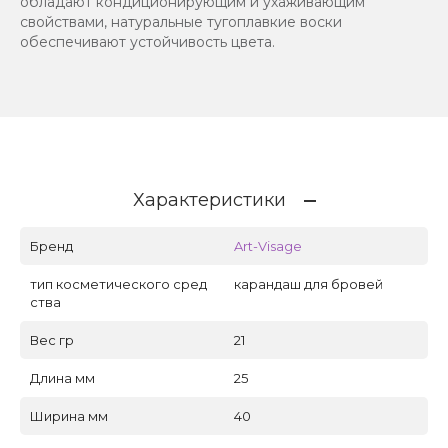
обладают кондиционирующим и ухаживающим
свойствами, натуральные тугоплавкие воски
обеспечивают устойчивость цвета.
Характеристики
Бренд
Art-Visage
тип косметического сред
карандаш для бровей
ства
Вес гр
21
Длина мм
25
Ширина мм
40