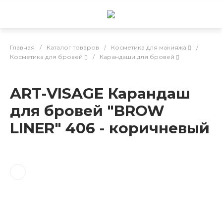
Главная
/
Каталог товаров
/
Косметика для макияжа
/
Косметика для бровей
/
Карандаши для бровей
ART-VISAGE Карандаш
для бровей "BROW
LINER" 406 - коричневый