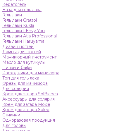
Кератогель
База для гель лака
Гель лаки
Гель лаки Grattol
Гель лаки Kukla
Гель лаки I Envy You
Гель лаки Atis Professional
Гель лаки Haruyama
Дизайн ногтей
Лампы для ногтей
Маникюрный инструмент
Масло для кутикулы
Пилки и бафы
Расходники для маникюра
Топ для гель лака
Фрезы для маникюра
Для солярия
Крем для загара SolBianca
Аксессуары для солярия
Крем для загара Moxie
Крем для загара Soleo
Стикини
Одноразовая продукция
Для головы
Для рук и ног