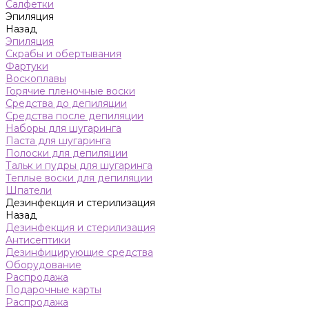
Салфетки
Эпиляция
Назад
Эпиляция
Скрабы и обертывания
Фартуки
Воскоплавы
Горячие пленочные воски
Средства до депиляции
Средства после депиляции
Наборы для шугаринга
Паста для шугаринга
Полоски для депиляции
Тальк и пудры для шугаринга
Теплые воски для депиляции
Шпатели
Дезинфекция и стерилизация
Назад
Дезинфекция и стерилизация
Антисептики
Дезинфицирующие средства
Оборудование
Распродажа
Подарочные карты
Распродажа