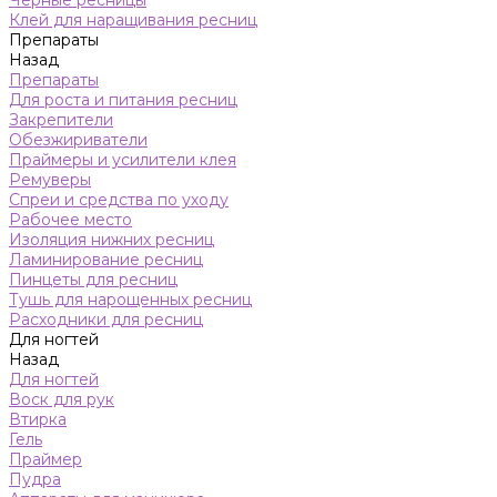
Черные ресницы
Клей для наращивания ресниц
Препараты
Назад
Препараты
Для роста и питания ресниц
Закрепители
Обезжириватели
Праймеры и усилители клея
Ремуверы
Спреи и средства по уходу
Рабочее место
Изоляция нижних ресниц
Ламинирование ресниц
Пинцеты для ресниц
Тушь для нарощенных ресниц
Расходники для ресниц
Для ногтей
Назад
Для ногтей
Воск для рук
Втирка
Гель
Праймер
Пудра