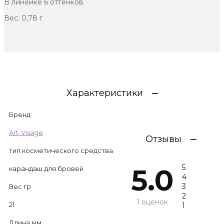
В линейке 6 оттенков.
Вес: 0,78 г
Характеристики
Бренд
Art-Visage
Отзывы
тип косметического средства
5
5.0
карандаш для бровей
4
3
Вес гр
2
1 оценок
21
1
Длина мм