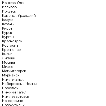
Йошкар-Ола
Иваново
Иркутск
Каменск-Уральский
Калуга
Казань
Киров
Курск
Курган
Красноярск
Кострома
Краснодар
Кызыл
Липецк
Москва
Миасс
Магнитогорск
Мурманск
Нижнекамск
Набережные Челны
Норильск
Нижний Тагил
Нижневартовск
Новотроицк
Новокузнецк