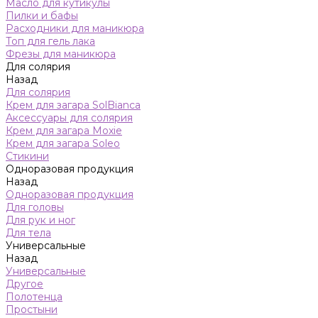
Масло для кутикулы
Пилки и бафы
Расходники для маникюра
Топ для гель лака
Фрезы для маникюра
Для солярия
Назад
Для солярия
Крем для загара SolBianca
Аксессуары для солярия
Крем для загара Moxie
Крем для загара Soleo
Стикини
Одноразовая продукция
Назад
Одноразовая продукция
Для головы
Для рук и ног
Для тела
Универсальные
Назад
Универсальные
Другое
Полотенца
Простыни