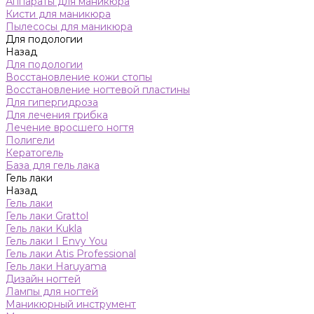
Аппараты для маникюра
Кисти для маникюра
Пылесосы для маникюра
Для подологии
Назад
Для подологии
Восстановление кожи стопы
Восстановление ногтевой пластины
Для гипергидроза
Для лечения грибка
Лечение вросшего ногтя
Полигели
Кератогель
База для гель лака
Гель лаки
Назад
Гель лаки
Гель лаки Grattol
Гель лаки Kukla
Гель лаки I Envy You
Гель лаки Atis Professional
Гель лаки Haruyama
Дизайн ногтей
Лампы для ногтей
Маникюрный инструмент