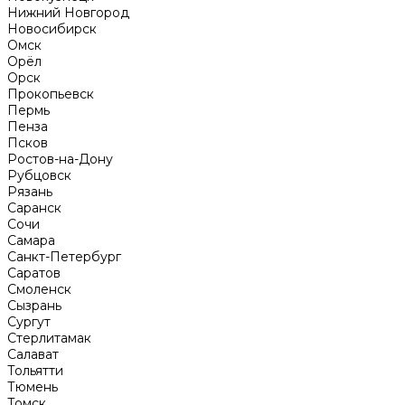
Нижний Новгород
Новосибирск
Омск
Орёл
Орск
Прокопьевск
Пермь
Пенза
Псков
Ростов-на-Дону
Рубцовск
Рязань
Саранск
Сочи
Самара
Санкт-Петербург
Саратов
Смоленск
Сызрань
Сургут
Стерлитамак
Салават
Тольятти
Тюмень
Томск