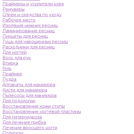
Праймеры и усилители клея
Ремуверы
Спреи и средства по уходу
Рабочее место
Изоляция нижних ресниц
Ламинирование ресниц
Пинцеты для ресниц
Тушь для нарощенных ресниц
Расходники для ресниц
Для ногтей
Воск для рук
Втирка
Гель
Праймер
Пудра
Аппараты для маникюра
Кисти для маникюра
Пылесосы для маникюра
Для подологии
Восстановление кожи стопы
Восстановление ногтевой пластины
Для гипергидроза
Для лечения грибка
Лечение вросшего ногтя
Полигели