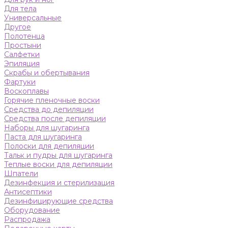
Для тела
Универсальные
Другое
Полотенца
Простыни
Салфетки
Эпиляция
Скрабы и обертывания
Фартуки
Воскоплавы
Горячие пленочные воски
Средства до депиляции
Средства после депиляции
Наборы для шугаринга
Паста для шугаринга
Полоски для депиляции
Тальк и пудры для шугаринга
Теплые воски для депиляции
Шпатели
Дезинфекция и стерилизация
Антисептики
Дезинфицирующие средства
Оборудование
Распродажа