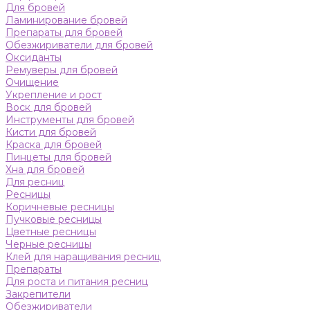
Для бровей
Ламинирование бровей
Препараты для бровей
Обезжириватели для бровей
Оксиданты
Ремуверы для бровей
Очищение
Укрепление и рост
Воск для бровей
Инструменты для бровей
Кисти для бровей
Краска для бровей
Пинцеты для бровей
Хна для бровей
Для ресниц
Ресницы
Коричневые ресницы
Пучковые ресницы
Цветные ресницы
Черные ресницы
Клей для наращивания ресниц
Препараты
Для роста и питания ресниц
Закрепители
Обезжириватели