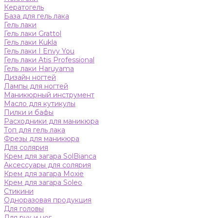
Кератогель
База для гель лака
Гель лаки
Гель лаки Grattol
Гель лаки Kukla
Гель лаки I Envy You
Гель лаки Atis Professional
Гель лаки Haruyama
Дизайн ногтей
Лампы для ногтей
Маникюрный инструмент
Масло для кутикулы
Пилки и бафы
Расходники для маникюра
Топ для гель лака
Фрезы для маникюра
Для солярия
Крем для загара SolBianca
Аксессуары для солярия
Крем для загара Moxie
Крем для загара Soleo
Стикини
Одноразовая продукция
Для головы
Для рук и ног