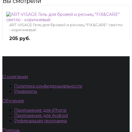
Вы смотрели
ART-VISAGE Гель для бровей и ресниц "FIX&CARE" светло
- коричневый
205 руб.
О компании
Политика конфиденциальности
Реквизиты
Обучение
Приложение для iPhone
Приложение для Android
Реферальная программа
Помощь