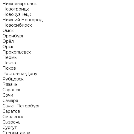
Нижневартовск
Новотроицк
Новокузнецк
Нижний Новгород
Новосибирск
Омск
Оренбург
Орёл
Орск
Прокопьевск
Пермь
Пенза
Псков
Ростов-на-Дону
Рубцовск
Рязань
Саранск
Сочи
Самара
Санкт-Петербург
Саратов
Смоленск
Сызрань
Сургут
Стерлитамак