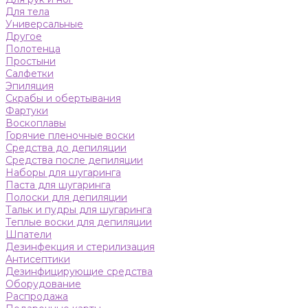
Для тела
Универсальные
Другое
Полотенца
Простыни
Салфетки
Эпиляция
Скрабы и обертывания
Фартуки
Воскоплавы
Горячие пленочные воски
Средства до депиляции
Средства после депиляции
Наборы для шугаринга
Паста для шугаринга
Полоски для депиляции
Тальк и пудры для шугаринга
Теплые воски для депиляции
Шпатели
Дезинфекция и стерилизация
Антисептики
Дезинфицирующие средства
Оборудование
Распродажа