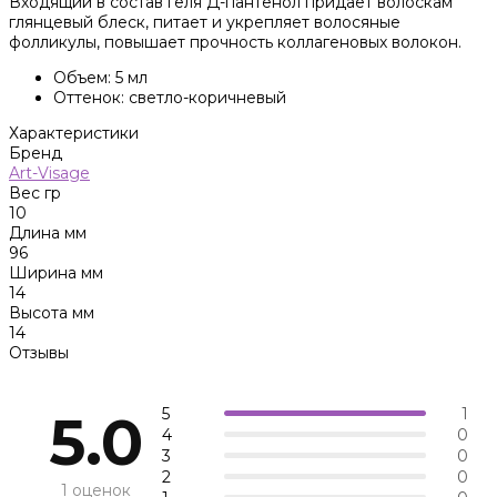
Входящий в состав геля Д-пантенол придает волоскам
глянцевый блеск, питает и укрепляет волосяные
фолликулы, повышает прочность коллагеновых волокон.
Объем: 5 мл
Оттенок: светло-коричневый
Характеристики
Бренд
Art-Visage
Вес гр
10
Длина мм
96
Ширина мм
14
Высота мм
14
Отзывы
5
1
5.0
4
0
3
0
2
0
1 оценок