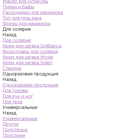
Масло для кутикулы
Пилки и бафы
Расходники для маникюра
Топ для гель лака
Фрезы для маникюра
Для солярия
Назад
Для солярия
Крем для загара SolBianca
Аксессуары для солярия
Крем для загара Moxie
Крем для загара Soleo
Стикини
Одноразовая продукция
Назад
Одноразовая продукция
Для головы
Для рук и ног
Для тела
Универсальные
Назад
Универсальные
Другое
Полотенца
Простыни