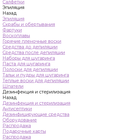
Салфетки
Эпиляция
Назад
Эпиляция
Скрабы и обертывания
Фартуки
Воскоплавы
Горячие пленочные воски
Средства до депиляции
Средства после депиляции
Наборы для шугаринга
Паста для шугаринга
Полоски для депиляции
Тальк и пудры для шугаринга
Теплые воски для депиляции
Шпатели
Дезинфекция и стерилизация
Назад
Дезинфекция и стерилизация
Антисептики
Дезинфицирующие средства
Оборудование
Распродажа
Подарочные карты
Распродажа