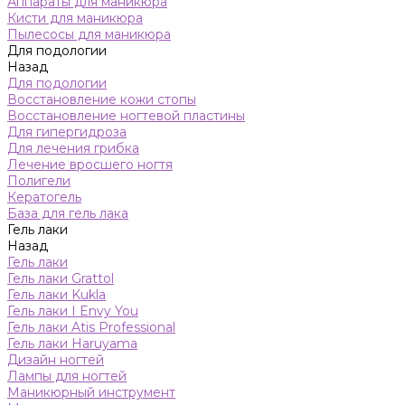
Аппараты для маникюра
Кисти для маникюра
Пылесосы для маникюра
Для подологии
Назад
Для подологии
Восстановление кожи стопы
Восстановление ногтевой пластины
Для гипергидроза
Для лечения грибка
Лечение вросшего ногтя
Полигели
Кератогель
База для гель лака
Гель лаки
Назад
Гель лаки
Гель лаки Grattol
Гель лаки Kukla
Гель лаки I Envy You
Гель лаки Atis Professional
Гель лаки Haruyama
Дизайн ногтей
Лампы для ногтей
Маникюрный инструмент