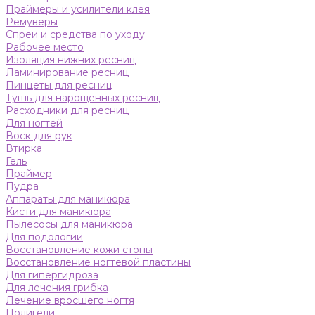
Праймеры и усилители клея
Ремуверы
Спреи и средства по уходу
Рабочее место
Изоляция нижних ресниц
Ламинирование ресниц
Пинцеты для ресниц
Тушь для нарощенных ресниц
Расходники для ресниц
Для ногтей
Воск для рук
Втирка
Гель
Праймер
Пудра
Аппараты для маникюра
Кисти для маникюра
Пылесосы для маникюра
Для подологии
Восстановление кожи стопы
Восстановление ногтевой пластины
Для гипергидроза
Для лечения грибка
Лечение вросшего ногтя
Полигели