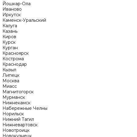
Йошкар-Ола
Иваново
Иркутск
Каменск-Уральский
Калуга
Казань
Киров
Курск
Курган
Красноярск
Кострома
Краснодар
Кызыл
Липецк
Москва
Миасс
Магнитогорск
Мурманск
Нижнекамск
Набережные Челны
Норильск
Нижний Тагил
Нижневартовск
Новотроицк
Новокузнецк