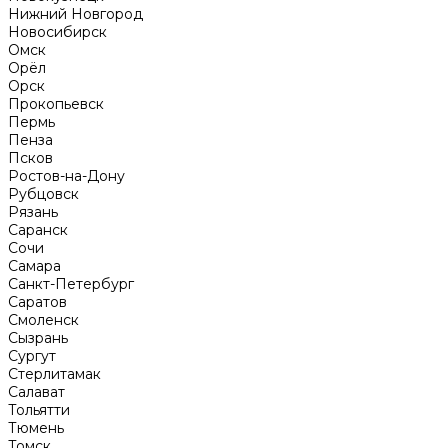
Нижний Новгород
Новосибирск
Омск
Орёл
Орск
Прокопьевск
Пермь
Пенза
Псков
Ростов-на-Дону
Рубцовск
Рязань
Саранск
Сочи
Самара
Санкт-Петербург
Саратов
Смоленск
Сызрань
Сургут
Стерлитамак
Салават
Тольятти
Тюмень
Томск