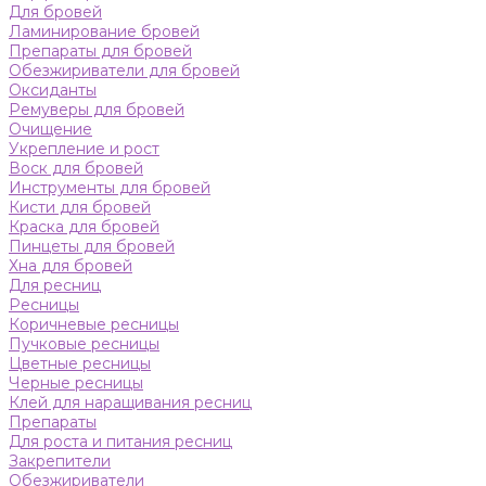
Для бровей
Ламинирование бровей
Препараты для бровей
Обезжириватели для бровей
Оксиданты
Ремуверы для бровей
Очищение
Укрепление и рост
Воск для бровей
Инструменты для бровей
Кисти для бровей
Краска для бровей
Пинцеты для бровей
Хна для бровей
Для ресниц
Ресницы
Коричневые ресницы
Пучковые ресницы
Цветные ресницы
Черные ресницы
Клей для наращивания ресниц
Препараты
Для роста и питания ресниц
Закрепители
Обезжириватели