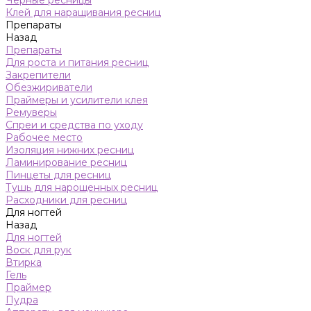
Черные ресницы
Клей для наращивания ресниц
Препараты
Назад
Препараты
Для роста и питания ресниц
Закрепители
Обезжириватели
Праймеры и усилители клея
Ремуверы
Спреи и средства по уходу
Рабочее место
Изоляция нижних ресниц
Ламинирование ресниц
Пинцеты для ресниц
Тушь для нарощенных ресниц
Расходники для ресниц
Для ногтей
Назад
Для ногтей
Воск для рук
Втирка
Гель
Праймер
Пудра