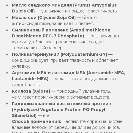
Масло сладкого миндаля (Prunus Amygdalus
Dulcis Oil)
— увлажняет и придает эластичность.
Масло сои (Glycine Soja Oil)
— богато
антиоксидантами, защищает и питает.
Силиконовый комплекс (Amodimethicone,
Dimethicone PEG-7 Phosphate)
— разглаживает
кутикулу, облегчает расчесывание, создает
термозащитный барьер.
Поликватерниум-37 (Polyquaternium-37)
—
кондиционирует, придает гладкость и облегчает
укладку.
Ацетамид MEA и лактамид MEA (Acetamide MEA,
Lactamide MEA)
— увлажняют и поддерживают
гидробаланс.
Ксилоза (Xylose)
— природный увлажнитель,
усиливает проникновение активных веществ.
Гидролизованный растительный протеин
(Hydrolyzed Vegetable Protein PG-Propyl
Silanetriol)
— вос
Способ применения:
Распылите спрей на чистые
влажные волосы от середины длины до кончиков.