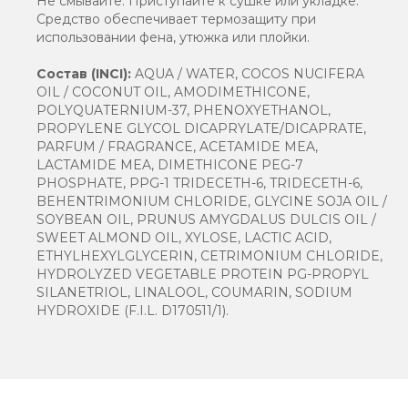
Не смывайте. Приступайте к сушке или укладке.
Средство обеспечивает термозащиту при
использовании фена, утюжка или плойки.
Состав (INCI):
AQUA / WATER, COCOS NUCIFERA
OIL / COCONUT OIL, AMODIMETHICONE,
POLYQUATERNIUM-37, PHENOXYETHANOL,
PROPYLENE GLYCOL DICAPRYLATE/DICAPRATE,
PARFUM / FRAGRANCE, ACETAMIDE MEA,
LACTAMIDE MEA, DIMETHICONE PEG-7
PHOSPHATE, PPG-1 TRIDECETH-6, TRIDECETH-6,
BEHENTRIMONIUM CHLORIDE, GLYCINE SOJA OIL /
SOYBEAN OIL, PRUNUS AMYGDALUS DULCIS OIL /
SWEET ALMOND OIL, XYLOSE, LACTIC ACID,
ETHYLHEXYLGLYCERIN, CETRIMONIUM CHLORIDE,
HYDROLYZED VEGETABLE PROTEIN PG-PROPYL
SILANETRIOL, LINALOOL, COUMARIN, SODIUM
HYDROXIDE (F.I.L. D170511/1).