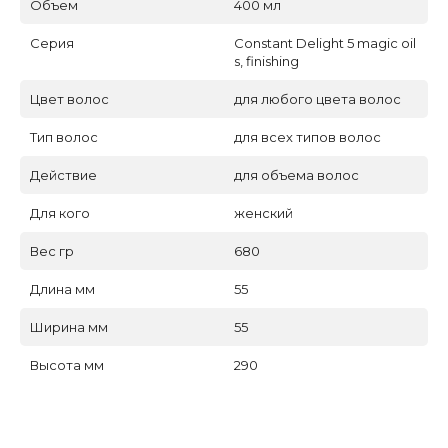
Объем
400 мл
Серия
Constant Delight 5 magic oil
s, finishing
Цвет волос
для любого цвета волос
Тип волос
для всех типов волос
Действие
для объема волос
Для кого
женский
Вес гр
680
Длина мм
55
Ширина мм
55
Высота мм
290