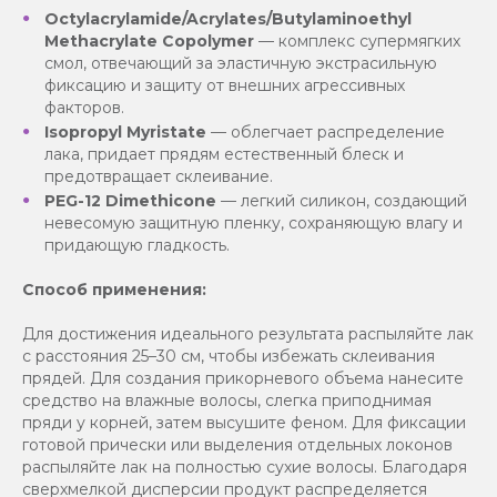
Octylacrylamide/Acrylates/Butylaminoethyl
Methacrylate Copolymer
— комплекс супермягких
смол, отвечающий за эластичную экстрасильную
фиксацию и защиту от внешних агрессивных
факторов.
Isopropyl Myristate
— облегчает распределение
лака, придает прядям естественный блеск и
предотвращает склеивание.
PEG-12 Dimethicone
— легкий силикон, создающий
невесомую защитную пленку, сохраняющую влагу и
придающую гладкость.
Способ применения:
Для достижения идеального результата распыляйте лак
с расстояния 25–30 см, чтобы избежать склеивания
прядей. Для создания прикорневого объема нанесите
средство на влажные волосы, слегка приподнимая
пряди у корней, затем высушите феном. Для фиксации
готовой прически или выделения отдельных локонов
распыляйте лак на полностью сухие волосы. Благодаря
сверхмелкой дисперсии продукт распределяется