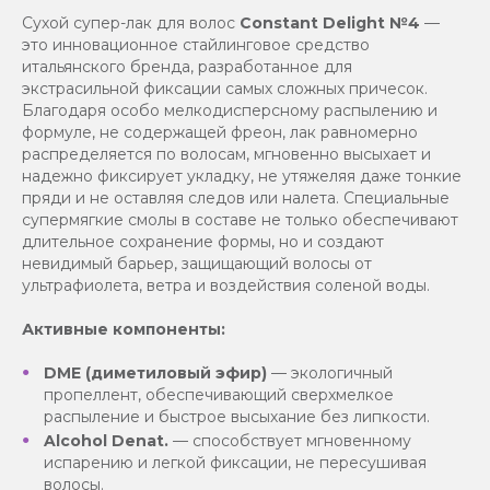
Сухой супер-лак для волос
Constant Delight №4
—
это инновационное стайлинговое средство
итальянского бренда, разработанное для
экстрасильной фиксации самых сложных причесок.
Благодаря особо мелкодисперсному распылению и
формуле, не содержащей фреон, лак равномерно
распределяется по волосам, мгновенно высыхает и
надежно фиксирует укладку, не утяжеляя даже тонкие
пряди и не оставляя следов или налета. Специальные
супермягкие смолы в составе не только обеспечивают
длительное сохранение формы, но и создают
невидимый барьер, защищающий волосы от
ультрафиолета, ветра и воздействия соленой воды.
Активные компоненты:
DME (диметиловый эфир)
— экологичный
пропеллент, обеспечивающий сверхмелкое
распыление и быстрое высыхание без липкости.
Alcohol Denat.
— способствует мгновенному
испарению и легкой фиксации, не пересушивая
волосы.