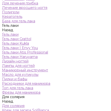
Для лечения грибка
Лечение вросшего ногтя
Полигели
Кератогель
База для гель лака
Гель лаки
Назад
Гель лаки
Гель лаки Grattol
Гель лаки Kukla
Гель лаки I Envy You
Гель лаки Atis Professional
Гель лаки Haruyama
Дизайн ногтей
Лампы для ногтей
Маникюрный инструмент
Масло для кутикулы
Пилки и бафы
Расходники для маникюра
Топ для гель лака
Фрезы для маникюра
Для солярия
Назад
Для солярия
Крем для загара SolBianca