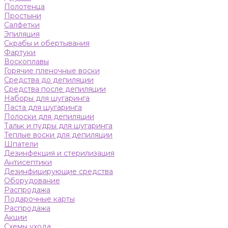
Полотенца
Простыни
Салфетки
Эпиляция
Скрабы и обертывания
Фартуки
Воскоплавы
Горячие пленочные воски
Средства до депиляции
Средства после депиляции
Наборы для шугаринга
Паста для шугаринга
Полоски для депиляции
Тальк и пудры для шугаринга
Теплые воски для депиляции
Шпатели
Дезинфекция и стерилизация
Антисептики
Дезинфицирующие средства
Оборудование
Распродажа
Подарочные карты
Распродажа
Акции
Схемы ухода