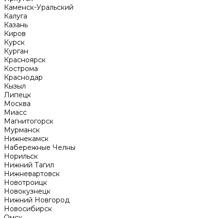
Каменск-Уральский
Калуга
Казань
Киров
Курск
Курган
Красноярск
Кострома
Краснодар
Кызыл
Липецк
Москва
Миасс
Магнитогорск
Мурманск
Нижнекамск
Набережные Челны
Норильск
Нижний Тагил
Нижневартовск
Новотроицк
Новокузнецк
Нижний Новгород
Новосибирск
Омск