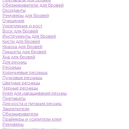
Препараты для бровей
Обезжириватели для бровей
Оксиданты
Ремуверы для бровей
Очищение
Укрепление и рост
Воск для бровей
Инструменты для бровей
Кисти для бровей
Краска для бровей
Пинцеты для бровей
Хна для бровей
Для ресниц
Ресницы
Коричневые ресницы
Пучковые ресницы
Цветные ресницы
Черные ресницы
Клей для наращивания ресниц
Препараты
Для роста и питания ресниц
Закрепители
Обезжириватели
Праймеры и усилители клея
Ремуверы