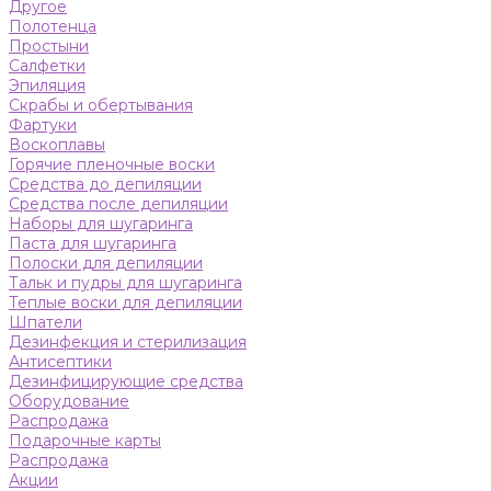
Другое
Полотенца
Простыни
Салфетки
Эпиляция
Скрабы и обертывания
Фартуки
Воскоплавы
Горячие пленочные воски
Средства до депиляции
Средства после депиляции
Наборы для шугаринга
Паста для шугаринга
Полоски для депиляции
Тальк и пудры для шугаринга
Теплые воски для депиляции
Шпатели
Дезинфекция и стерилизация
Антисептики
Дезинфицирующие средства
Оборудование
Распродажа
Подарочные карты
Распродажа
Акции