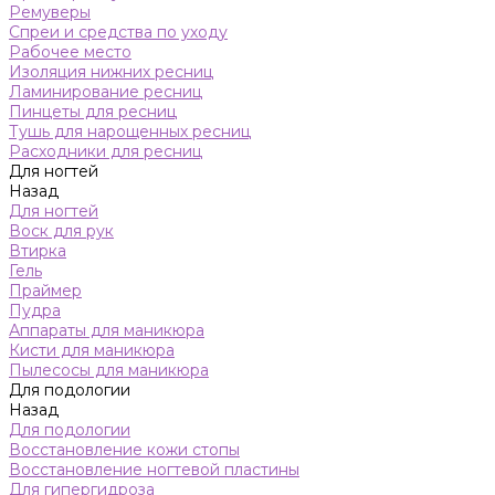
Ремуверы
Спреи и средства по уходу
Рабочее место
Изоляция нижних ресниц
Ламинирование ресниц
Пинцеты для ресниц
Тушь для нарощенных ресниц
Расходники для ресниц
Для ногтей
Назад
Для ногтей
Воск для рук
Втирка
Гель
Праймер
Пудра
Аппараты для маникюра
Кисти для маникюра
Пылесосы для маникюра
Для подологии
Назад
Для подологии
Восстановление кожи стопы
Восстановление ногтевой пластины
Для гипергидроза