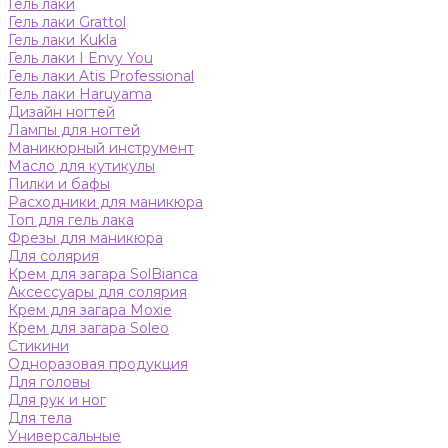
Гель лаки
Гель лаки Grattol
Гель лаки Kukla
Гель лаки I Envy You
Гель лаки Atis Professional
Гель лаки Haruyama
Дизайн ногтей
Лампы для ногтей
Маникюрный инструмент
Масло для кутикулы
Пилки и бафы
Расходники для маникюра
Топ для гель лака
Фрезы для маникюра
Для солярия
Крем для загара SolBianca
Аксессуары для солярия
Крем для загара Moxie
Крем для загара Soleo
Стикини
Одноразовая продукция
Для головы
Для рук и ног
Для тела
Универсальные