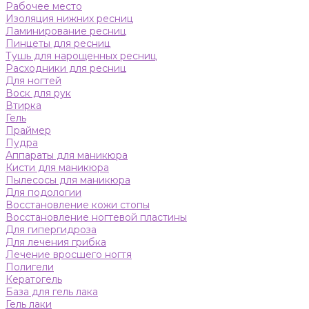
Рабочее место
Изоляция нижних ресниц
Ламинирование ресниц
Пинцеты для ресниц
Тушь для нарощенных ресниц
Расходники для ресниц
Для ногтей
Воск для рук
Втирка
Гель
Праймер
Пудра
Аппараты для маникюра
Кисти для маникюра
Пылесосы для маникюра
Для подологии
Восстановление кожи стопы
Восстановление ногтевой пластины
Для гипергидроза
Для лечения грибка
Лечение вросшего ногтя
Полигели
Кератогель
База для гель лака
Гель лаки