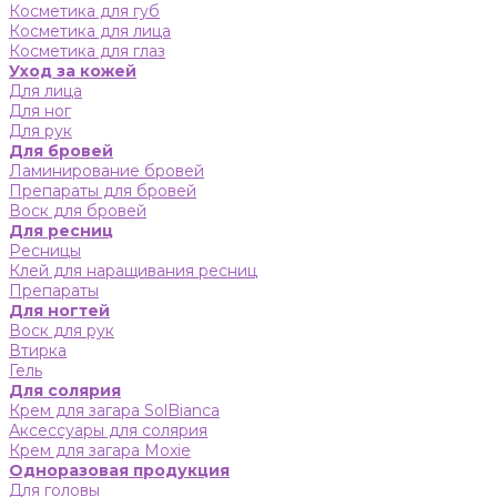
Косметика для губ
Косметика для лица
Косметика для глаз
Уход за кожей
Для лица
Для ног
Для рук
Для бровей
Ламинирование бровей
Препараты для бровей
Воск для бровей
Для ресниц
Ресницы
Клей для наращивания ресниц
Препараты
Для ногтей
Воск для рук
Втирка
Гель
Для солярия
Крем для загара SolBianca
Аксессуары для солярия
Крем для загара Moxie
Одноразовая продукция
Для головы