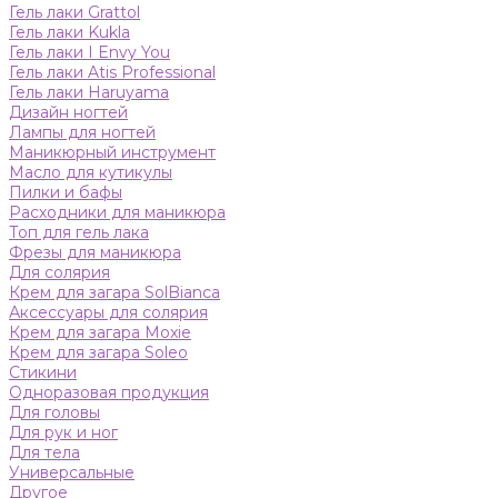
Гель лаки Grattol
Гель лаки Kukla
Гель лаки I Envy You
Гель лаки Atis Professional
Гель лаки Haruyama
Дизайн ногтей
Лампы для ногтей
Маникюрный инструмент
Масло для кутикулы
Пилки и бафы
Расходники для маникюра
Топ для гель лака
Фрезы для маникюра
Для солярия
Крем для загара SolBianca
Аксессуары для солярия
Крем для загара Moxie
Крем для загара Soleo
Стикини
Одноразовая продукция
Для головы
Для рук и ног
Для тела
Универсальные
Другое