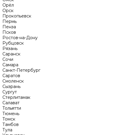
Орёл
Орск
Прокопьевск
Пермь
Пенза
Псков
Ростов-на-Дону
Рубцовск
Рязань
Саранск
Сочи
Самара
Санкт-Петербург
Саратов
Смоленск
Сызрань
Сургут
Стерлитамак
Салават
Тольятти
Тюмень
Томск
Тамбов
Тула