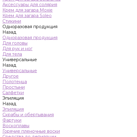
Аксессуары для солярия
Крем для загара Moxie
Крем для загара Soleo
Стикини
Одноразовая продукция
Назад
Одноразовая продукция
Для головы
Для рук и ног
Для тела
Универсальные
Назад
Универсальные
Другое
Полотенца
Простыни
Салфетки
Эпиляция
Назад
Эпиляция
Скрабы и обертывания
Фартуки
Воскоплавы
Горячие пленочные воски
Средства до депиляции