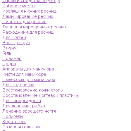
Спреи и средства по уходу
Рабочее место
Изоляция нижних ресниц
Ламинирование ресниц
Пинцеты для ресниц
Тушь для нарощенных ресниц
Расходники для ресниц
Для ногтей
Воск для рук
Втирка
Гель
Праймер
Пудра
Аппараты для маникюра
Кисти для маникюра
Пылесосы для маникюра
Для подологии
Восстановление кожи стопы
Восстановление ногтевой пластины
Для гипергидроза
Для лечения грибка
Лечение вросшего ногтя
Полигели
Кератогель
База для гель лака