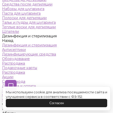
Средства после депиляции
Наборы для шугаринга
Паста для шугаринга
Полоски для депиляции
Тальк и пудры для шугаринга
Теплые воски для депиляции
Шпатели
Дезинфекция и стерилизация
Назад
Дезинфекция и стерилизация
Антисептики
Дезинфицирующие средства
Оборудование
Распродажа
Подарочные карты
Распродажа
Акции
Схемы ухода
Доставка и оплата
Контакты
Мы используем cookie для анализа посещаемости сайта и
Обучение
улучшения сервиса в соответствии с ФЗ-152.
Салон красоты
Согласен
Оренбург
Назад