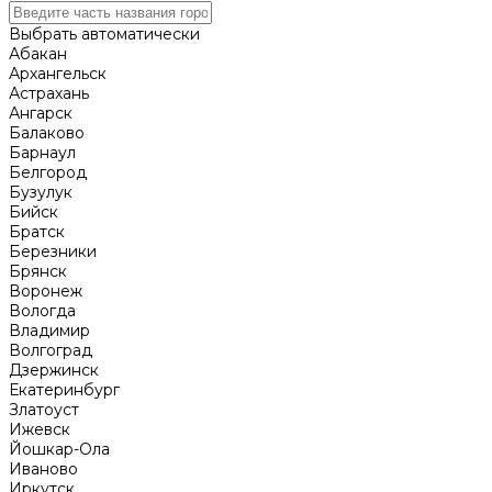
Выбрать автоматически
Абакан
Архангельск
Астрахань
Ангарск
Балаково
Барнаул
Белгород
Бузулук
Бийск
Братск
Березники
Брянск
Воронеж
Вологда
Владимир
Волгоград
Дзержинск
Екатеринбург
Златоуст
Ижевск
Йошкар-Ола
Иваново
Иркутск