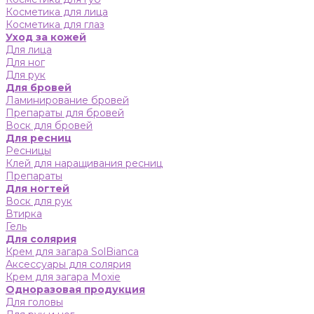
Косметика для лица
Косметика для глаз
Уход за кожей
Для лица
Для ног
Для рук
Для бровей
Ламинирование бровей
Препараты для бровей
Воск для бровей
Для ресниц
Ресницы
Клей для наращивания ресниц
Препараты
Для ногтей
Воск для рук
Втирка
Гель
Для солярия
Крем для загара SolBianca
Аксессуары для солярия
Крем для загара Moxie
Одноразовая продукция
Для головы