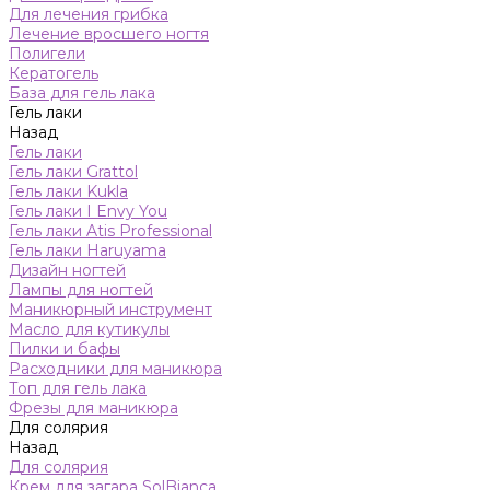
Для лечения грибка
Лечение вросшего ногтя
Полигели
Кератогель
База для гель лака
Гель лаки
Назад
Гель лаки
Гель лаки Grattol
Гель лаки Kukla
Гель лаки I Envy You
Гель лаки Atis Professional
Гель лаки Haruyama
Дизайн ногтей
Лампы для ногтей
Маникюрный инструмент
Масло для кутикулы
Пилки и бафы
Расходники для маникюра
Топ для гель лака
Фрезы для маникюра
Для солярия
Назад
Для солярия
Крем для загара SolBianca