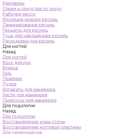
Ремуверы
Спреи и средства по уходу
Рабочее место
Изоляция нижних ресниц
Ламинирование ресниц
Пинцеты для ресниц
Тушь для нарощенных ресниц
Расходники для ресниц
Для ногтей
Назад
Для ногтей
Воск для рук
Втирка
Гель
Праймер
Пудра
Аппараты для маникюра
Кисти для маникюра
Пылесосы для маникюра
Для подологии
Назад
Для подологии
Восстановление кожи стопы
Восстановление ногтевой пластины
Для гипергидроза