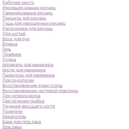
Рабочее место
Изоляция нижних ресниц
Ламинирование ресниц
Пинцеты для ресниц
Тушь для нарощенных ресниц
Расходники для ресниц
Для ногтей
Воск для рук
Втирка
Гель
Праймер
Пудра
Аппараты для маникюра
Кисти для маникюра
Пылесосы для маникюра
Для подологии
Восстановление кожи стопы
Восстановление ногтевой пластины
Для гипергидроза
Для лечения грибка
Лечение вросшего ногтя
Полигели
Кератогель
База для гель лака
Гель лаки