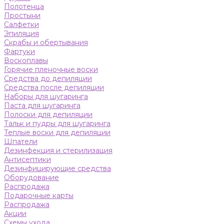
Полотенца
Простыни
Салфетки
Эпиляция
Скрабы и обертывания
Фартуки
Воскоплавы
Горячие пленочные воски
Средства до депиляции
Средства после депиляции
Наборы для шугаринга
Паста для шугаринга
Полоски для депиляции
Тальк и пудры для шугаринга
Теплые воски для депиляции
Шпатели
Дезинфекция и стерилизация
Антисептики
Дезинфицирующие средства
Оборудование
Распродажа
Подарочные карты
Распродажа
Акции
Схемы ухода