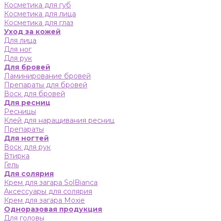
Косметика для губ
Косметика для лица
Косметика для глаз
Уход за кожей
Для лица
Для ног
Для рук
Для бровей
Ламинирование бровей
Препараты для бровей
Воск для бровей
Для ресниц
Ресницы
Клей для наращивания ресниц
Препараты
Для ногтей
Воск для рук
Втирка
Гель
Для солярия
Крем для загара SolBianca
Аксессуары для солярия
Крем для загара Moxie
Одноразовая продукция
Для головы