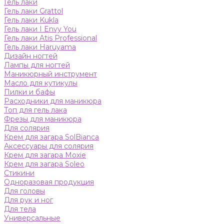
Гель лаки
Гель лаки Grattol
Гель лаки Kukla
Гель лаки I Envy You
Гель лаки Atis Professional
Гель лаки Haruyama
Дизайн ногтей
Лампы для ногтей
Маникюрный инструмент
Масло для кутикулы
Пилки и бафы
Расходники для маникюра
Топ для гель лака
Фрезы для маникюра
Для солярия
Крем для загара SolBianca
Аксессуары для солярия
Крем для загара Moxie
Крем для загара Soleo
Стикини
Одноразовая продукция
Для головы
Для рук и ног
Для тела
Универсальные