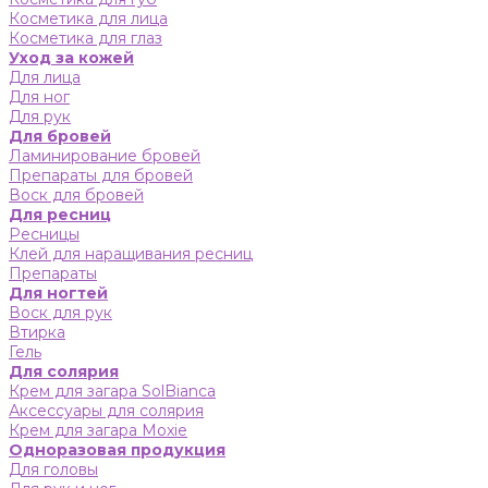
Косметика для лица
Косметика для глаз
Уход за кожей
Для лица
Для ног
Для рук
Для бровей
Ламинирование бровей
Препараты для бровей
Воск для бровей
Для ресниц
Ресницы
Клей для наращивания ресниц
Препараты
Для ногтей
Воск для рук
Втирка
Гель
Для солярия
Крем для загара SolBianca
Аксессуары для солярия
Крем для загара Moxie
Одноразовая продукция
Для головы