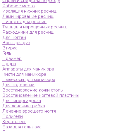
Спреи и средства по уходу
Рабочее место
Изоляция нижних ресниц
Ламинирование ресниц
Пинцеты для ресниц
Тушь для нарощенных ресниц
Расходники для ресниц
Для ногтей
Воск для рук
Втирка
Гель
Праймер
Пудра
Аппараты для маникюра
Кисти для маникюра
Пылесосы для маникюра
Для подологии
Восстановление кожи стопы
Восстановление ногтевой пластины
Для гипергидроза
Для лечения грибка
Лечение вросшего ногтя
Полигели
Кератогель
База для гель лака