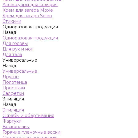
Аксессуары для солярия
Крем для загара Moxie
Крем для загара Soleo
Стикини
Одноразовая продукция
Назад
Одноразовая продукция
Для головы
Для рук и ног
Для тела
Универсальные
Назад
Универсальные
Другое
Полотенца
Простыни
Салфетки
Эпиляция
Назад
Эпиляция
Скрабы и обертывания
Фартуки
Воскоплавы
Горячие пленочные воски
Средства до депиляции