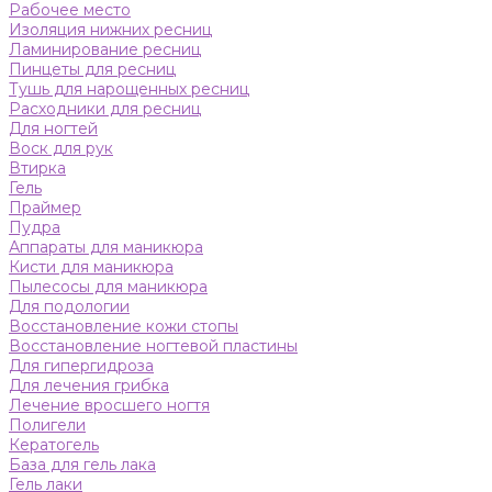
Рабочее место
Изоляция нижних ресниц
Ламинирование ресниц
Пинцеты для ресниц
Тушь для нарощенных ресниц
Расходники для ресниц
Для ногтей
Воск для рук
Втирка
Гель
Праймер
Пудра
Аппараты для маникюра
Кисти для маникюра
Пылесосы для маникюра
Для подологии
Восстановление кожи стопы
Восстановление ногтевой пластины
Для гипергидроза
Для лечения грибка
Лечение вросшего ногтя
Полигели
Кератогель
База для гель лака
Гель лаки