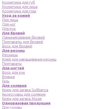
Косметика для губ
Косметика для лица
Косметика для глаз
Уход за кожей
Для лица
Для ног
Для рук
Для бровей
Ламинирование бровей
Препараты для бровей
Воск для бровей
Для ресниц
Ресницы
Клей для наращивания ресниц
Препараты
Для ногтей
Воск для рук
Втирка
Гель
Для солярия
Крем для загара SolBianca
Аксессуары для солярия
Крем для загара Moxie
Одноразовая продукция
Для головы