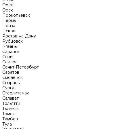
Орёл
Орск
Прокопьевск
Пермь
Пенза
Псков
Ростов-на-Дону
Рубцовск
Рязань
Саранск
Сочи
Самара
Санкт-Петербург
Саратов
Смоленск
Сызрань
Сургут
Стерлитамак
Салават
Тольятти
Тюмень
Томск
Тамбов
Тула