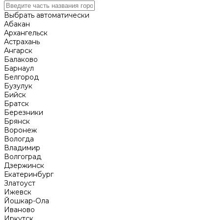
Выбрать автоматически
Абакан
Архангельск
Астрахань
Ангарск
Балаково
Барнаул
Белгород
Бузулук
Бийск
Братск
Березники
Брянск
Воронеж
Вологда
Владимир
Волгоград
Дзержинск
Екатеринбург
Златоуст
Ижевск
Йошкар-Ола
Иваново
Иркутск