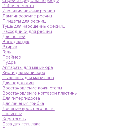
Спреи и средства по уходу
Рабочее место
Изоляция нижних ресниц
Ламинирование ресниц
Пинцеты для ресниц
Тушь для нарощенных ресниц
Расходники для ресниц
Для ногтей
Воск для рук
Втирка
Гель
Праймер
Пудра
Аппараты для маникюра
Кисти для маникюра
Пылесосы для маникюра
Для подологии
Восстановление кожи стопы
Восстановление ногтевой пластины
Для гипергидроза
Для лечения грибка
Лечение вросшего ногтя
Полигели
Кератогель
База для гель лака