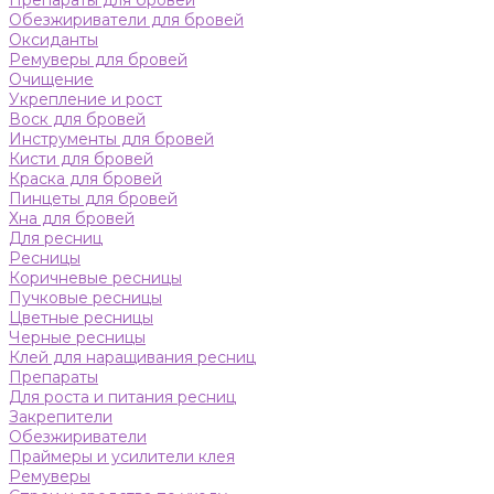
Препараты для бровей
Обезжириватели для бровей
Оксиданты
Ремуверы для бровей
Очищение
Укрепление и рост
Воск для бровей
Инструменты для бровей
Кисти для бровей
Краска для бровей
Пинцеты для бровей
Хна для бровей
Для ресниц
Ресницы
Коричневые ресницы
Пучковые ресницы
Цветные ресницы
Черные ресницы
Клей для наращивания ресниц
Препараты
Для роста и питания ресниц
Закрепители
Обезжириватели
Праймеры и усилители клея
Ремуверы