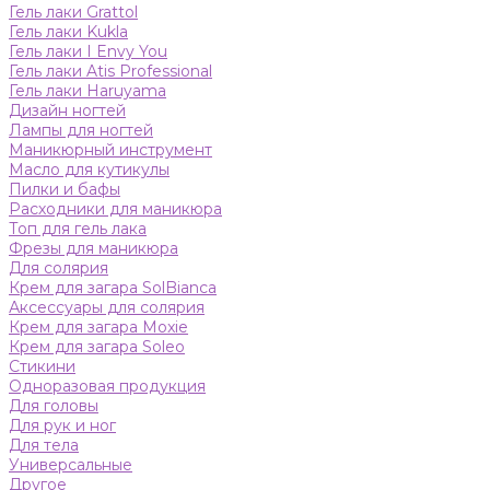
Гель лаки Grattol
Гель лаки Kukla
Гель лаки I Envy You
Гель лаки Atis Professional
Гель лаки Haruyama
Дизайн ногтей
Лампы для ногтей
Маникюрный инструмент
Масло для кутикулы
Пилки и бафы
Расходники для маникюра
Топ для гель лака
Фрезы для маникюра
Для солярия
Крем для загара SolBianca
Аксессуары для солярия
Крем для загара Moxie
Крем для загара Soleo
Стикини
Одноразовая продукция
Для головы
Для рук и ног
Для тела
Универсальные
Другое