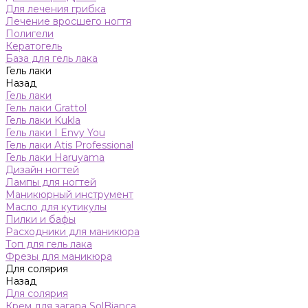
Для лечения грибка
Лечение вросшего ногтя
Полигели
Кератогель
База для гель лака
Гель лаки
Назад
Гель лаки
Гель лаки Grattol
Гель лаки Kukla
Гель лаки I Envy You
Гель лаки Atis Professional
Гель лаки Haruyama
Дизайн ногтей
Лампы для ногтей
Маникюрный инструмент
Масло для кутикулы
Пилки и бафы
Расходники для маникюра
Топ для гель лака
Фрезы для маникюра
Для солярия
Назад
Для солярия
Крем для загара SolBianca