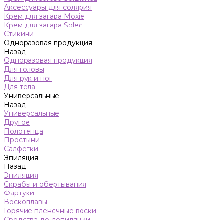
Аксессуары для солярия
Крем для загара Moxie
Крем для загара Soleo
Стикини
Одноразовая продукция
Назад
Одноразовая продукция
Для головы
Для рук и ног
Для тела
Универсальные
Назад
Универсальные
Другое
Полотенца
Простыни
Салфетки
Эпиляция
Назад
Эпиляция
Скрабы и обертывания
Фартуки
Воскоплавы
Горячие пленочные воски
Средства до депиляции