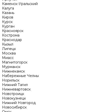
Каменск-Уральский
Калуга
Казань
Киров
Курск
Курган
Красноярск
Кострома
Краснодар
Кызыл
Липецк
Москва
Миасс
Магнитогорск
Мурманск
Нижнекамск
Набережные Челны
Норильск
Нижний Тагил
Нижневартовск
Новотроицк
Новокузнецк
Нижний Новгород
Новосибирск
Омск