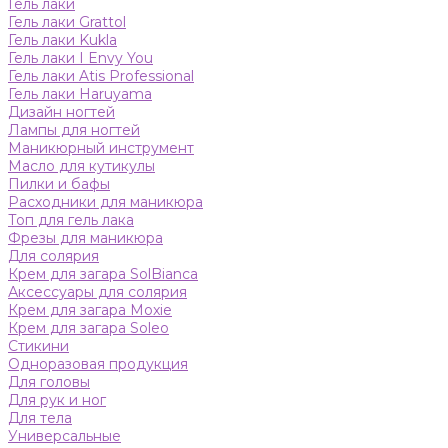
Гель лаки
Гель лаки Grattol
Гель лаки Kukla
Гель лаки I Envy You
Гель лаки Atis Professional
Гель лаки Haruyama
Дизайн ногтей
Лампы для ногтей
Маникюрный инструмент
Масло для кутикулы
Пилки и бафы
Расходники для маникюра
Топ для гель лака
Фрезы для маникюра
Для солярия
Крем для загара SolBianca
Аксессуары для солярия
Крем для загара Moxie
Крем для загара Soleo
Стикини
Одноразовая продукция
Для головы
Для рук и ног
Для тела
Универсальные