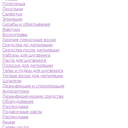
Полотенца
Простыни
Салфетки
Эпиляция
Скрабы и обертывания
Фартуки
Воскоплавы
Горячие пленочные воски
Средства до депиляции
Средства после депиляции
Наборы для шугаринга
Паста для шугаринга
Полоски для депиляции
Тальк и пудры для шугаринга
Теплые воски для депиляции
Шпатели
Дезинфекция и стерилизация
Антисептики
Дезинфицирующие средства
Оборудование
Распродажа
Подарочные карты
Распродажа
Акции
Схемы ухода