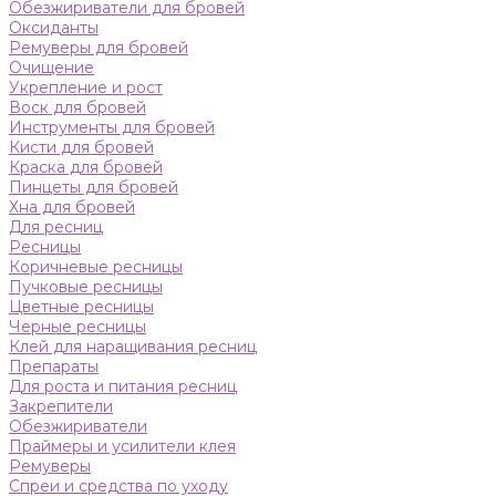
Обезжириватели для бровей
Оксиданты
Ремуверы для бровей
Очищение
Укрепление и рост
Воск для бровей
Инструменты для бровей
Кисти для бровей
Краска для бровей
Пинцеты для бровей
Хна для бровей
Для ресниц
Ресницы
Коричневые ресницы
Пучковые ресницы
Цветные ресницы
Черные ресницы
Клей для наращивания ресниц
Препараты
Для роста и питания ресниц
Закрепители
Обезжириватели
Праймеры и усилители клея
Ремуверы
Спреи и средства по уходу