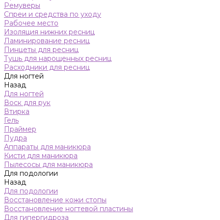
Ремуверы
Спреи и средства по уходу
Рабочее место
Изоляция нижних ресниц
Ламинирование ресниц
Пинцеты для ресниц
Тушь для нарощенных ресниц
Расходники для ресниц
Для ногтей
Назад
Для ногтей
Воск для рук
Втирка
Гель
Праймер
Пудра
Аппараты для маникюра
Кисти для маникюра
Пылесосы для маникюра
Для подологии
Назад
Для подологии
Восстановление кожи стопы
Восстановление ногтевой пластины
Для гипергидроза