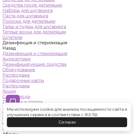
Средства после депиляции
Наборы для шугаринга
Паста для шугаринга
Полоски для депиляции
Тальк и пудры для шугаринга
Теплые воски для депиляции
Шпатели
Дезинфекция и стерилизация
Назад
Дезинфекция и стерилизация
Антисептики
Дезинфицирующие средства
Оборудование
Распродажа
Подарочные карты
Распродажа
Акции
Схемы ухода
Доставка и оплата
Контакты
Мы используем cookie для анализа посещаемости сайта и
Обучение
улучшения сервиса в соответствии с ФЗ-152.
Салон красоты
Согласен
Оренбург
Назад