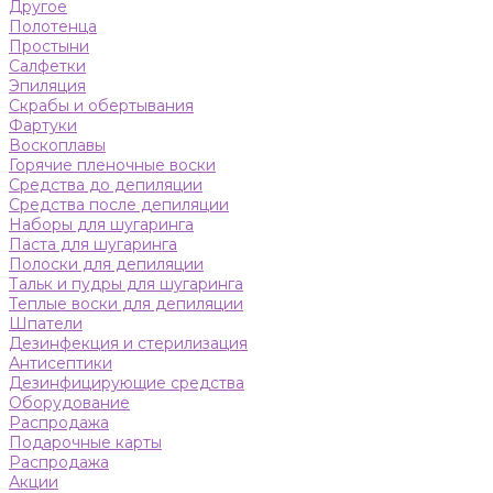
Другое
Полотенца
Простыни
Салфетки
Эпиляция
Скрабы и обертывания
Фартуки
Воскоплавы
Горячие пленочные воски
Средства до депиляции
Средства после депиляции
Наборы для шугаринга
Паста для шугаринга
Полоски для депиляции
Тальк и пудры для шугаринга
Теплые воски для депиляции
Шпатели
Дезинфекция и стерилизация
Антисептики
Дезинфицирующие средства
Оборудование
Распродажа
Подарочные карты
Распродажа
Акции