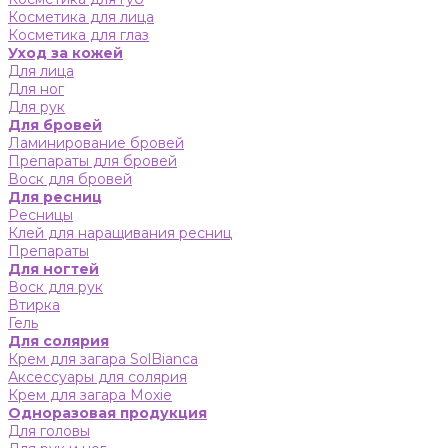
Косметика для лица
Косметика для глаз
Уход за кожей
Для лица
Для ног
Для рук
Для бровей
Ламинирование бровей
Препараты для бровей
Воск для бровей
Для ресниц
Ресницы
Клей для наращивания ресниц
Препараты
Для ногтей
Воск для рук
Втирка
Гель
Для солярия
Крем для загара SolBianca
Аксессуары для солярия
Крем для загара Moxie
Одноразовая продукция
Для головы