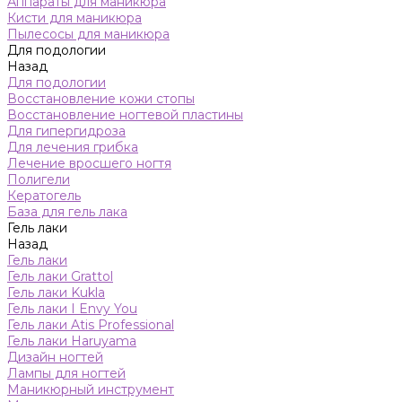
Аппараты для маникюра
Кисти для маникюра
Пылесосы для маникюра
Для подологии
Назад
Для подологии
Восстановление кожи стопы
Восстановление ногтевой пластины
Для гипергидроза
Для лечения грибка
Лечение вросшего ногтя
Полигели
Кератогель
База для гель лака
Гель лаки
Назад
Гель лаки
Гель лаки Grattol
Гель лаки Kukla
Гель лаки I Envy You
Гель лаки Atis Professional
Гель лаки Haruyama
Дизайн ногтей
Лампы для ногтей
Маникюрный инструмент