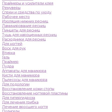
Праймеры и усилители клея
Ремуверы
Спреи и средства по уходу
Рабочее место
Изоляция нижних ресниц
Ламинирование ресниц
Пинцеты для ресниц
Тушь для нарощенных ресниц
Расходники для ресниц
Для ногтей
Воск для рук
Втирка
Гель
Праймер
Пудра
Аппараты для маникюра
Кисти для маникюра
Пылесосы для маникюра
Для подологии
Восстановление кожи стопы
Восстановление ногтевой пластины
Для гипергидроза
Для лечения грибка
Лечение вросшего ногтя
Полигели