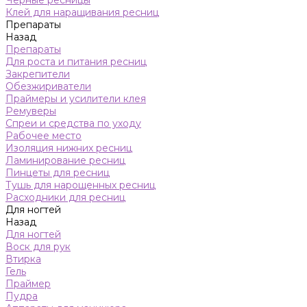
Черные ресницы
Клей для наращивания ресниц
Препараты
Назад
Препараты
Для роста и питания ресниц
Закрепители
Обезжириватели
Праймеры и усилители клея
Ремуверы
Спреи и средства по уходу
Рабочее место
Изоляция нижних ресниц
Ламинирование ресниц
Пинцеты для ресниц
Тушь для нарощенных ресниц
Расходники для ресниц
Для ногтей
Назад
Для ногтей
Воск для рук
Втирка
Гель
Праймер
Пудра