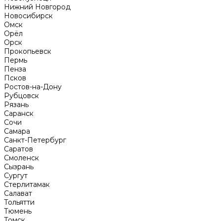
Нижний Новгород
Новосибирск
Омск
Орёл
Орск
Прокопьевск
Пермь
Пенза
Псков
Ростов-на-Дону
Рубцовск
Рязань
Саранск
Сочи
Самара
Санкт-Петербург
Саратов
Смоленск
Сызрань
Сургут
Стерлитамак
Салават
Тольятти
Тюмень
Томск