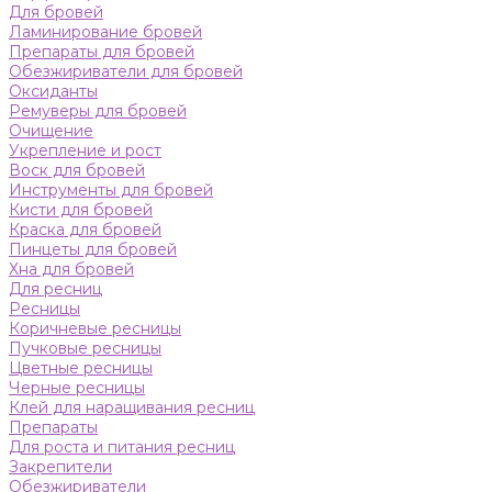
Для бровей
Ламинирование бровей
Препараты для бровей
Обезжириватели для бровей
Оксиданты
Ремуверы для бровей
Очищение
Укрепление и рост
Воск для бровей
Инструменты для бровей
Кисти для бровей
Краска для бровей
Пинцеты для бровей
Хна для бровей
Для ресниц
Ресницы
Коричневые ресницы
Пучковые ресницы
Цветные ресницы
Черные ресницы
Клей для наращивания ресниц
Препараты
Для роста и питания ресниц
Закрепители
Обезжириватели