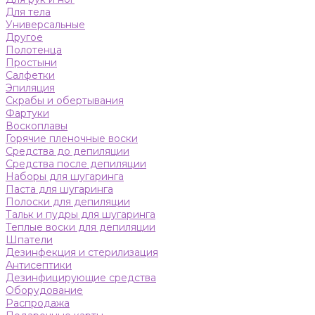
Для тела
Универсальные
Другое
Полотенца
Простыни
Салфетки
Эпиляция
Скрабы и обертывания
Фартуки
Воскоплавы
Горячие пленочные воски
Средства до депиляции
Средства после депиляции
Наборы для шугаринга
Паста для шугаринга
Полоски для депиляции
Тальк и пудры для шугаринга
Теплые воски для депиляции
Шпатели
Дезинфекция и стерилизация
Антисептики
Дезинфицирующие средства
Оборудование
Распродажа