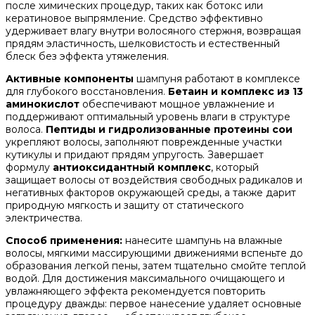
после химических процедур, таких как ботокс или
кератиновое выпрямление. Средство эффективно
удерживает влагу внутри волосяного стержня, возвращая
прядям эластичность, шелковистость и естественный
блеск без эффекта утяжеления.
Активные компоненты
шампуня работают в комплексе
для глубокого восстановления.
Бетаин и комплекс из 13
аминокислот
обеспечивают мощное увлажнение и
поддерживают оптимальный уровень влаги в структуре
волоса.
Пептиды и гидролизованные протеины сои
укрепляют волосы, заполняют поврежденные участки
кутикулы и придают прядям упругость. Завершает
формулу
антиоксидантный комплекс
, который
защищает волосы от воздействия свободных радикалов и
негативных факторов окружающей среды, а также дарит
природную мягкость и защиту от статического
электричества.
Способ применения:
нанесите шампунь на влажные
волосы, мягкими массирующими движениями вспеньте до
образования легкой пены, затем тщательно смойте теплой
водой. Для достижения максимального очищающего и
увлажняющего эффекта рекомендуется повторить
процедуру дважды: первое нанесение удаляет основные