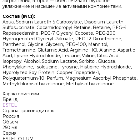
загрязнения, второе — обеспечивает глубокое
увлажнение и насыщение активными компонентами.
Состав (INCI):
Aqua, Sodium Laureth-5 Carboxylate, Disodium Laureth
Sulfosuccinate, Cocamidopropyl Betaine, Betaine, PEG-4
Rapeseedamine, PEG-7 Glyceryl Cocoate, PEG-200
Hydrogenated Glyceryl Palmate, PEG-12 Dimethicone,
Panthenol, Glycine, Glycerin, PEG-400, Mannitol,
Tromethamine, Glutamic Acid, Arginine HCl, Alanine, Aspartic
Acid, Lysine Hydrochloride, Leucine, Valine, Citric Acid,
Isopropyl Alcohol, Sodium Lactate, Sorbitol, Glucose,
Phenylalanine, Isoleucine, Tyrosine, Histidine Hydrochloride,
Hydrolyzed Soy Protein, Copper Tripeptide-1,
Polyquaternium-10, Parfum, Magnesium Ascorbyl Phosphate,
Methylchloroisothiazolinone, Methylisothiazolinone.
Характеристики
Бренд
ESTEL
Страна производитель
Россия
Объем
250 мл
Серия
ESTEL OTIUM