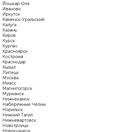
Йошкар-Ола
Иваново
Иркутск
Каменск-Уральский
Калуга
Казань
Киров
Курск
Курган
Красноярск
Кострома
Краснодар
Кызыл
Липецк
Москва
Миасс
Магнитогорск
Мурманск
Нижнекамск
Набережные Челны
Норильск
Нижний Тагил
Нижневартовск
Новотроицк
Новокузнецк