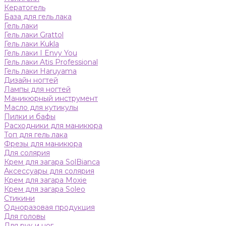
Кератогель
База для гель лака
Гель лаки
Гель лаки Grattol
Гель лаки Kukla
Гель лаки I Envy You
Гель лаки Atis Professional
Гель лаки Haruyama
Дизайн ногтей
Лампы для ногтей
Маникюрный инструмент
Масло для кутикулы
Пилки и бафы
Расходники для маникюра
Топ для гель лака
Фрезы для маникюра
Для солярия
Крем для загара SolBianca
Аксессуары для солярия
Крем для загара Moxie
Крем для загара Soleo
Стикини
Одноразовая продукция
Для головы
Для рук и ног