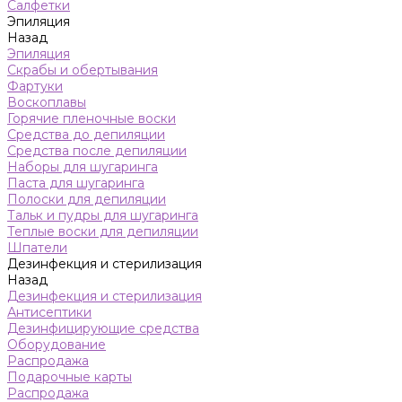
Салфетки
Эпиляция
Назад
Эпиляция
Скрабы и обертывания
Фартуки
Воскоплавы
Горячие пленочные воски
Средства до депиляции
Средства после депиляции
Наборы для шугаринга
Паста для шугаринга
Полоски для депиляции
Тальк и пудры для шугаринга
Теплые воски для депиляции
Шпатели
Дезинфекция и стерилизация
Назад
Дезинфекция и стерилизация
Антисептики
Дезинфицирующие средства
Оборудование
Распродажа
Подарочные карты
Распродажа