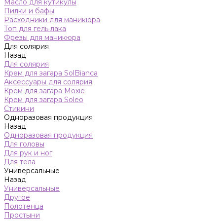
Масло для кутикулы
Пилки и бафы
Расходники для маникюра
Топ для гель лака
Фрезы для маникюра
Для солярия
Назад
Для солярия
Крем для загара SolBianca
Аксессуары для солярия
Крем для загара Moxie
Крем для загара Soleo
Стикини
Одноразовая продукция
Назад
Одноразовая продукция
Для головы
Для рук и ног
Для тела
Универсальные
Назад
Универсальные
Другое
Полотенца
Простыни