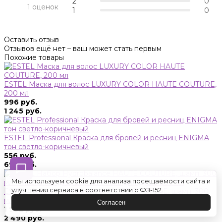
2
0
1 оценок
1
0
Оставить отзыв
Отзывов ещё нет – ваш может стать первым
Похожие товары
ESTEL Маска для волос LUXURY COLOR HAUTE COUTURE,
200 мл
996 руб.
1 245 руб.
ESTEL Professional Краска для бровей и ресниц ENIGMA
тон светло-коричневый
556 руб.
695 руб.
Мы используем cookie для анализа посещаемости сайта и
улучшения сервиса в соответствии с ФЗ-152.
ESTEL Набор Hydrobalance HAUTE COUTURE, шамп. 300
мл + маска-кондиц. 250 мл + гель для душа 200 мл
Согласен
1 992 руб.
2 490 руб.