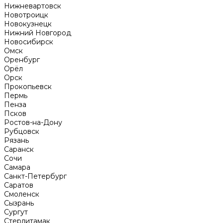
Нижневартовск
Новотроицк
Новокузнецк
Нижний Новгород
Новосибирск
Омск
Оренбург
Орёл
Орск
Прокопьевск
Пермь
Пенза
Псков
Ростов-на-Дону
Рубцовск
Рязань
Саранск
Сочи
Самара
Санкт-Петербург
Саратов
Смоленск
Сызрань
Сургут
Стерлитамак