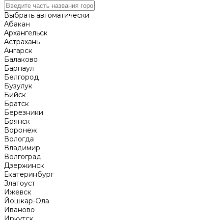
Выбрать автоматически
Абакан
Архангельск
Астрахань
Ангарск
Балаково
Барнаул
Белгород
Бузулук
Бийск
Братск
Березники
Брянск
Воронеж
Вологда
Владимир
Волгоград
Дзержинск
Екатеринбург
Златоуст
Ижевск
Йошкар-Ола
Иваново
Иркутск