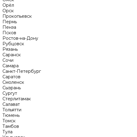
Орёл
Орск
Прокопьевск
Пермь
Пенза
Псков
Ростов-на-Дону
Рубцовск
Рязань
Саранск
Сочи
Самара
Санкт-Петербург
Саратов
Смоленск
Сызрань
Сургут
Стерлитамак
Салават
Тольятти
Тюмень
Томск
Тамбов
Тула