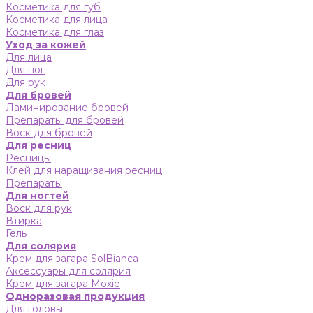
Косметика для губ
Косметика для лица
Косметика для глаз
Уход за кожей
Для лица
Для ног
Для рук
Для бровей
Ламинирование бровей
Препараты для бровей
Воск для бровей
Для ресниц
Ресницы
Клей для наращивания ресниц
Препараты
Для ногтей
Воск для рук
Втирка
Гель
Для солярия
Крем для загара SolBianca
Аксессуары для солярия
Крем для загара Moxie
Одноразовая продукция
Для головы