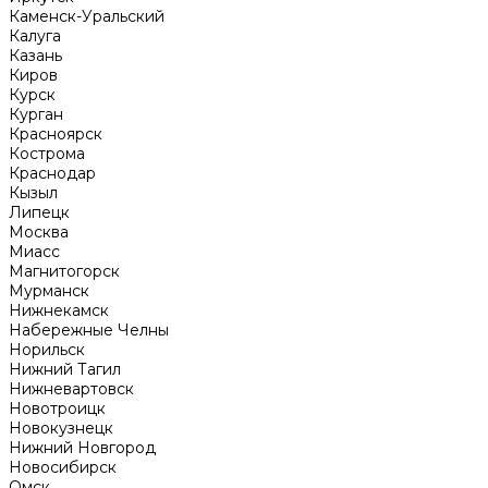
Каменск-Уральский
Калуга
Казань
Киров
Курск
Курган
Красноярск
Кострома
Краснодар
Кызыл
Липецк
Москва
Миасс
Магнитогорск
Мурманск
Нижнекамск
Набережные Челны
Норильск
Нижний Тагил
Нижневартовск
Новотроицк
Новокузнецк
Нижний Новгород
Новосибирск
Омск