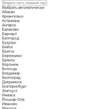
Выбрать автоматически
Абакан
Архангельск
Астрахань
Ангарск
Балаково
Барнаул
Белгород
Бузулук
Бийск
Братск
Березники
Брянск
Воронеж
Вологда
Владимир
Волгоград
Дзержинск
Екатеринбург
Златоуст
Ижевск
Йошкар-Ола
Иваново
Иркутск