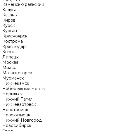
Каменск-Уральский
Калуга
Казань
Киров
Курск
Курган
Красноярск
Кострома
Краснодар
Кызыл
Липецк
Москва
Миасс
Магнитогорск
Мурманск
Нижнекамск
Набережные Челны
Норильск
Нижний Тагил
Нижневартовск
Новотроицк
Новокузнецк
Нижний Новгород
Новосибирск
Омск