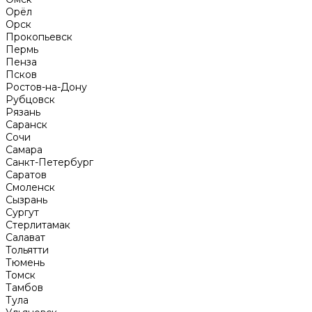
Орёл
Орск
Прокопьевск
Пермь
Пенза
Псков
Ростов-на-Дону
Рубцовск
Рязань
Саранск
Сочи
Самара
Санкт-Петербург
Саратов
Смоленск
Сызрань
Сургут
Стерлитамак
Салават
Тольятти
Тюмень
Томск
Тамбов
Тула