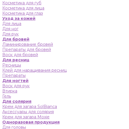
Косметика для губ
Косметика для лица
Косметика для глаз
Уход за кожей
Для лица
Для ног
Для рук
Для бровей
Ламинирование бровей
Препараты для бровей
Воск для бровей
Для ресниц
Ресницы
Клей для наращивания ресниц
Препараты
Для ногтей
Воск для рук
Втирка
Гель
Для солярия
Крем для загара SolBianca
Аксессуары для солярия
Крем для загара Moxie
Одноразовая продукция
Для головы