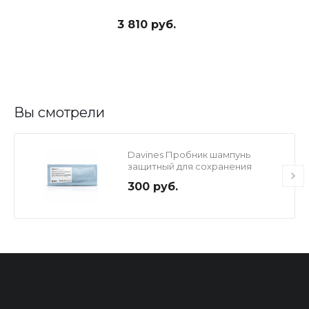
3 810 руб.
Вы смотрели
Davines Пробник шампунь
защитный для сохранения
косметического цвета волос, 12
300 руб.
мл