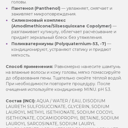
головы.
Пантенол (Panthenol)
— увлажняет, смягчает и
заживляет микроповреждения.
Силиконовый комплекс
(Amodimethicone/Silsesquioxane Copolymer)
—
разглаживает кутикулу, облегчает расчёсывание и
придаёт зеркальный блеск без утяжеления.
Поликватерниумы (Polyquaternium-53, -7)
—
кондиционируют, устраняют статику и придают
мягкость.
Способ применения:
Равномерно нанесите шампунь
на влажные волосы и кожу головы, мягко помассируйте
до образования пены. Тщательно смойте тёплой водой.
При необходимости повторите процедуру. После
очищения используйте кондиционер MINU. pH 5.3.
Состав (INCI):
AQUA / WATER / EAU, DISODIUM
LAURETH SULFOSUCCINATE, GLYCERIN, SODIUM
LAUROYL METHYL ISETHIONATE, SODIUM COCOYL
ISETHIONATE, COCAMIDOPROPYL BETAINE, SODIUM
LAUROYL SARCOSINATE, SODIUM LAURYL