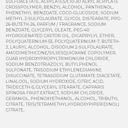
SULFOACETATE, ACRYLATES/C10-30 ALKYL ACRYLATE
CROSSPOLYMER, BENZYL ALCOHOL, PANTHENOL,
PHENETHYL BENZOATE, COCO-GLUCOSIDE, SODIUM
METHYL 2-SULFOLAURATE, GLYCOL DISTEARATE, PPG-
26-BUTETH-26, PARFUM / FRAGRANCE, SODIUM
BENZOATE, GLYCERYL OLEATE, PEG-40
HYDROGENATED CASTOR OIL, DICAPRYLYL ETHER,
POLYQUATERNIUM-53, POLYQUATERNIUM-7, BUTETH-
3, LAURYL ALCOHOL, DISODIUM 2-SULFOLAURATE,
AMODIMETHICONE/SILSESQUIOXANE COPOLYMER,
GUAR HYDROXYPROPYLTRIMONIUM CHLORIDE,
SODIUM BENZOTRIAZOLYL BUTYLPHENOL
SULFONATE, TRISODIUM ETHYLENEDIAMINE
DISUCCINATE, TETRASODIUM GLUTAMATE DIACETATE,
LINALOOL, SODIUM HYDROXIDE, CITRIC ACID,
TRIDECETH-5, GLYCERYL STEARATE, CAPPARIS
SPINOSA FRUIT EXTRACT, SODIUM CHLORIDE,
GERANIOL, PHENOXYETHANOL, ALCOHOL, TRIBUTYL
CITRATE, TRIS(TETRAMETHYLHYDROXYPIPERIDINOL)
CITRATE,