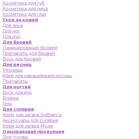
Косметика для губ
Косметика для лица
Косметика для глаз
Уход за кожей
Для лица
Для ног
Для рук
Для бровей
Ламинирование бровей
Препараты для бровей
Воск для бровей
Для ресниц
Ресницы
Клей для наращивания ресниц
Препараты
Для ногтей
Воск для рук
Втирка
Гель
Для солярия
Крем для загара SolBianca
Аксессуары для солярия
Крем для загара Moxie
Одноразовая продукция
Для головы