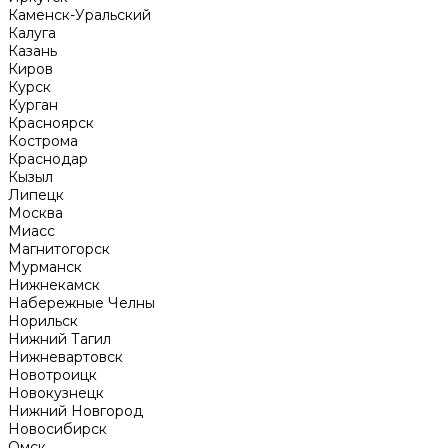
Каменск-Уральский
Калуга
Казань
Киров
Курск
Курган
Красноярск
Кострома
Краснодар
Кызыл
Липецк
Москва
Миасс
Магнитогорск
Мурманск
Нижнекамск
Набережные Челны
Норильск
Нижний Тагил
Нижневартовск
Новотроицк
Новокузнецк
Нижний Новгород
Новосибирск
Омск