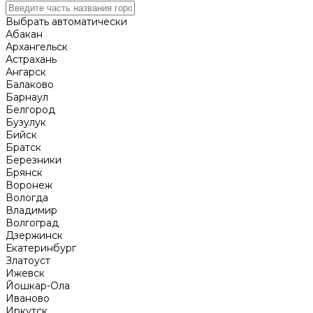
Выбрать автоматически
Абакан
Архангельск
Астрахань
Ангарск
Балаково
Барнаул
Белгород
Бузулук
Бийск
Братск
Березники
Брянск
Воронеж
Вологда
Владимир
Волгоград
Дзержинск
Екатеринбург
Златоуст
Ижевск
Йошкар-Ола
Иваново
Иркутск