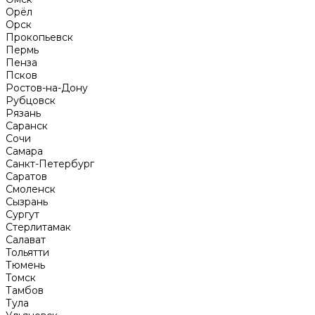
Орёл
Орск
Прокопьевск
Пермь
Пенза
Псков
Ростов-на-Дону
Рубцовск
Рязань
Саранск
Сочи
Самара
Санкт-Петербург
Саратов
Смоленск
Сызрань
Сургут
Стерлитамак
Салават
Тольятти
Тюмень
Томск
Тамбов
Тула