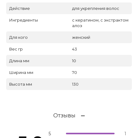
Действие
для укрепления волос
Ингредиенты
с кератином, с экстрактом
алоэ
Для кого
женский
Вес гр
43
Длина мм
10
Ширина мм
70
Высота мм
130
Отзывы
5
1