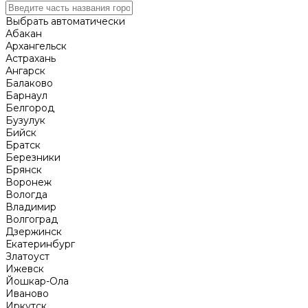
Выбрать автоматически
Абакан
Архангельск
Астрахань
Ангарск
Балаково
Барнаул
Белгород
Бузулук
Бийск
Братск
Березники
Брянск
Воронеж
Вологда
Владимир
Волгоград
Дзержинск
Екатеринбург
Златоуст
Ижевск
Йошкар-Ола
Иваново
Иркутск