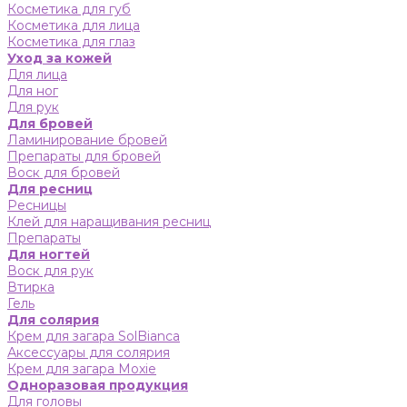
Косметика для губ
Косметика для лица
Косметика для глаз
Уход за кожей
Для лица
Для ног
Для рук
Для бровей
Ламинирование бровей
Препараты для бровей
Воск для бровей
Для ресниц
Ресницы
Клей для наращивания ресниц
Препараты
Для ногтей
Воск для рук
Втирка
Гель
Для солярия
Крем для загара SolBianca
Аксессуары для солярия
Крем для загара Moxie
Одноразовая продукция
Для головы