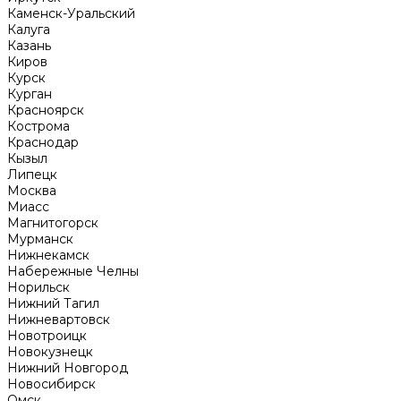
Каменск-Уральский
Калуга
Казань
Киров
Курск
Курган
Красноярск
Кострома
Краснодар
Кызыл
Липецк
Москва
Миасс
Магнитогорск
Мурманск
Нижнекамск
Набережные Челны
Норильск
Нижний Тагил
Нижневартовск
Новотроицк
Новокузнецк
Нижний Новгород
Новосибирск
Омск