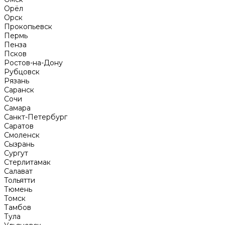
Орёл
Орск
Прокопьевск
Пермь
Пенза
Псков
Ростов-на-Дону
Рубцовск
Рязань
Саранск
Сочи
Самара
Санкт-Петербург
Саратов
Смоленск
Сызрань
Сургут
Стерлитамак
Салават
Тольятти
Тюмень
Томск
Тамбов
Тула