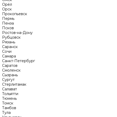
Орёл
Орск
Прокопьевск
Пермь
Пенза
Псков
Ростов-на-Дону
Рубцовск
Рязань
Саранск
Сочи
Самара
Санкт-Петербург
Саратов
Смоленск
Сызрань
Сургут
Стерлитамак
Салават
Тольятти
Тюмень
Томск
Тамбов
Тула