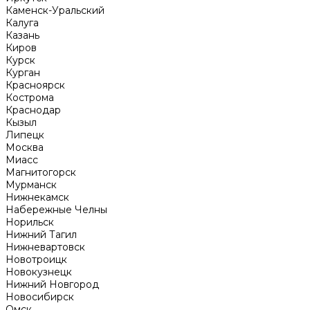
Каменск-Уральский
Калуга
Казань
Киров
Курск
Курган
Красноярск
Кострома
Краснодар
Кызыл
Липецк
Москва
Миасс
Магнитогорск
Мурманск
Нижнекамск
Набережные Челны
Норильск
Нижний Тагил
Нижневартовск
Новотроицк
Новокузнецк
Нижний Новгород
Новосибирск
Омск