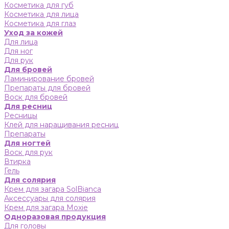
Косметика для губ
Косметика для лица
Косметика для глаз
Уход за кожей
Для лица
Для ног
Для рук
Для бровей
Ламинирование бровей
Препараты для бровей
Воск для бровей
Для ресниц
Ресницы
Клей для наращивания ресниц
Препараты
Для ногтей
Воск для рук
Втирка
Гель
Для солярия
Крем для загара SolBianca
Аксессуары для солярия
Крем для загара Moxie
Одноразовая продукция
Для головы