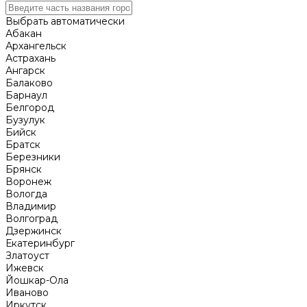
Выбрать автоматически
Абакан
Архангельск
Астрахань
Ангарск
Балаково
Барнаул
Белгород
Бузулук
Бийск
Братск
Березники
Брянск
Воронеж
Вологда
Владимир
Волгоград
Дзержинск
Екатеринбург
Златоуст
Ижевск
Йошкар-Ола
Иваново
Иркутск