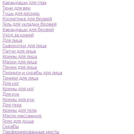
Карандаши для глаз
Тени для век
Тушь для ресниц
Косметика для бровей
Гель для укладки бровей
Карандаши для бровей
Уход за кожей
Для лица
Сыворотки для лица
Патчи для лица
Кремы для лица
Маски для лица
Пенки для лица
Пилинги и скрабы для лица
Тоники для лица
Для ног
Кремы для ног
Для рук
Кремы для рук
Для тела
Кремы для тела
Масло массажное
Гели для душа
Скрабы
Парфюмированные мисты