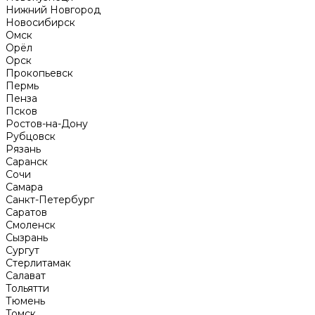
Нижний Новгород
Новосибирск
Омск
Орёл
Орск
Прокопьевск
Пермь
Пенза
Псков
Ростов-на-Дону
Рубцовск
Рязань
Саранск
Сочи
Самара
Санкт-Петербург
Саратов
Смоленск
Сызрань
Сургут
Стерлитамак
Салават
Тольятти
Тюмень
Томск