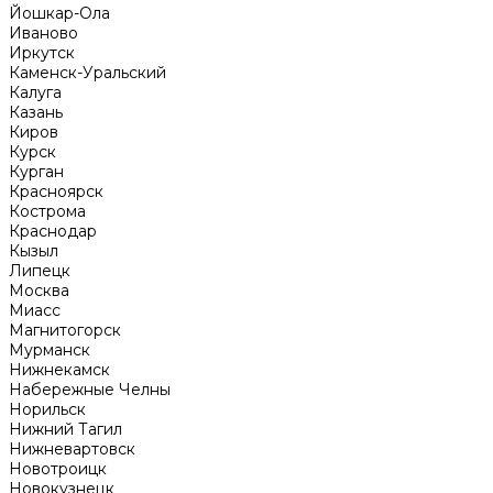
Йошкар-Ола
Иваново
Иркутск
Каменск-Уральский
Калуга
Казань
Киров
Курск
Курган
Красноярск
Кострома
Краснодар
Кызыл
Липецк
Москва
Миасс
Магнитогорск
Мурманск
Нижнекамск
Набережные Челны
Норильск
Нижний Тагил
Нижневартовск
Новотроицк
Новокузнецк