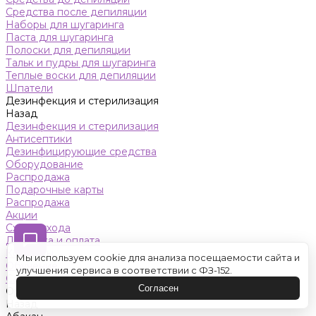
Средства после депиляции
Наборы для шугаринга
Паста для шугаринга
Полоски для депиляции
Тальк и пудры для шугаринга
Теплые воски для депиляции
Шпатели
Дезинфекция и стерилизация
Назад
Дезинфекция и стерилизация
Антисептики
Дезинфицирующие средства
Оборудование
Распродажа
Подарочные карты
Распродажа
Акции
Схемы ухода
Доставка и оплата
Контакты
Мы используем cookie для анализа посещаемости сайта и
Обучение
улучшения сервиса в соответствии с ФЗ-152.
Салон красоты
Согласен
Оренбург
Назад