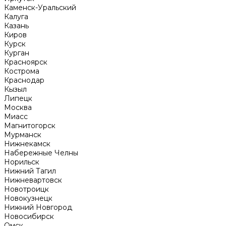
Каменск-Уральский
Калуга
Казань
Киров
Курск
Курган
Красноярск
Кострома
Краснодар
Кызыл
Липецк
Москва
Миасс
Магнитогорск
Мурманск
Нижнекамск
Набережные Челны
Норильск
Нижний Тагил
Нижневартовск
Новотроицк
Новокузнецк
Нижний Новгород
Новосибирск
Омск