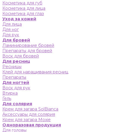
Косметика для губ
Косметика для лица
Косметика для глаз
Уход за кожей
Для лица
Для ног
Для рук
Для бровей
Ламинирование бровей
Препараты для бровей
Воск для бровей
Для ресниц
Ресницы
Клей для наращивания ресниц
Препараты
Для ногтей
Воск для рук
Втирка
Гель
Для солярия
Крем для загара SolBianca
Аксессуары для солярия
Крем для загара Moxie
Одноразовая продукция
Для головы