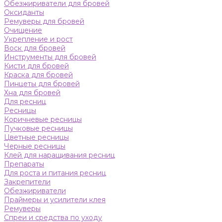
Обезжириватели для бровей
Оксиданты
Ремуверы для бровей
Очищение
Укрепление и рост
Воск для бровей
Инструменты для бровей
Кисти для бровей
Краска для бровей
Пинцеты для бровей
Хна для бровей
Для ресниц
Ресницы
Коричневые ресницы
Пучковые ресницы
Цветные ресницы
Черные ресницы
Клей для наращивания ресниц
Препараты
Для роста и питания ресниц
Закрепители
Обезжириватели
Праймеры и усилители клея
Ремуверы
Спреи и средства по уходу