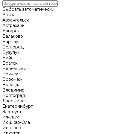
Выбрать автоматически
Абакан
Архангельск
Астрахань
Ангарск
Балаково
Барнаул
Белгород
Бузулук
Бийск
Братск
Березники
Брянск
Воронеж
Вологда
Владимир
Волгоград
Дзержинск
Екатеринбург
Златоуст
Ижевск
Йошкар-Ола
Иваново
Иркутск