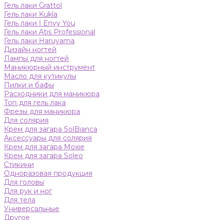
Гель лаки Grattol
Гель лаки Kukla
Гель лаки I Envy You
Гель лаки Atis Professional
Гель лаки Haruyama
Дизайн ногтей
Лампы для ногтей
Маникюрный инструмент
Масло для кутикулы
Пилки и бафы
Расходники для маникюра
Топ для гель лака
Фрезы для маникюра
Для солярия
Крем для загара SolBianca
Аксессуары для солярия
Крем для загара Moxie
Крем для загара Soleo
Стикини
Одноразовая продукция
Для головы
Для рук и ног
Для тела
Универсальные
Другое