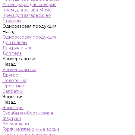
Аксессуары для солярия
Крем для загара Moxie
Крем для загара Soleo
Стикини
Одноразовая продукция
Назад
Одноразовая продукция
Для головы
Для рук и ног
Для тела
Универсальные
Назад
Универсальные
Другое
Полотенца
Простыни
Салфетки
Эпиляция
Назад
Эпиляция
Скрабы и обертывания
Фартуки
Воскоплавы
Горячие пленочные воски
Средства до депиляции