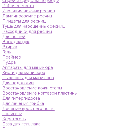
Спреи и средства по уходу
Рабочее место
Изоляция нижних ресниц
Ламинирование ресниц
Пинцеты для ресниц
Тушь для нарощенных ресниц
Расходники для ресниц
Для ногтей
Воск для рук
Втирка
Гель
Праймер
Пудра
Аппараты для маникюра
Кисти для маникюра
Пылесосы для маникюра
Для подологии
Восстановление кожи стопы
Восстановление ногтевой пластины
Для гипергидроза
Для лечения грибка
Лечение вросшего ногтя
Полигели
Кератогель
База для гель лака