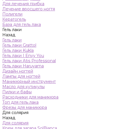
Для лечения грибка
Лечение вросшего ногтя
Полигели
Кератогель
База для гель лака
Гель лаки
Назад
Гель лаки
Гель лаки Grattol
Гель лаки Kukla
Гель лаки I Envy You
Гель лаки Atis Professional
Гель лаки Haruyama
Дизайн ногтей
Лампы для ногтей
Маникюрный инструмент
Масло для кутикулы
Пилки и бафы
Расходники для маникюра
Топ для гель лака
Фрезы для маникюра
Для солярия
Назад
Для солярия
Крем для загара SolBianca