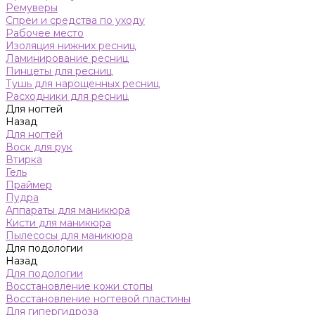
Ремуверы
Спреи и средства по уходу
Рабочее место
Изоляция нижних ресниц
Ламинирование ресниц
Пинцеты для ресниц
Тушь для нарощенных ресниц
Расходники для ресниц
Для ногтей
Назад
Для ногтей
Воск для рук
Втирка
Гель
Праймер
Пудра
Аппараты для маникюра
Кисти для маникюра
Пылесосы для маникюра
Для подологии
Назад
Для подологии
Восстановление кожи стопы
Восстановление ногтевой пластины
Для гипергидроза