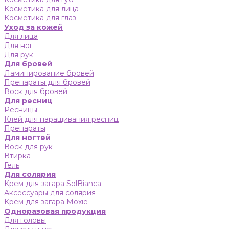
Косметика для лица
Косметика для глаз
Уход за кожей
Для лица
Для ног
Для рук
Для бровей
Ламинирование бровей
Препараты для бровей
Воск для бровей
Для ресниц
Ресницы
Клей для наращивания ресниц
Препараты
Для ногтей
Воск для рук
Втирка
Гель
Для солярия
Крем для загара SolBianca
Аксессуары для солярия
Крем для загара Moxie
Одноразовая продукция
Для головы