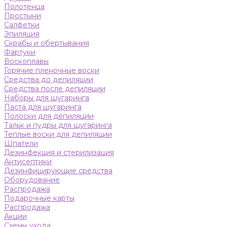
Полотенца
Простыни
Салфетки
Эпиляция
Скрабы и обертывания
Фартуки
Воскоплавы
Горячие пленочные воски
Средства до депиляции
Средства после депиляции
Наборы для шугаринга
Паста для шугаринга
Полоски для депиляции
Тальк и пудры для шугаринга
Теплые воски для депиляции
Шпатели
Дезинфекция и стерилизация
Антисептики
Дезинфицирующие средства
Оборудование
Распродажа
Подарочные карты
Распродажа
Акции
Схемы ухода