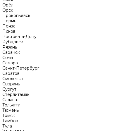
Орёл
Орск
Прокопьевск
Пермь
Пенза
Псков
Ростов-на-Дону
Рубцовск
Рязань
Саранск
Сочи
Самара
Санкт-Петербург
Саратов
Смоленск
Сызрань
Сургут
Стерлитамак
Салават
Тольятти
Тюмень
Томск
Тамбов
Тула