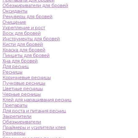
Препараты для бровей
Обезжириватели для бровей
Оксиданты
Ремуверы для бровей
Очищение
Укрепление и рост
Воск для бровей
Инструменты для бровей
Кисти для бровей
Краска для бровей
Пинцеты для бровей
Хна для бровей
Для ресниц
Ресницы
Коричневые ресницы
Пучковые ресницы
Цветные ресницы
Черные ресницы
Клей для наращивания ресниц
Препараты
Для роста и питания ресниц
Закрепители
Обезжириватели
Праймеры и усилители клея
Ремуверы