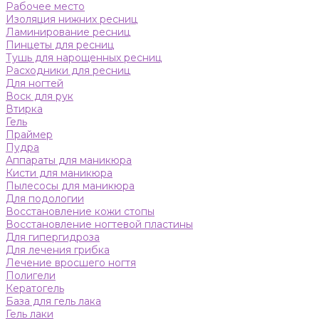
Рабочее место
Изоляция нижних ресниц
Ламинирование ресниц
Пинцеты для ресниц
Тушь для нарощенных ресниц
Расходники для ресниц
Для ногтей
Воск для рук
Втирка
Гель
Праймер
Пудра
Аппараты для маникюра
Кисти для маникюра
Пылесосы для маникюра
Для подологии
Восстановление кожи стопы
Восстановление ногтевой пластины
Для гипергидроза
Для лечения грибка
Лечение вросшего ногтя
Полигели
Кератогель
База для гель лака
Гель лаки