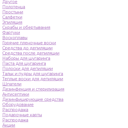
Другое
Полотенца
Простыни
Салфетки
Эпиляция
Скрабы и обертывания
Фартуки
Воскоплавы
Горячие пленочные воски
Средства до депиляции
Средства после депиляции
Наборы для шугаринга
Паста для шугаринга
Полоски для депиляции
Тальк и пудры для шугаринга
Теплые воски для депиляции
Шпатели
Дезинфекция и стерилизация
Антисептики
Дезинфицирующие средства
Оборудование
Распродажа
Подарочные карты
Распродажа
Акции