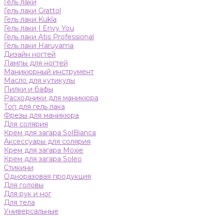
Гель лаки
Гель лаки Grattol
Гель лаки Kukla
Гель лаки I Envy You
Гель лаки Atis Professional
Гель лаки Haruyama
Дизайн ногтей
Лампы для ногтей
Маникюрный инструмент
Масло для кутикулы
Пилки и бафы
Расходники для маникюра
Топ для гель лака
Фрезы для маникюра
Для солярия
Крем для загара SolBianca
Аксессуары для солярия
Крем для загара Moxie
Крем для загара Soleo
Стикини
Одноразовая продукция
Для головы
Для рук и ног
Для тела
Универсальные