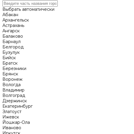
Выбрать автоматически
Абакан
Архангельск
Астрахань
Ангарск
Балаково
Барнаул
Белгород
Бузулук
Бийск
Братск
Березники
Брянск
Воронеж
Вологда
Владимир
Волгоград
Дзержинск
Екатеринбург
Златоуст
Ижевск
Йошкар-Ола
Иваново
Иркутск