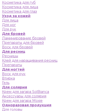
Косметика для губ
Косметика для лица
Косметика для глаз
Уход за кожей
Для лица
Для ног
Для рук
Для бровей
Ламинирование бровей
Препараты для бровей
Воск для бровей
Для ресниц
Ресницы
Клей для наращивания ресниц
Препараты
Для ногтей
Воск для рук
Втирка
Гель
Для солярия
Крем для загара SolBianca
Аксессуары для солярия
Крем для загара Moxie
Одноразовая продукция
Для головы