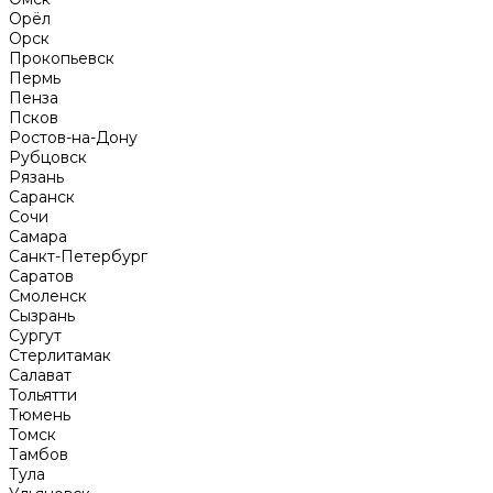
Орёл
Орск
Прокопьевск
Пермь
Пенза
Псков
Ростов-на-Дону
Рубцовск
Рязань
Саранск
Сочи
Самара
Санкт-Петербург
Саратов
Смоленск
Сызрань
Сургут
Стерлитамак
Салават
Тольятти
Тюмень
Томск
Тамбов
Тула