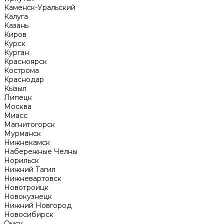
Каменск-Уральский
Калуга
Казань
Киров
Курск
Курган
Красноярск
Кострома
Краснодар
Кызыл
Липецк
Москва
Миасс
Магнитогорск
Мурманск
Нижнекамск
Набережные Челны
Норильск
Нижний Тагил
Нижневартовск
Новотроицк
Новокузнецк
Нижний Новгород
Новосибирск
Омск